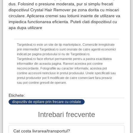
dus. Folosind o presiune moderata, pur si simplu frecati
dispozitivul Crystal Hair Remover pe zona dorita cu miscari
circulare. Aplicarea cremei sau lotiunii inainte de utilizare va
impiedica functionarea eficienta. Puteti clati dispozitivul cu
apa dupa utilizare
Targetdeal.ro este un site de tip marketplace. Comenzile inregistrate
prin intermediul Targetdeal.ro sunt onorate de catre agentii economici
indicati pe pagina produsului si nu de Targetdeal.ro.
Targetdeal.ro face eforturi permanente pentru a pastra exactitatea
informatiilor din aceasta pagina. Rareori acestea pot contine
neconcordante. Fotografiile au caracter informativ, acestea pot
contine accesorii neincluse in pretul produsului. Unele specificatii sau
pretul produselor pot fi modificate de catre comerciant fara preaviz
sau pot contine greseli de operare.
Etichete:
dispozitiv de epilare prin frecare cu cristale
Intrebari frecvente
Cat costa livrarea/transportul?