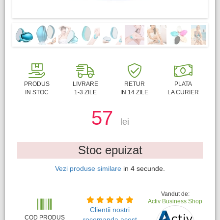
PRODUS
LIVRARE
RETUR
PLATA
IN STOC
1-3 ZILE
IN 14 ZILE
LA CURIER
57
lei
Stoc epuizat
Vezi produse similare
in
4
secunde.
Vandut de:
Activ Business Shop
Clientii nostri
COD PRODUS
recomanda acest