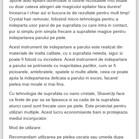
Spune adio epilarii dureroase si obtine rezultatele mul visate
cu doar cateva atingeri ale magicului epilator fara durere!
Incearca-l chiar azi si bucura-te de rezultate pentru mult timp!
Crystal hair remover, folosind micro-tehnologia pentru a
indeparta usor parul de pe suprafata cu care intra in contact,
pur si simplu prin simpla frecare a suprafetei magice pentru
indepartarea parului pe piele.
Acest instrument de indepartare a parului este realizat din
materiale de inalta calitate, cu o suprafata neteda, sigur si
poate fi folosit cu incredere. Acest instrument de indepartare
a parului se potriveste cu majoritatea partilor, cum ar fi
picioarele, antebratele, spatele si multe altele, ceea ce poate
ajuta la indepartarea delicata a parului in exces, facand
pielea mai moale si mai fina.
Cu tehnologia de suprafata cu nano cristale, ShaveUp face
ca firele de par sa se lipeasca si sa cada de la suprafata
atunci cand sunt frecate usor pe piele. Este proiectat pentru
utilizari multiple. Acest lucru economiseste bani si protejeaza
mediul inconjurator.
Mod de utilizare:
Recomandam utilizarea pe pielea uscata sau umeda dupa