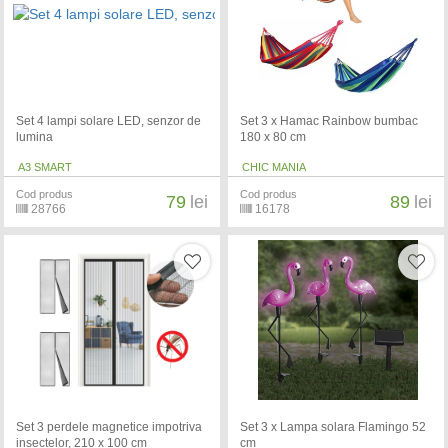
Set 4 lampi solare LED, senzor de
Set 3 x Hamac Rainbow bumbac
lumina
180 x 80 cm
A3 SMART
CHIC MANIA
Cod produs
Cod produs
79
lei
89
lei
28766
16178
Set 3 perdele magnetice impotriva
Set 3 x Lampa solara Flamingo 52
insectelor, 210 x 100 cm
cm