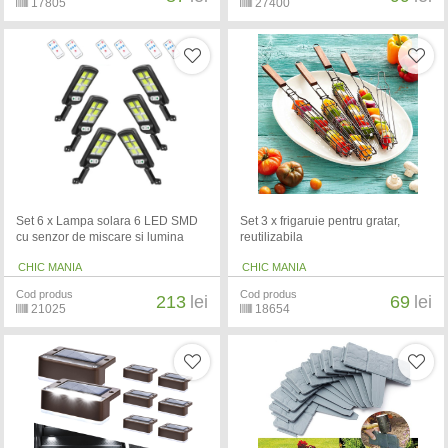
17805
27400
Set 6 x Lampa solara 6 LED SMD
Set 3 x frigaruie pentru gratar,
cu senzor de miscare si lumina
reutilizabila
CHIC MANIA
CHIC MANIA
Cod produs
Cod produs
213
lei
69
lei
21025
18654