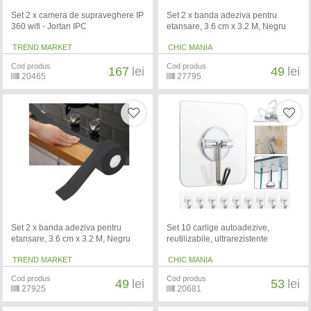
Set 2 x camera de supraveghere IP
Set 2 x banda adeziva pentru
360 wifi - Jortan IPC
etansare, 3.6 cm x 3.2 M, Negru
TREND MARKET
CHIC MANIA
Cod produs
Cod produs
167
lei
49
lei
20465
27795
Set 2 x banda adeziva pentru
Set 10 carlige autoadezive,
etansare, 3.6 cm x 3.2 M, Negru
reutilizabile, ultrarezistente
TREND MARKET
CHIC MANIA
Cod produs
Cod produs
49
lei
53
lei
27925
20681