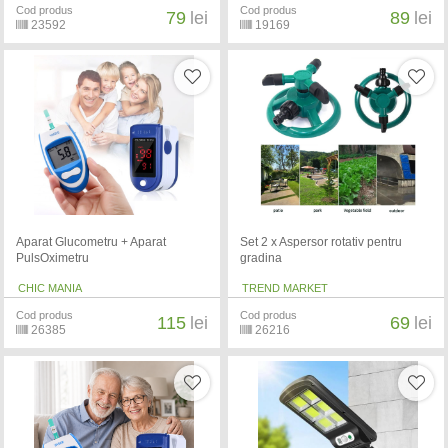
Cod produs
Cod produs
79
lei
89
lei
23592
19169
Aparat Glucometru + Aparat
Set 2 x Aspersor rotativ pentru
PulsOximetru
gradina
CHIC MANIA
TREND MARKET
Cod produs
Cod produs
115
lei
69
lei
26385
26216