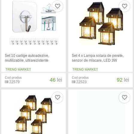
Set 10 carlige autoadezive,
Set 4 x Lampa solara de perete,
reutilizabile, ultrarezistente
senzor de miscare, LED 3W
TREND MARKET
TREND MARKET
Cod produs
Cod produs
46
lei
92
lei
22579
22523