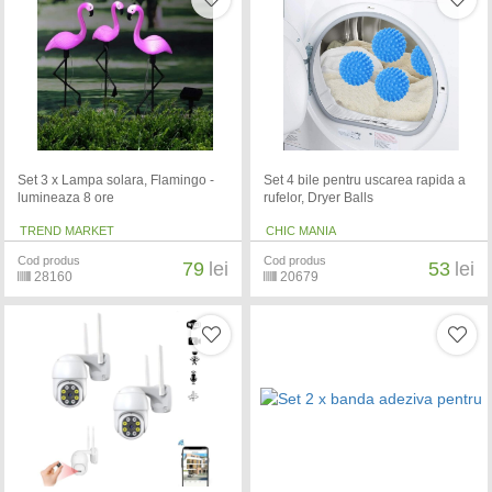
Set 3 x Lampa solara, Flamingo -
Set 4 bile pentru uscarea rapida a
lumineaza 8 ore
rufelor, Dryer Balls
TREND MARKET
CHIC MANIA
Cod produs
Cod produs
79
lei
53
lei
28160
20679