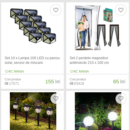
Set 10 x Lampa 100 LED cu panou
Set 2 perdele magnetice
solar, senzor de miscare
antiinsecte 210 x 100 cm
CHIC MANIA
CHIC MANIA
Cod produs
Cod produs
155
lei
65
lei
17571
03418