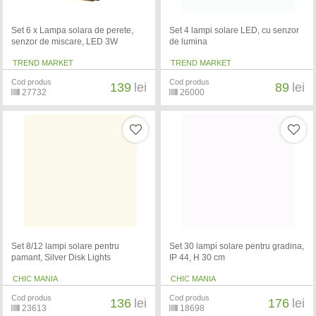
Set 6 x Lampa solara de perete,
Set 4 lampi solare LED, cu senzor
senzor de miscare, LED 3W
de lumina
TREND MARKET
TREND MARKET
Cod produs
Cod produs
139
lei
89
lei
27732
26000
Set 8/12 lampi solare pentru
Set 30 lampi solare pentru gradina,
pamant, Silver Disk Lights
IP 44, H 30 cm
CHIC MANIA
CHIC MANIA
Cod produs
Cod produs
136
lei
176
lei
23613
18698