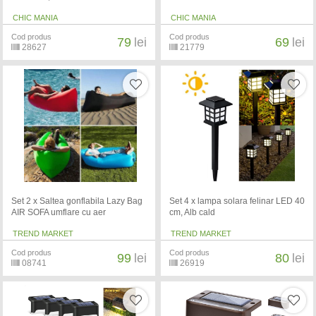
CHIC MANIA
CHIC MANIA
Cod produs
Cod produs
79
lei
69
lei
28627
21779
Set 2 x Saltea gonflabila Lazy Bag
Set 4 x lampa solara felinar LED 40
AIR SOFA umflare cu aer
cm, Alb cald
TREND MARKET
TREND MARKET
Cod produs
Cod produs
99
lei
80
lei
08741
26919