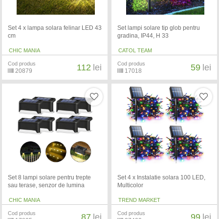
Set 4 x lampa solara felinar LED 43
Set lampi solare tip glob pentru
cm
gradina, IP44, H 33
CHIC MANIA
CATOL TEAM
Cod produs
Cod produs
112
lei
59
lei
20879
17018
Set 8 lampi solare pentru trepte
Set 4 x Instalatie solara 100 LED,
sau terase, senzor de lumina
Multicolor
CHIC MANIA
TREND MARKET
Cod produs
Cod produs
87
lei
99
lei