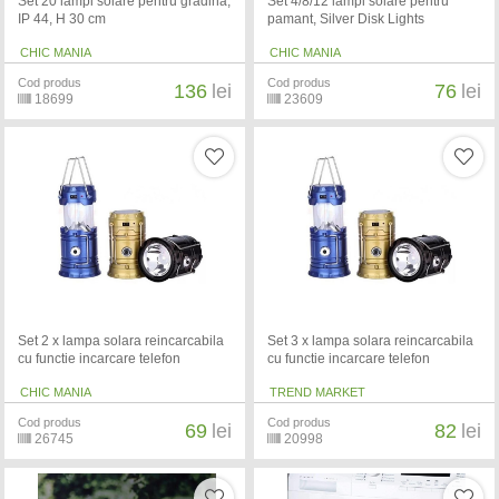
Set 20 lampi solare pentru gradina,
Set 4/8/12 lampi solare pentru
IP 44, H 30 cm
pamant, Silver Disk Lights
CHIC MANIA
CHIC MANIA
Cod produs
Cod produs
136
lei
76
lei
18699
23609
Set 2 x lampa solara reincarcabila
Set 3 x lampa solara reincarcabila
cu functie incarcare telefon
cu functie incarcare telefon
CHIC MANIA
TREND MARKET
Cod produs
Cod produs
69
lei
82
lei
26745
20998