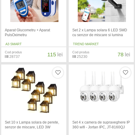
Aparat Glucometru + Aparat
Set 2 x Lampa solara 6 LED SMD
PulsOximetru
cu senzor de miscare si lumina
A3 SMART
TREND MARKET
Cod produs
Cod produs
115
lei
78
lei
28737
25230
Set 10 x Lampa solara de perete,
Set 4 x camera de supraveghere IP
senzor de miscare, LED 3W
360 wifi - Jortan IPC, JT-8160QJ