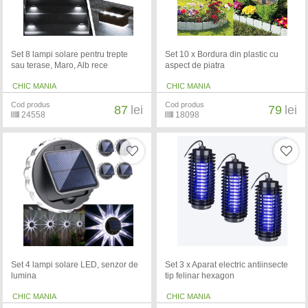
Set 8 lampi solare pentru trepte
Set 10 x Bordura din plastic cu
sau terase, Maro, Alb rece
aspect de piatra
CHIC MANIA
CHIC MANIA
Cod produs
Cod produs
87
lei
79
lei
24558
18098
Set 4 lampi solare LED, senzor de
Set 3 x Aparat electric antiinsecte
lumina
tip felinar hexagon
CHIC MANIA
CHIC MANIA