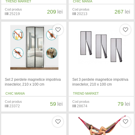
TREND MARKET
CHIC MANIA
Cod produs
Cod produs
209
lei
267
lei
25219
20213
Set 2 perdele magnetice impotriva
Set 3 perdele magnetice impotriva
insectelor, 210 x 100 cm
insectelor, 210 x 100 cm
CHIC MANIA
TREND MARKET
Cod produs
Cod produs
59
lei
79
lei
23372
28674