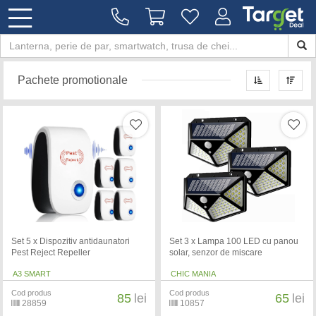
Pachete promotionale
Set 5 x Dispozitiv antidaunatori
Set 3 x Lampa 100 LED cu panou
Pest Reject Repeller
solar, senzor de miscare
A3 SMART
CHIC MANIA
Cod produs
Cod produs
85
lei
65
lei
28859
10857