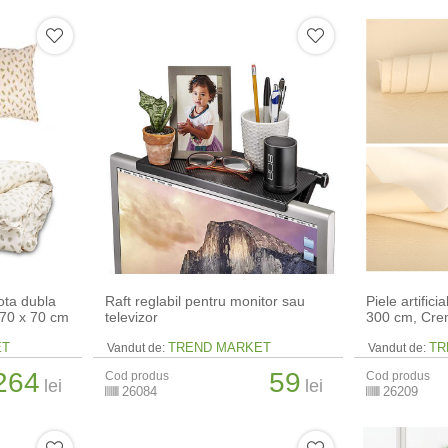
lota dubla
Raft reglabil pentru monitor sau
Piele artific
 70 x 70 cm
televizor
300 cm, Cr
ET
TREND MARKET
TR
Vandut de:
Vandut de:
264
59
Cod produs
Cod produs
lei
lei
26084
26209