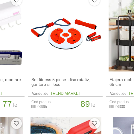
ufe, montare
Set fitness 5 piese: disc rotativ,
Etajera mobil
gantere si flexor
65 cm
ET
TREND MARKET
TR
Vandut de:
Vandut de:
77
89
Cod produs
Cod produs
lei
lei
28665
28300