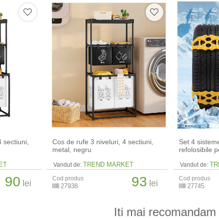
4 sectiuni,
Cos de rufe 3 niveluri, 4 sectiuni,
Set 4 sistem
metal, negru
refolosibile 
ET
TREND MARKET
TR
Vandut de:
Vandut de:
90
93
Cod produs
Cod produs
lei
lei
27938
27745
Iti mai recomandam 