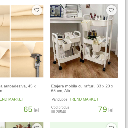
iala autoadeziva, 45 x
Etajera mobila cu rafturi, 33 x 20 x
em
65 cm, Alb
END MARKET
TREND MARKET
Vandut de:
65
79
Cod produs
lei
lei
28540