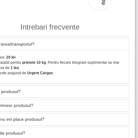
Intrebari frecvente
vrarea/transportul?
ara:
20 lei
valabil pentru
primele 10 kg
. Pentru fiecare kilogram suplimentar se mai
axa de
1 leu
.
este asigurat de
Urgent Cargus
.
 produsul?
primesc produsul?
nu imi place produsul?
mite produsul?