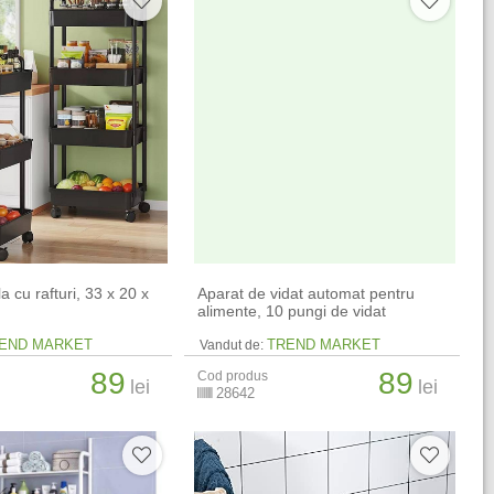
a cu rafturi, 33 x 20 x
Aparat de vidat automat pentru
alimente, 10 pungi de vidat
END MARKET
TREND MARKET
Vandut de:
89
89
Cod produs
lei
lei
28642