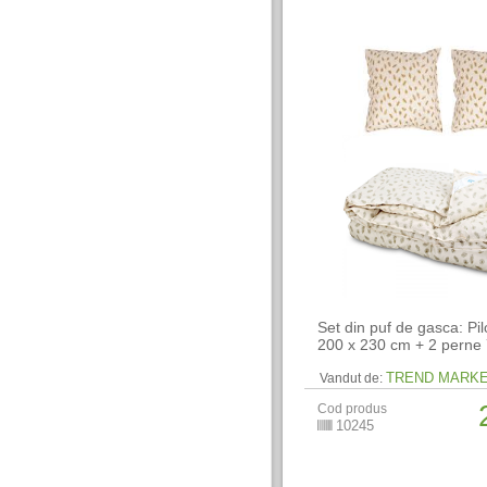
Set din puf de gasca: Pi
200 x 230 cm + 2 perne
TREND MARK
Vandut de:
Cod produs
10245