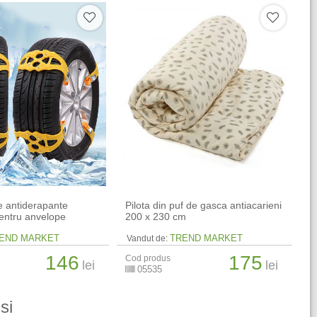
e antiderapante
Pilota din puf de gasca antiacarieni
pentru anvelope
200 x 230 cm
END MARKET
TREND MARKET
Vandut de:
146
175
Cod produs
lei
lei
05535
si