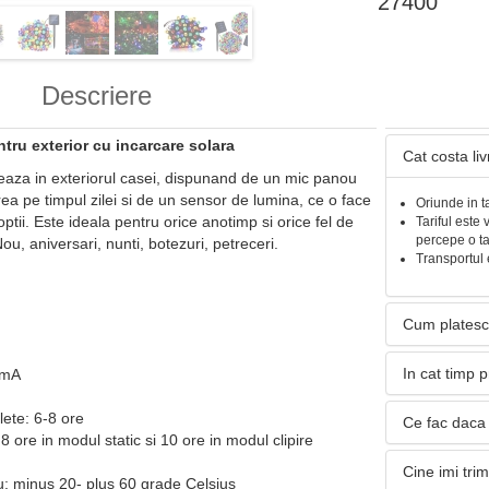
27400
Descriere
ntru exterior cu incarcare solara
Cat costa li
eaza in exteriorul casei, dispunand de un mic panou
ea pe timpul zilei si de un sensor de lumina, ce o face
Oriunde in t
ptii. Este ideala pentru orice anotimp si orice fel de
Tariful este 
percepe o t
u, aniversari, nunti, botezuri, petreceri.
Transportul 
Cum platesc
In cat timp 
0mA
ete: 6-8 ore
Ce fac daca 
8 ore in modul static si 10 ore in modul clipire
Cine imi tri
u: minus 20- plus 60 grade Celsius