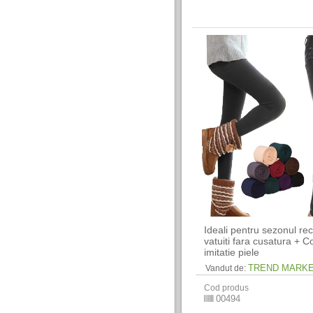
Ideali pentru sezonul rec
vatuiti fara cusatura + Co
imitatie piele
TREND MARK
Vandut de:
Cod produs
00494