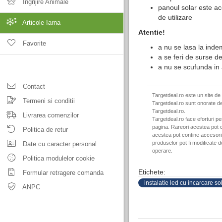
Ingrijire Animale
panoul solar este aco
de utilizare
Articole Iarna
Atentie!
Favorite
a nu se lasa la inde
a se feri de surse d
a nu se scufunda in
Contact
Targetdeal.ro este un site de
Termeni si conditii
Targetdeal.ro sunt onorate de
Targetdeal.ro.
Livrarea comenzilor
Targetdeal.ro face eforturi p
pagina. Rareori acestea pot c
Politica de retur
acestea pot contine accesorii 
produselor pot fi modificate 
Date cu caracter personal
operare.
Politica modulelor cookie
Etichete:
Formular retragere comanda
instalatie led cu incarcare so
ANPC