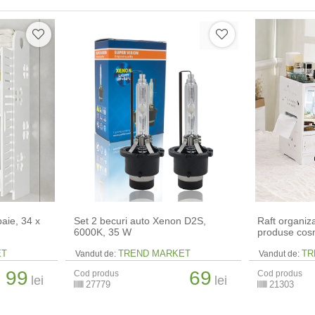
aie, 34 x
Set 2 becuri auto Xenon D2S,
Raft organiz
6000K, 35 W
produse cos
ET
TREND MARKET
TR
Vandut de:
Vandut de:
99
69
Cod produs
Cod produs
lei
lei
27779
21303