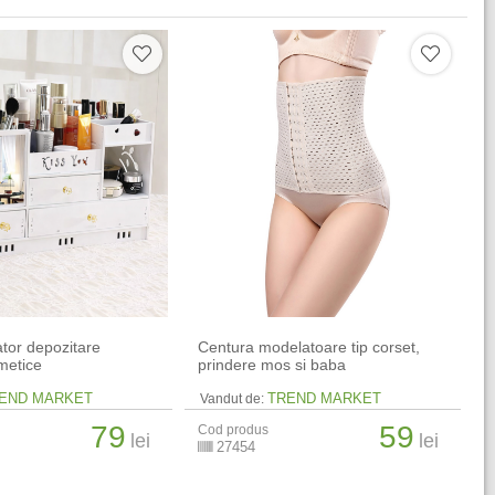
ator depozitare
Centura modelatoare tip corset,
metice
prindere mos si baba
END MARKET
TREND MARKET
Vandut de:
79
59
Cod produs
lei
lei
27454