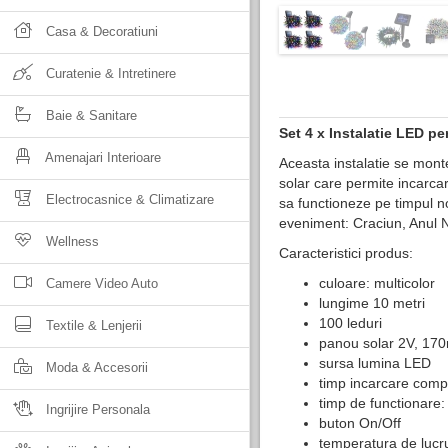
Casa & Decoratiuni
Curatenie & Intretinere
Baie & Sanitare
Set 4 x Instalatie LED pe
Amenajari Interioare
Aceasta instalatie se mont
solar care permite incarcar
Electrocasnice & Climatizare
sa functioneze pe timpul no
eveniment: Craciun, Anul No
Wellness
Caracteristici produs:
culoare: multicolor
Camere Video Auto
lungime 10 metri
100 leduri
Textile & Lenjerii
panou solar 2V, 17
sursa lumina LED
Moda & Accesorii
timp incarcare compl
timp de functionare: 
Ingrijire Personala
buton On/Off
temperatura de lucr