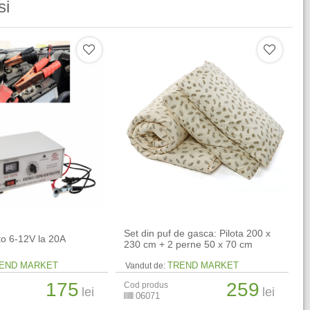
si
Set din puf de gasca: Pilota 200 x
o 6-12V la 20A
230 cm + 2 perne 50 x 70 cm
END MARKET
TREND MARKET
Vandut de:
175
259
Cod produs
lei
lei
06071