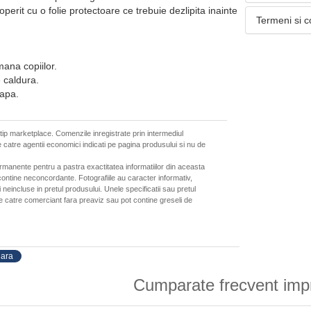
perit cu o folie protectoare ce trebuie dezlipita inainte
Termeni si c
mana copiilor.
e caldura.
 apa.
 tip marketplace. Comenzile inregistrate prin intermediul
 catre agentii economici indicati pe pagina produsului si nu de
ermanente pentru a pastra exactitatea informatiilor din aceasta
ontine neconcordante. Fotografiile au caracter informativ,
neincluse in pretul produsului. Unele specificatii sau pretul
de catre comerciant fara preaviz sau pot contine greseli de
lara
Cumparate frecvent imp