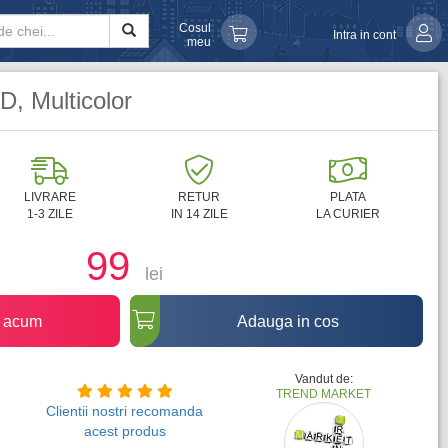
Cosul
Intra in cont
meu
D, Multicolor
LIVRARE
RETUR
PLATA
1-3 ZILE
IN 14 ZILE
LA CURIER
99
lei
acum
Adauga in cos
Vandut de:
TREND MARKET
Clientii nostri recomanda
acest produs