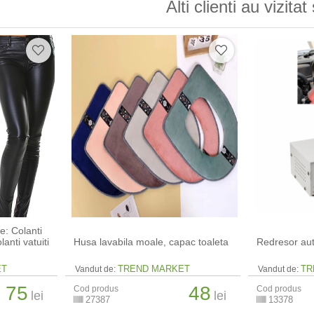
Alti clienti au vizitat 
e: Colanti
lanti vatuiti
Husa lavabila moale, capac toaleta
Redresor aut
ET
TREND MARKET
TR
Vandut de:
Vandut de:
75
48
Cod produs
Cod produs
lei
lei
27387
13378