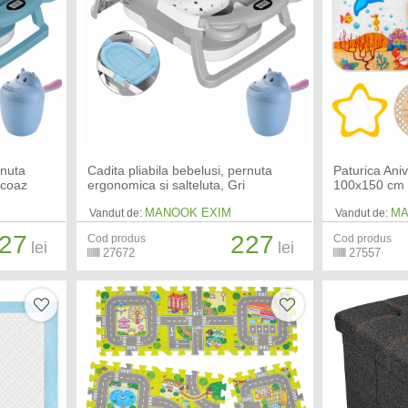
rnuta
Cadita pliabila bebelusi, pernuta
Paturica Ani
rcoaz
ergonomica si salteluta, Gri
100x150 cm
MANOOK EXIM
MA
Vandut de:
Vandut de:
27
227
Cod produs
Cod produs
lei
lei
27672
27557