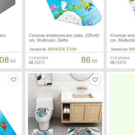
ntru
Covoras antialunecare cada, 100x40
Covoras ant
cm, Multicolor, Delfin
cm, Multicolo
MANOOK EXIM
MA
Vandut de:
Vandut de:
08
86
Cod produs
Cod produs
lei
lei
25473
25474