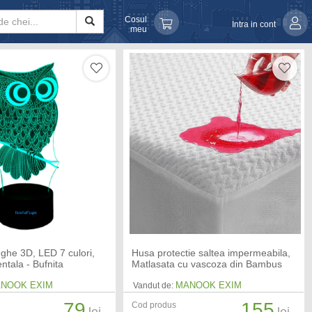
Cosul
Intra in cont
meu
ghe 3D, LED 7 culori,
Husa protectie saltea impermeabila,
ntala - Bufnita
Matlasata cu vascoza din Bambus
NOOK EXIM
MANOOK EXIM
Vandut de:
79
155
Cod produs