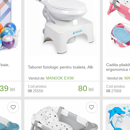
 baie,
Cadita pliabi
Taburet fiziologic pentru toaleta, Alb
ergonomica s
MANOOK EXIM
MA
Vandut de:
Vandut de:
39
80
Cod produs
Cod produs
lei
lei
25559
27669