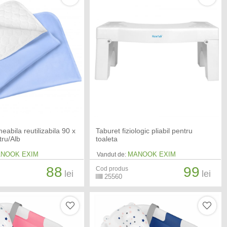
abila reutilizabila 90 x
Taburet fiziologic pliabil pentru
tru/Alb
toaleta
NOOK EXIM
MANOOK EXIM
Vandut de:
88
99
Cod produs
lei
lei
25560