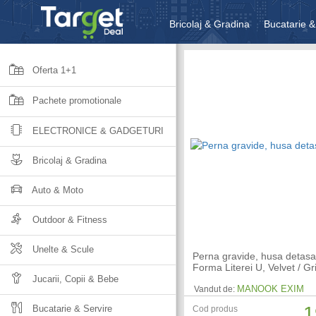
Bricolaj & Gradina
Bucatarie &
Unelte & Scule
Jucarii, Copii 
Oferta 1+1
Pachete promotionale
ELECTRONICE & GADGETURI
Bricolaj & Gradina
Auto & Moto
Outdoor & Fitness
Unelte & Scule
Perna gravide, husa detasa
Forma Literei U, Velvet / Gr
Jucarii, Copii & Bebe
MANOOK EXIM
Vandut de:
1
Bucatarie & Servire
Cod produs