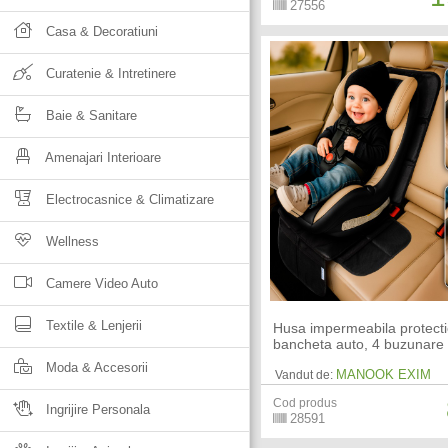
27556
Casa & Decoratiuni
Curatenie & Intretinere
Baie & Sanitare
Amenajari Interioare
Electrocasnice & Climatizare
Wellness
Camere Video Auto
Textile & Lenjerii
Husa impermeabila protect
bancheta auto, 4 buzunare
Moda & Accesorii
MANOOK EXIM
Vandut de:
Cod produs
Ingrijire Personala
28591