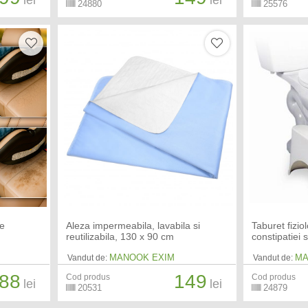
lei
lei
24880
25576
ie
Aleza impermeabila, lavabila si
Taburet fizi
reutilizabila, 130 x 90 cm
constipatiei 
MANOOK EXIM
MA
Vandut de:
Vandut de:
88
149
Cod produs
Cod produs
lei
lei
20531
24879