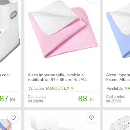
 copii,
Aleza impermeabila, lavabila si
Aleza imperme
reutilizabila, 91 x 85 cm, Roz/Alb
85 cm, Albas
MANOOK EXIM
MA
Vandut de:
Vandut de:
87
88
Cod produs
Cod produs
lei
lei
24884
25549