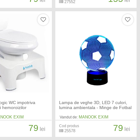
lei
lei
27552
ologic WC impotriva
Lampa de veghe 3D, LED 7 culori,
si hemoroizilor
lumina ambientala - Minge de Fotbal
NOOK EXIM
MANOOK EXIM
Vandut de:
79
79
Cod produs
lei
lei
25578