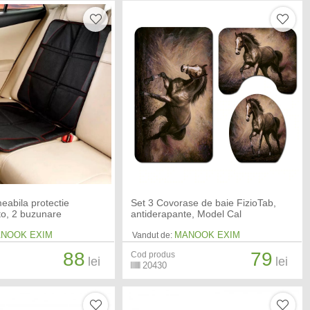
abila protectie
Set 3 Covorase de baie FizioTab,
to, 2 buzunare
antiderapante, Model Cal
NOOK EXIM
MANOOK EXIM
Vandut de:
88
79
Cod produs
lei
lei
20430