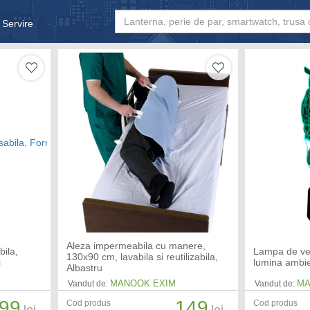
 Servire
& Bebe
Aleza impermeabila cu manere,
bila,
Lampa de ve
130x90 cm, lavabila si reutilizabila,
i
lumina ambie
Albastru
MANOOK EXIM
MA
Vandut de:
Vandut de:
99
149
Cod produs
Cod produs