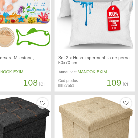
versara Milestone,
Set 2 x Husa impermeabila de perna
50x70 cm
NOOK EXIM
MANOOK EXIM
Vandut de:
108
109
Cod produs
lei
lei
27551