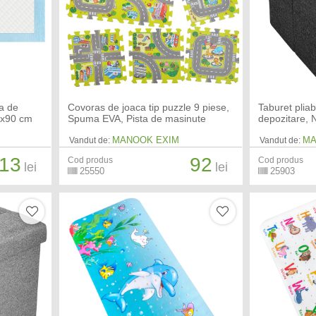
a de
Covoras de joaca tip puzzle 9 piese,
Taburet pliab
0x90 cm
Spuma EVA, Pista de masinute
depozitare, 
MANOOK EXIM
MA
Vandut de:
Vandut de:
13
92
Cod produs
Cod produs
lei
lei
25550
25903