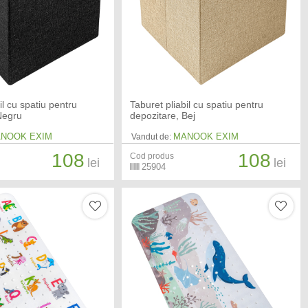
il cu spatiu pentru
Taburet pliabil cu spatiu pentru
Negru
depozitare, Bej
NOOK EXIM
MANOOK EXIM
Vandut de:
108
108
Cod produs
lei
lei
25904