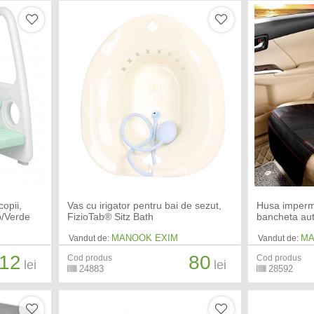
copii,
Vas cu irigator pentru bai de sezut,
Husa imperme
b/Verde
FizioTab® Sitz Bath
bancheta au
MANOOK EXIM
MA
Vandut de:
Vandut de:
12
80
Cod produs
Cod produs
lei
lei
24883
28592