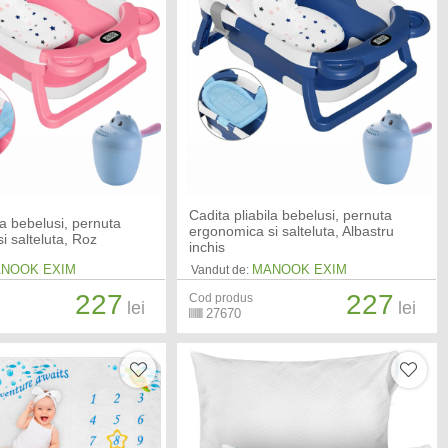
Cadita pliabila bebelusi, pernuta
la bebelusi, pernuta
ergonomica si salteluta, Albastru
i salteluta, Roz
inchis
NOOK EXIM
MANOOK EXIM
Vandut de:
227
227
Cod produs
lei
lei
27670