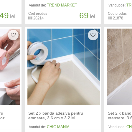
TREND MARKET
TR
Vandut de:
Vandut de:
49
69
Cod produs
Cod produs
lei
lei
26214
21878
ru
Set 2 x banda adeziva pentru
Set 2 x band
Roz
etansare, 3.6 cm x 3.2 M
etansare, 3.
CHIC MANIA
CH
Vandut de:
Vandut de: