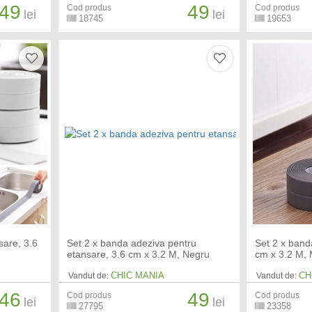
49
49
Cod produs
Cod produs
lei
lei
18745
19653
sare, 3.6
Set 2 x banda adeziva pentru
Set 2 x band
etansare, 3.6 cm x 3.2 M, Negru
cm x 3.2 M,
CHIC MANIA
CH
Vandut de:
Vandut de:
46
49
Cod produs
Cod produs
lei
lei
27795
23358