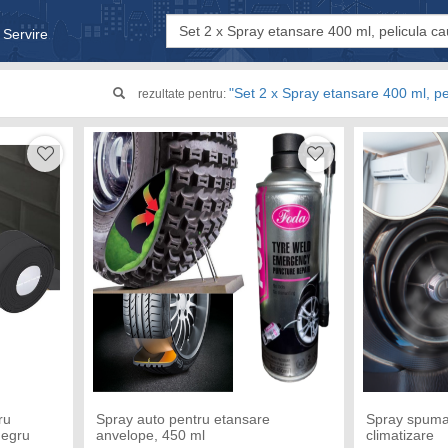
 Servire
& Bebe
"Set 2 x Spray etansare 400 ml, pe
rezultate pentru:
ru
Spray auto pentru etansare
Spray spuma 
Negru
anvelope, 450 ml
climatizare