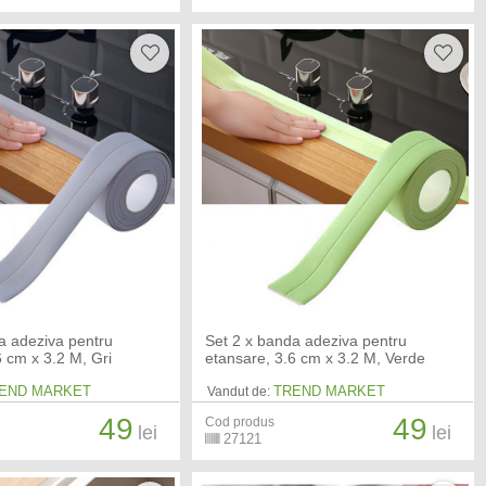
a adeziva pentru
Set 2 x banda adeziva pentru
6 cm x 3.2 M, Gri
etansare, 3.6 cm x 3.2 M, Verde
END MARKET
TREND MARKET
Vandut de:
49
49
Cod produs
lei
lei
27121