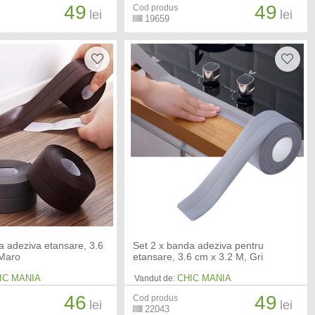
49
49
Cod produs
lei
lei
19659
a adeziva etansare, 3.6
Set 2 x banda adeziva pentru
 Maro
etansare, 3.6 cm x 3.2 M, Gri
IC MANIA
CHIC MANIA
Vandut de:
46
49
Cod produs
lei
lei
22043