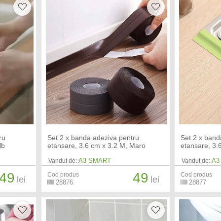
ru
Set 2 x banda adeziva pentru
Set 2 x band
lb
etansare, 3.6 cm x 3.2 M, Maro
etansare, 3.
A3 SMART
A3
Vandut de:
Vandut de:
49
49
Cod produs
Cod produs
lei
lei
28876
28877