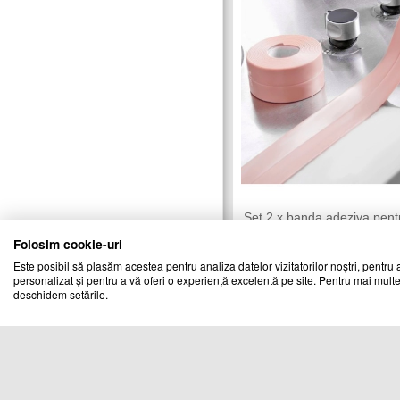
Set 2 x banda adeziva pent
etansare, 3.6 cm x 3.2 M, 
Folosim cookie-uri
A3 SMART
Vandut de:
Este posibil să plasăm acestea pentru analiza datelor vizitatorilor noștri, pentru a
personalizat și pentru a vă oferi o experiență excelentă pe site. Pentru mai multe
Cod produs
deschidem setările.
28879