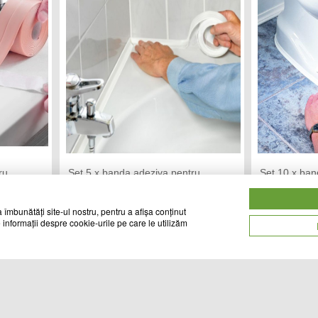
ru
Set 5 x banda adeziva pentru
Set 10 x ban
Roz
etansare, 2 cm x 3.2 M, Alb
etansare, 2 
CHIC MANIA
CH
Vandut de:
Vandut de:
 îmbunătăți site-ul nostru, pentru a afișa conținut
 informații despre cookie-urile pe care le utilizăm
49
61
Cod produs
Cod produs
lei
lei
20217
20218