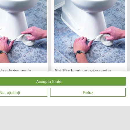
da adeziva pentru
Set 10 x banda adeziva pentru
cm x 3.2 M, Alb
etansare, 2 cm x 3.2 M, Alb
Accepta toate
IC MANIA
TREND MARKET
Vandut de:
Nu, ajustați
Refuz
109
109
Cod produs
lei
lei
27085