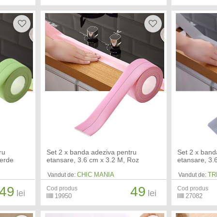
ru
Set 2 x banda adeziva pentru
Set 2 x band
Verde
etansare, 3.6 cm x 3.2 M, Roz
etansare, 3.
CHIC MANIA
TR
Vandut de:
Vandut de:
49
49
Cod produs
Cod produs
lei
lei
19950
27082