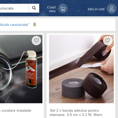
Cosul
Intra in cont
meu
licula cauciucata"
curatare instalatie
Set 2 x banda adeziva pentru
etansare, 3.6 cm x 3.2 M, Maro