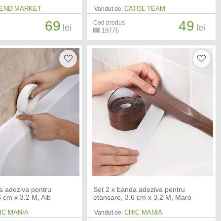
END MARKET
CATOL TEAM
Vandut de:
69
49
Cod produs
lei
lei
19776
a adeziva pentru
Set 2 x banda adeziva pentru
6 cm x 3.2 M, Alb
etansare, 3.6 cm x 3.2 M, Maro
IC MANIA
CHIC MANIA
Vandut de: