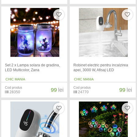
Set 2 x Lampa solara de gradina,
Robinet electric pentru incalzirea
LED Multicolor, Zana
apei, 3000 W, Afisaj LED
CHIC MANIA
CHIC MANIA
Cod produs
Cod produs
99
lei
99
lei
28350
24770