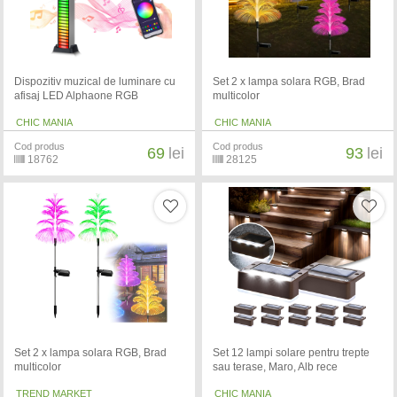
Dispozitiv muzical de luminare cu
Set 2 x lampa solara RGB, Brad
afisaj LED Alphaone RGB
multicolor
CHIC MANIA
CHIC MANIA
Cod produs
Cod produs
69
lei
93
lei
18762
28125
Set 2 x lampa solara RGB, Brad
Set 12 lampi solare pentru trepte
multicolor
sau terase, Maro, Alb rece
TREND MARKET
CHIC MANIA