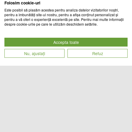
Folosim cookie-uri
Este posibil să plasăm acestea pentru analiza datelor vizitatorilor noștri,
pentru a îmbunătăți site-ul nostru, pentru a afișa conținut personalizat și
pentru a vă oferi o experiență excelentă pe site. Pentru mai multe informații
despre cookie-urile pe care le utilizăm deschidem setările.
Set 4 lampi solare pentru trepte
Set 4 lampi solare pentru trepte
sau terase, Maro, Alb rece
sau terase, Maro, Alb rece
Accepta toate
TREND MARKET
CHIC MANIA
Nu, ajustați
Refuz
Cod produs
Cod produs
59
lei
59
lei
27112
24557
Set 8 lampi solare pentru trepte
Set 8 lampi solare pentru trepte
sau terase, senzor de lumina
sau terase, Maro, Alb rece