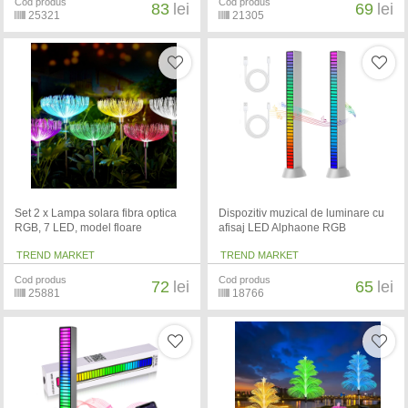
Cod produs
Cod produs
83
lei
69
lei
25321
21305
Set 2 x Lampa solara fibra optica
Dispozitiv muzical de luminare cu
RGB, 7 LED, model floare
afisaj LED Alphaone RGB
TREND MARKET
TREND MARKET
Cod produs
Cod produs
72
lei
65
lei
25881
18766