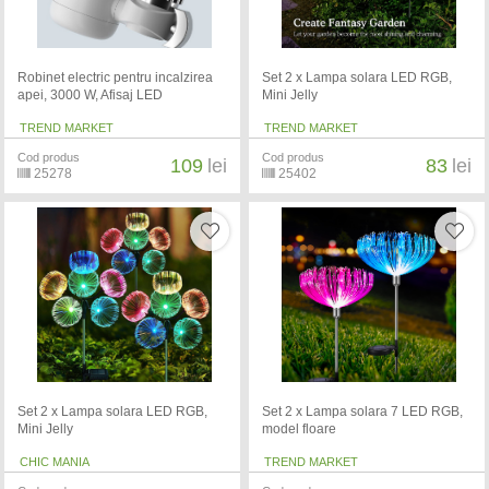
Robinet electric pentru incalzirea
Set 2 x Lampa solara LED RGB,
apei, 3000 W, Afisaj LED
Mini Jelly
TREND MARKET
TREND MARKET
Cod produs
Cod produs
109
lei
83
lei
25278
25402
Set 2 x Lampa solara LED RGB,
Set 2 x Lampa solara 7 LED RGB,
Mini Jelly
model floare
CHIC MANIA
TREND MARKET