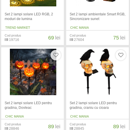
Set 2 lampi solare LED RGB, 2
Set 2 lampi ambientale Smart RGB,
moduri de lumina
Sincronizare sunet
TREND MARKET
CHIC MANIA
Cod produs
Cod produs
69
lei
75
lei
19716
27604
Set 2 lampi solare LED pentru
Set 2 lampi solare LED pentru
gradina, Dovleac
gradina, craniu cu cioara
CHIC MANIA
CHIC MANIA
Cod produs
Cod produs
89
lei
89
lei
28846
28845