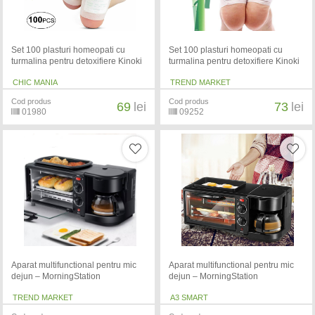
Set 100 plasturi homeopati cu
Set 100 plasturi homeopati cu
turmalina pentru detoxifiere Kinoki
turmalina pentru detoxifiere Kinoki
CHIC MANIA
TREND MARKET
Cod produs
Cod produs
69
lei
73
lei
01980
09252
Aparat multifunctional pentru mic
Aparat multifunctional pentru mic
dejun – MorningStation
dejun – MorningStation
TREND MARKET
A3 SMART