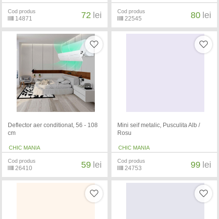
Cod produs
Cod produs
72
lei
80
lei
14871
22545
Deflector aer conditionat, 56 - 108
Mini seif metalic, Pusculita Alb /
cm
Rosu
CHIC MANIA
CHIC MANIA
Cod produs
Cod produs
59
lei
99
lei
26410
24753