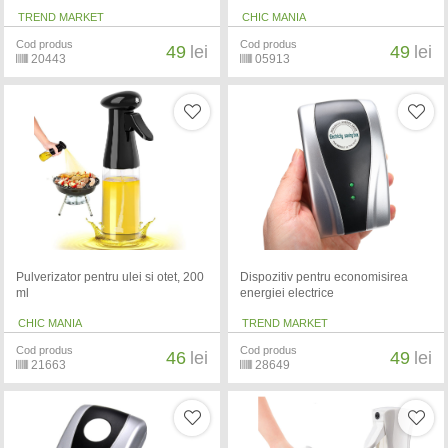
TREND MARKET
CHIC MANIA
Cod produs
Cod produs
49
lei
49
lei
20443
05913
Pulverizator pentru ulei si otet, 200
Dispozitiv pentru economisirea
ml
energiei electrice
CHIC MANIA
TREND MARKET
Cod produs
Cod produs
46
lei
49
lei
21663
28649