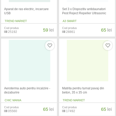
Aparat de ras electric, incarcare
Set 3 x Dispozitiv antidaunatori
USB
Pest Reject Repeller Ultrasonic
TREND MARKET
A3 SMART
Cod produs
Cod produs
59
lei
65
lei
25192
28861
Aeroterma auto pentru incalzire -
Matrita pentru turnat pavaj din
dezaburire
beton, 35 x 35 cm
CHIC MANIA
TREND MARKET
Cod produs
Cod produs
65
lei
65
lei
05560
17492