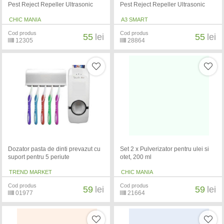
Pest Reject Repeller Ultrasonic
Pest Reject Repeller Ultrasonic
CHIC MANIA
A3 SMART
Cod produs
Cod produs
55
lei
55
lei
12305
28864
Dozator pasta de dinti prevazut cu
Set 2 x Pulverizator pentru ulei si
suport pentru 5 periute
otet, 200 ml
TREND MARKET
CHIC MANIA
Cod produs
Cod produs
59
lei
59
lei
01977
21664