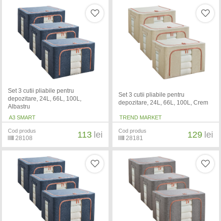
Set 3 cutii pliabile pentru
Set 3 cutii pliabile pentru
depozitare, 24L, 66L, 100L,
depozitare, 24L, 66L, 100L, Crem
Albastru
A3 SMART
TREND MARKET
Cod produs
Cod produs
113
lei
129
lei
28108
28181