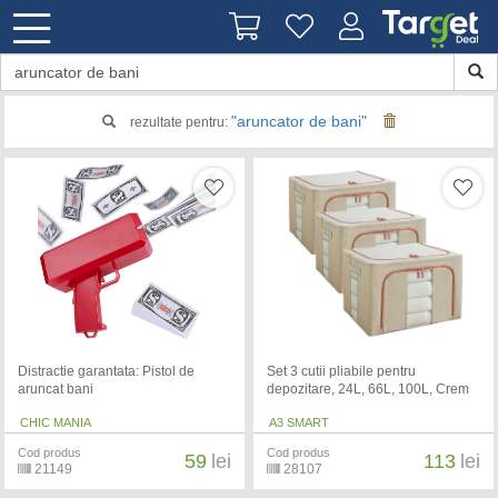
"aruncator de bani"
rezultate pentru:
Distractie garantata: Pistol de
Set 3 cutii pliabile pentru
aruncat bani
depozitare, 24L, 66L, 100L, Crem
CHIC MANIA
A3 SMART
Cod produs
Cod produs
59
lei
113
lei
21149
28107