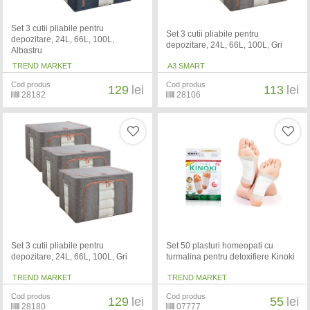
Set 3 cutii pliabile pentru
Set 3 cutii pliabile pentru
depozitare, 24L, 66L, 100L,
depozitare, 24L, 66L, 100L, Gri
Albastru
TREND MARKET
A3 SMART
Cod produs
Cod produs
129
lei
113
lei
28182
28106
Set 3 cutii pliabile pentru
Set 50 plasturi homeopati cu
depozitare, 24L, 66L, 100L, Gri
turmalina pentru detoxifiere Kinoki
TREND MARKET
TREND MARKET
Cod produs
Cod produs
129
lei
55
lei
28180
07777