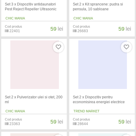
Set 3 x Dispozitiv antidaunatori
Set 2 x Kit sprancene: pudra si
Pest Reject Repeller Ultrasonic
pensula, 10 sabloane
CHIC MANIA
CHIC MANIA
Cod produs
Cod produs
59
lei
59
lei
22401
26683
Set 2 x Pulverizator ulei si otet, 200
Set 2 x Dispozitiv pentru
ml
economisirea energiei electrice
CHIC MANIA
TREND MARKET
Cod produs
Cod produs
59
lei
59
lei
23363
28644