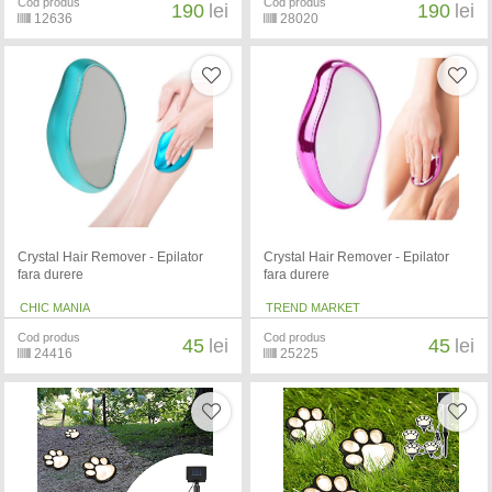
Cod produs
Cod produs
190
lei
190
lei
12636
28020
Crystal Hair Remover - Epilator
Crystal Hair Remover - Epilator
fara durere
fara durere
CHIC MANIA
TREND MARKET
Cod produs
Cod produs
45
lei
45
lei
24416
25225