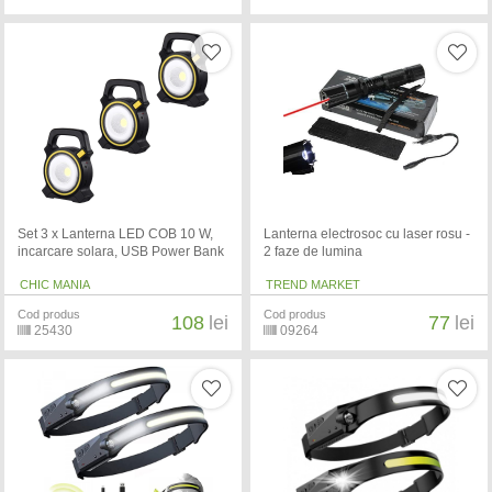
Set 3 x Lanterna LED COB 10 W,
Lanterna electrosoc cu laser rosu -
incarcare solara, USB Power Bank
2 faze de lumina
CHIC MANIA
TREND MARKET
Cod produs
Cod produs
108
lei
77
lei
25430
09264