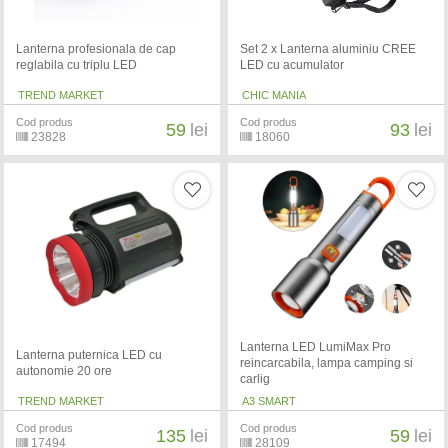
Lanterna profesionala de cap
Set 2 x Lanterna aluminiu CREE
reglabila cu triplu LED
LED cu acumulator
TREND MARKET
CHIC MANIA
Cod produs
Cod produs
59
lei
93
lei
23828
18060
Lanterna LED LumiMax Pro
Lanterna puternica LED cu
reincarcabila, lampa camping si
autonomie 20 ore
carlig
TREND MARKET
A3 SMART
Cod produs
Cod produs
135
lei
59
lei
17494
28109