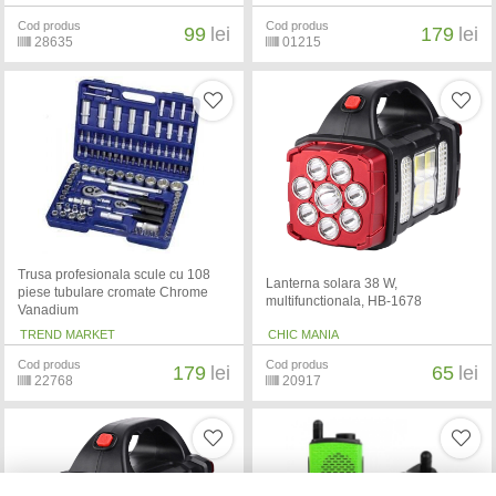
Cod produs
Cod produs
99
lei
179
lei
28635
01215
Trusa profesionala scule cu 108
Lanterna solara 38 W,
piese tubulare cromate Chrome
multifunctionala, HB-1678
Vanadium
TREND MARKET
CHIC MANIA
Cod produs
Cod produs
179
lei
65
lei
22768
20917