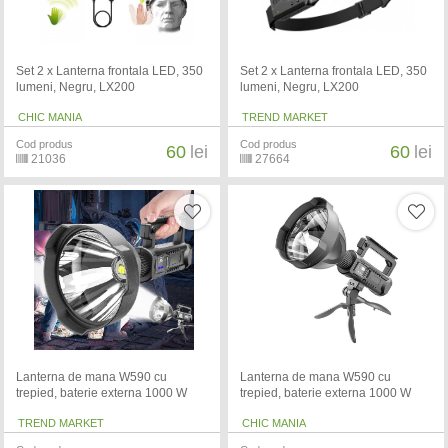
Set 2 x Lanterna frontala LED, 350
Set 2 x Lanterna frontala LED, 350
lumeni, Negru, LX200
lumeni, Negru, LX200
CHIC MANIA
TREND MARKET
Cod produs
Cod produs
60
lei
60
lei
21036
27664
Lanterna de mana W590 cu
Lanterna de mana W590 cu
trepied, baterie externa 1000 W
trepied, baterie externa 1000 W
TREND MARKET
CHIC MANIA