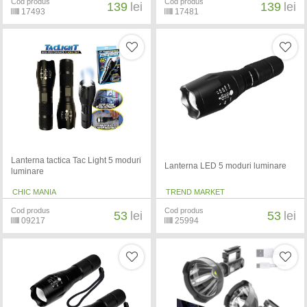
Cod produs
Cod produs
139
lei
139
lei
17493
17481
Lanterna tactica Tac Light 5 moduri
Lanterna LED 5 moduri luminare
luminare
CHIC MANIA
TREND MARKET
Cod produs
Cod produs
53
lei
53
lei
09217
25994