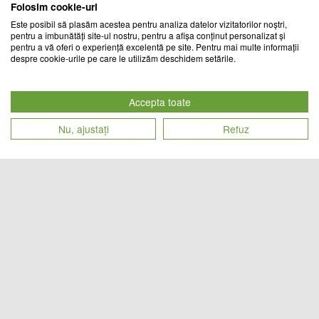
Folosim cookie-uri
Este posibil să plasăm acestea pentru analiza datelor vizitatorilor noștri,
pentru a îmbunătăți site-ul nostru, pentru a afișa conținut personalizat și
pentru a vă oferi o experiență excelentă pe site. Pentru mai multe informații
despre cookie-urile pe care le utilizăm deschidem setările.
Lanterna solara 38 W,
Radio portabil cu lanterna,
multifunctionala, HB-1678
alimentare duala solar si retea
Accepta toate
A3 SMART
CHIC MANIA
Nu, ajustați
Refuz
Cod produs
Cod produs
65
lei
85
lei
28634
26646
Set 2 x Lanterna solara 38 W,
Caciula cu lanterna frontala, model
multifunctionala, HB-1678
Unisex