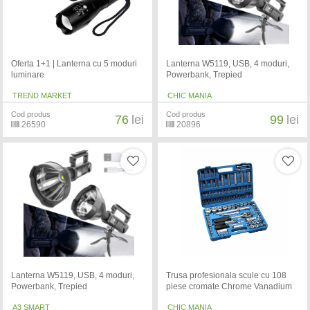
Oferta 1+1 | Lanterna cu 5 moduri
Lanterna W5119, USB, 4 moduri,
luminare
Powerbank, Trepied
TREND MARKET
CHIC MANIA
Cod produs
Cod produs
76
lei
99
lei
26590
20896
Lanterna W5119, USB, 4 moduri,
Trusa profesionala scule cu 108
Powerbank, Trepied
piese cromate Chrome Vanadium
A3 SMART
CHIC MANIA