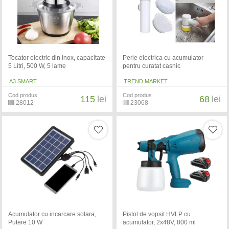
Tocator electric din Inox, capacitate
Perie electrica cu acumulator
5 Litri, 500 W, 5 lame
pentru curatat casnic
A3 SMART
TREND MARKET
Cod produs
Cod produs
115
lei
68
lei
28012
23068
Acumulator cu incarcare solara,
Pistol de vopsit HVLP cu
Putere 10 W
acumulator, 2x48V, 800 ml