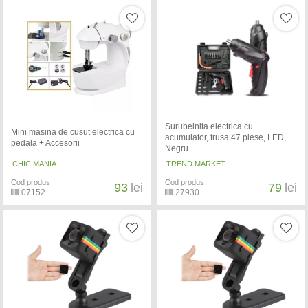
Surubelnita electrica cu
Mini masina de cusut electrica cu
acumulator, trusa 47 piese, LED,
pedala + Accesorii
Negru
CHIC MANIA
TREND MARKET
Cod produs
Cod produs
93
lei
79
lei
07152
27930