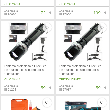
CHIC MANIA
CHIC MANIA
Cod produs
Cod produs
72
lei
199
lei
26670
27950
Lanterna profesionala Cree Led
Lanterna profesionala Cree Led
din aluminiu cu spot reglabil si
din aluminiu cu spot reglabil si
acumulator
acumulator
CHIC MANIA
TREND MARKET
Cod produs
Cod produs
59
lei
59
lei
01224
27087