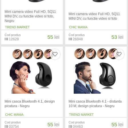
Mini camera video Full HD, SQ11
Mini camera video Full HD, SQ11
MINI DV, cu functie video si foto,
MINI DV, cu functie video si foto
Negru
TREND MARKET
CHIC MANIA
Cod produs
Cod produs
55
lei
53
lei
12628
26948
Mini casca Bluetooth 4.1, design
Mini casca Bluetooth 4.1 - distanta
picatura - Negru
10 M, design picatura - Negru
CHIC MANIA
TREND MARKET
Cod produs
Cod produs
55
lei
55
lei
03754
04463