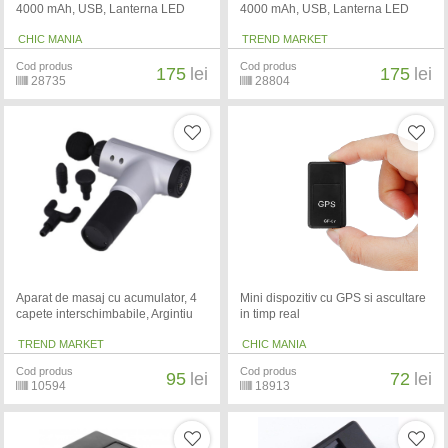
4000 mAh, USB, Lanterna LED
4000 mAh, USB, Lanterna LED
CHIC MANIA
TREND MARKET
Cod produs
Cod produs
175
lei
175
lei
28735
28804
Aparat de masaj cu acumulator, 4
Mini dispozitiv cu GPS si ascultare
capete interschimbabile, Argintiu
in timp real
TREND MARKET
CHIC MANIA
Cod produs
Cod produs
95
lei
72
lei
10594
18913