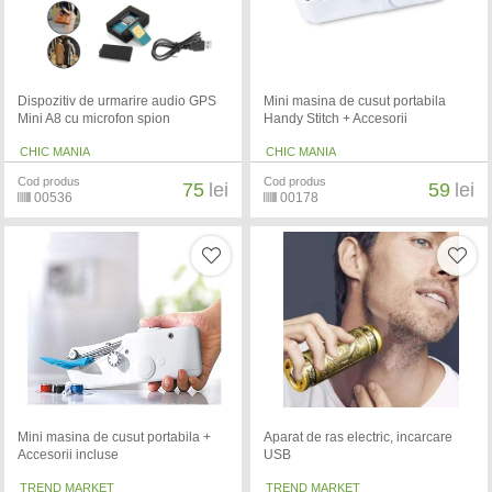
Dispozitiv de urmarire audio GPS
Mini masina de cusut portabila
Mini A8 cu microfon spion
Handy Stitch + Accesorii
CHIC MANIA
CHIC MANIA
Cod produs
Cod produs
75
lei
59
lei
00536
00178
Mini masina de cusut portabila +
Aparat de ras electric, incarcare
Accesorii incluse
USB
TREND MARKET
TREND MARKET