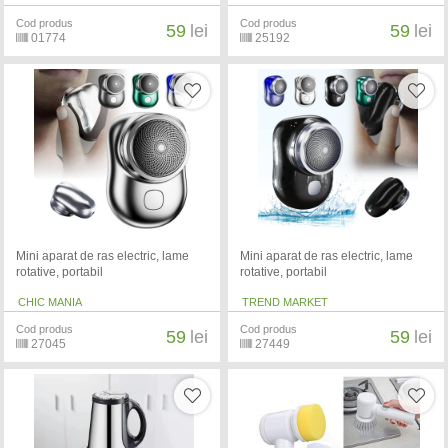
Cod produs
Cod produs
59
lei
59
lei
01774
25192
Mini aparat de ras electric, lame
Mini aparat de ras electric, lame
rotative, portabil
rotative, portabil
CHIC MANIA
TREND MARKET
Cod produs
Cod produs
59
lei
59
lei
27045
27449