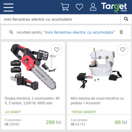
"mini fierastrau electric cu acumulator"
rezultate pentru:
Drujba electrica, 2 acumulatori, 48
Mini masina de cusut electrica cu
V, 2 lanturi, 1200 W, 4800 rpm
pedala + Accesorii
A3 SMART
TREND MARKET
Cod produs
Cod produs
289
lei
86
lei
28090
04742