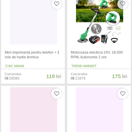
Mini imprimanta pentru telefon + 3
Motocoasa electrica 24V, 18.000
role de hartie termica
RPM, Autonomie 2 ore
CHIC MANIA
TREND MARKET
Cod produs
Cod produs
119
lei
175
lei
26580
21879