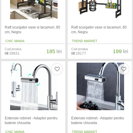
Raft scurgator vase si tacamuri, 85
Raft scurgator vase si tacamuri, 85
cm, Negru
cm, Negru
CHIC MANIA
TREND MARKET
Cod produs
Cod produs
185
lei
199
lei
28831
28177
Extensie robinet - Adaptor pentru
Extensie robinet - Adaptor pentru
baterie chiuveta
baterie chiuveta
CHIC MANIA
TREND MARKET