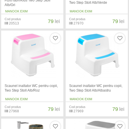
FizioTab®Kids Two Step Stoll
Two Step Stoll Alb/Verde
Alb/Gri
MANOOK EXIM
MANOOK EXIM
Cod produs
Cod produs
79
lei
79
lei
20513
27970
Scaunel inaltator WC pentru copii,
Scaunel inaltator WC pentru copii,
Two Step Stoll Alb/Roz
Two Step Stoll Alb/Albastru
MANOOK EXIM
MANOOK EXIM
Cod produs
Cod produs
79
lei
79
lei
27968
27969