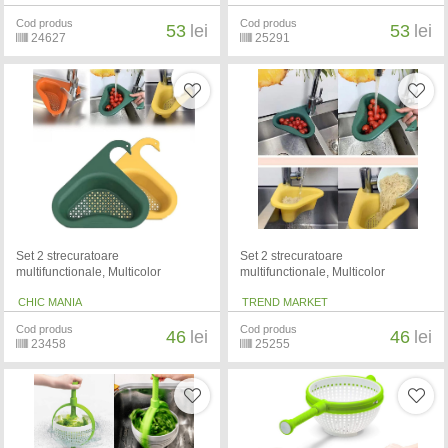
Cod produs
Cod produs
53
lei
53
lei
24627
25291
Set 2 strecuratoare
Set 2 strecuratoare
multifunctionale, Multicolor
multifunctionale, Multicolor
CHIC MANIA
TREND MARKET
Cod produs
Cod produs
46
lei
46
lei
23458
25255