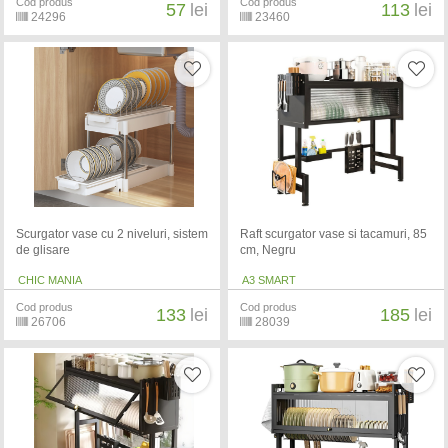
Cod produs
Cod produs
57
lei
113
lei
24296
23460
Scurgator vase cu 2 niveluri, sistem
Raft scurgator vase si tacamuri, 85
de glisare
cm, Negru
CHIC MANIA
A3 SMART
Cod produs
Cod produs
133
lei
185
lei
26706
28039