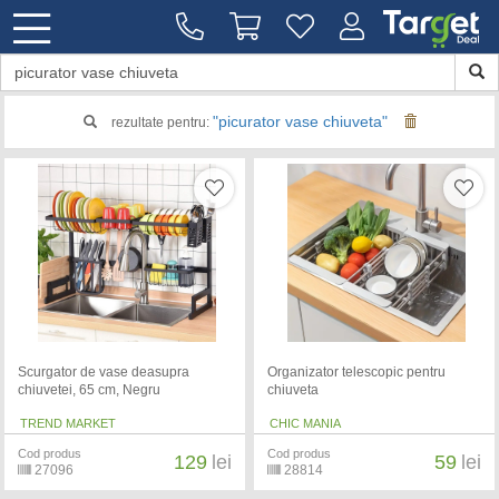
"picurator vase chiuveta"
rezultate pentru:
Scurgator de vase deasupra
Organizator telescopic pentru
chiuvetei, 65 cm, Negru
chiuveta
TREND MARKET
CHIC MANIA
Cod produs
Cod produs
129
lei
59
lei
27096
28814