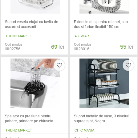
Suport vesela etajat cu tavita de
Extensie dus pentru robinet, cap
uscare si accesorii
dus si furtun flexibil 150 cm
TREND MARKET
A3 SMART
Cod produs
Cod produs
69
lei
55
lei
02756
28016
Spalator cu presiune pentru
Suport metalic de vase, 3 niveluri,
pahare, prindere pe chiuveta
supraetajat, Negru
TREND MARKET
CHIC MANIA