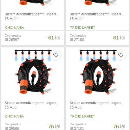
Sistem automatizat pentru irigare,
Sistem automatizat pentru irigare,
15 Metri
15 Metri
CHIC MANIA
TREND MARKET
Cod produs
Cod produs
61
lei
61
lei
26597
27100
Sistem automatizat pentru irigare,
Sistem automatizat pentru irigare,
20 Metri
20 Metri
CHIC MANIA
TREND MARKET
Cod produs
Cod produs
76
lei
76
lei
26598
27101