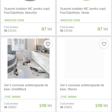
Scaunel inaltator WC pentru copii,
Scaunel inaltator WC pentru copii,
FizioTab®Kids, Maro/Gri
FizioTab®Kids, Verde
MANOOK EXIM
MANOOK EXIM
Cod produs
Cod produs
87
lei
87
lei
25555
25558
Set 3 covorase antiderapante de
Set 3 covorase antiderapante de
baie, Gold/Black
baie, Stones
CHIC MANIA
CHIC MANIA
Cod produs
Cod produs
109
lei
109
lei
20803
20801