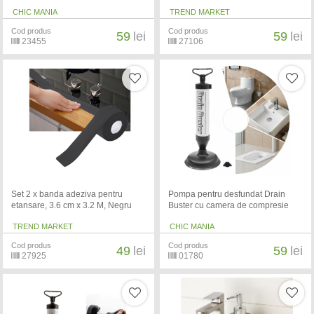
CHIC MANIA
TREND MARKET
Cod produs
Cod produs
59
lei
59
lei
23455
27106
Set 2 x banda adeziva pentru
Pompa pentru desfundat Drain
etansare, 3.6 cm x 3.2 M, Negru
Buster cu camera de compresie
TREND MARKET
CHIC MANIA
Cod produs
Cod produs
49
lei
59
lei
27925
01780