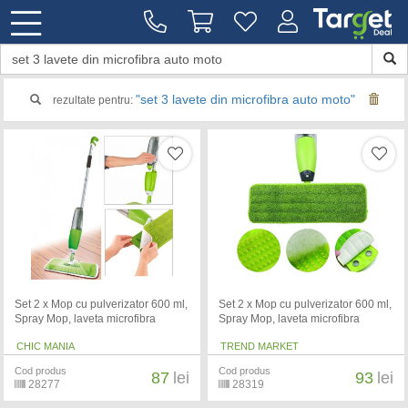
"set 3 lavete din microfibra auto moto"
rezultate pentru:
Set 2 x Mop cu pulverizator 600 ml,
Set 2 x Mop cu pulverizator 600 ml,
Spray Mop, laveta microfibra
Spray Mop, laveta microfibra
CHIC MANIA
TREND MARKET
Cod produs
Cod produs
87
lei
93
lei
28277
28319