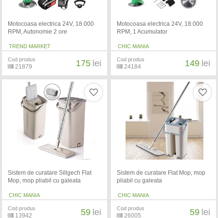
Motocoasa electrica 24V, 18.000
Motocoasa electrica 24V, 18.000
RPM, Autonomie 2 ore
RPM, 1 Acumulator
TREND MARKET
CHIC MANIA
Cod produs
Cod produs
175
lei
149
lei
21879
24184
Sistem de curatare Sillgech Flat
Sistem de curatare Flat Mop, mop
Mop, mop pliabil cu galeata
pliabil cu galeata
CHIC MANIA
CHIC MANIA
Cod produs
Cod produs
59
lei
59
lei
13942
26005