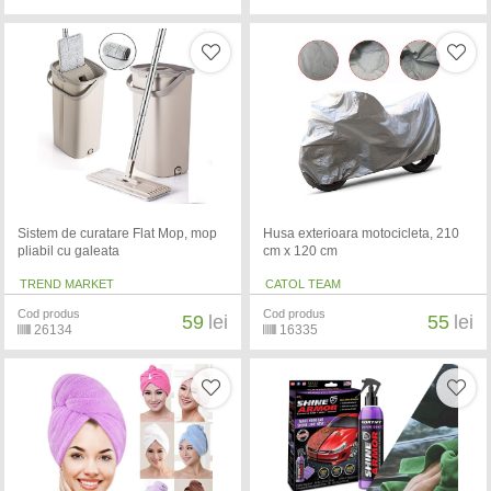
Sistem de curatare Flat Mop, mop
Husa exterioara motocicleta, 210
pliabil cu galeata
cm x 120 cm
TREND MARKET
CATOL TEAM
Cod produs
Cod produs
59
lei
55
lei
26134
16335