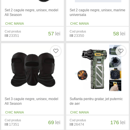
Set 2 cagule negre, unisex, model
Set 2 cagule negre, unisex, marime
All Season
universala
CHIC MANIA
CHIC MANIA
Cod produs
Cod produs
57
lei
58
lei
23351
23350
Set 3 cagule negre, unisex, model
Suflanta pentru gratar, jet puternic
All Season
de aer
CHIC MANIA
CHIC MANIA
Cod produs
Cod produs
69
lei
176
lei
17351
26474