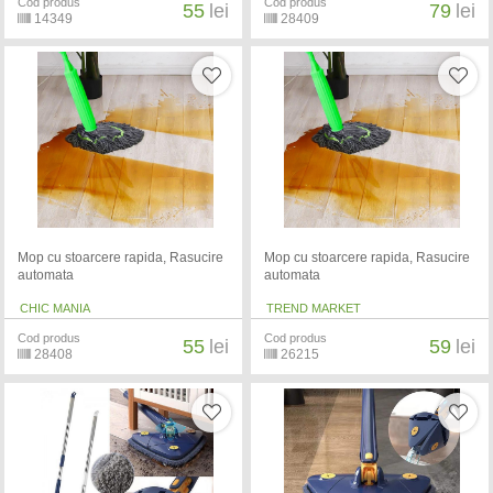
Cod produs
Cod produs
55
lei
79
lei
14349
28409
Mop cu stoarcere rapida, Rasucire
Mop cu stoarcere rapida, Rasucire
automata
automata
CHIC MANIA
TREND MARKET
Cod produs
Cod produs
55
lei
59
lei
28408
26215