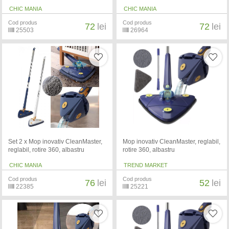
CHIC MANIA
CHIC MANIA
Cod produs
Cod produs
72
lei
72
lei
25503
26964
Set 2 x Mop inovativ CleanMaster,
Mop inovativ CleanMaster, reglabil,
reglabil, rotire 360, albastru
rotire 360, albastru
CHIC MANIA
TREND MARKET
Cod produs
Cod produs
76
lei
52
lei
22385
25221