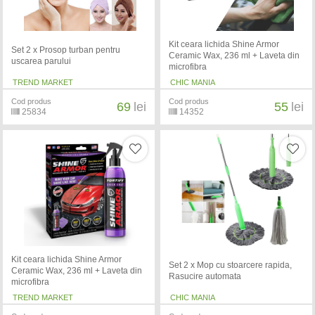
Kit ceara lichida Shine Armor
Set 2 x Prosop turban pentru
Ceramic Wax, 236 ml + Laveta din
uscarea parului
microfibra
TREND MARKET
CHIC MANIA
Cod produs
Cod produs
69
lei
55
lei
25834
14352
Kit ceara lichida Shine Armor
Set 2 x Mop cu stoarcere rapida,
Ceramic Wax, 236 ml + Laveta din
Rasucire automata
microfibra
TREND MARKET
CHIC MANIA