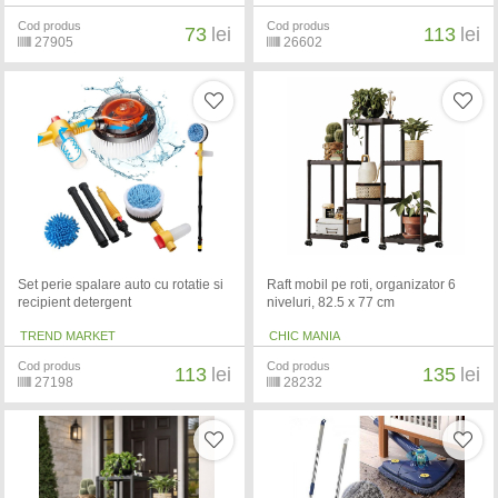
Cod produs
Cod produs
73
lei
113
lei
27905
26602
Set perie spalare auto cu rotatie si
Raft mobil pe roti, organizator 6
recipient detergent
niveluri, 82.5 x 77 cm
TREND MARKET
CHIC MANIA
Cod produs
Cod produs
113
lei
135
lei
27198
28232