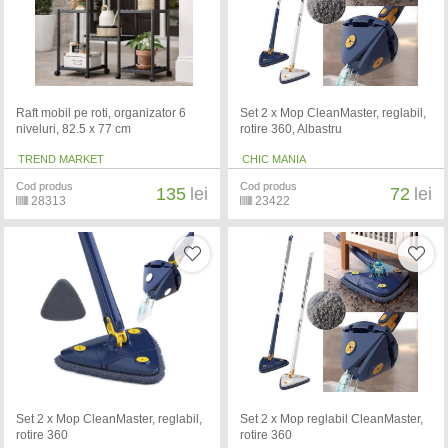
Raft mobil pe roti, organizator 6
Set 2 x Mop CleanMaster, reglabil,
niveluri, 82.5 x 77 cm
rotire 360, Albastru
TREND MARKET
CHIC MANIA
Cod produs
Cod produs
135
lei
72
lei
28313
23422
Set 2 x Mop CleanMaster, reglabil,
Set 2 x Mop reglabil CleanMaster,
rotire 360
rotire 360