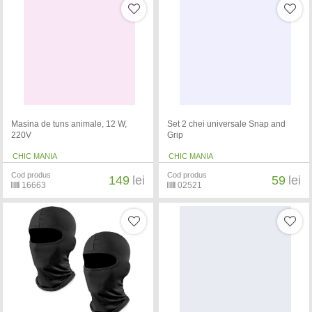
Masina de tuns animale, 12 W,
Set 2 chei universale Snap and
220V
Grip
CHIC MANIA
CHIC MANIA
Cod produs
Cod produs
149
lei
59
lei
16663
02521