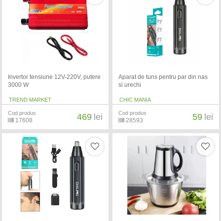
Invertor tensiune 12V-220V, putere
Aparat de tuns pentru par din nas
3000 W
si urechi
TREND MARKET
CHIC MANIA
Cod produs
Cod produs
469
lei
59
lei
17608
28593