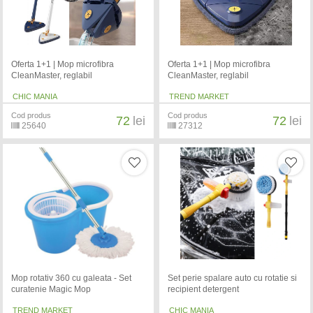
Oferta 1+1 | Mop microfibra
Oferta 1+1 | Mop microfibra
CleanMaster, reglabil
CleanMaster, reglabil
CHIC MANIA
TREND MARKET
Cod produs
Cod produs
72
lei
72
lei
25640
27312
Mop rotativ 360 cu galeata - Set
Set perie spalare auto cu rotatie si
curatenie Magic Mop
recipient detergent
TREND MARKET
CHIC MANIA