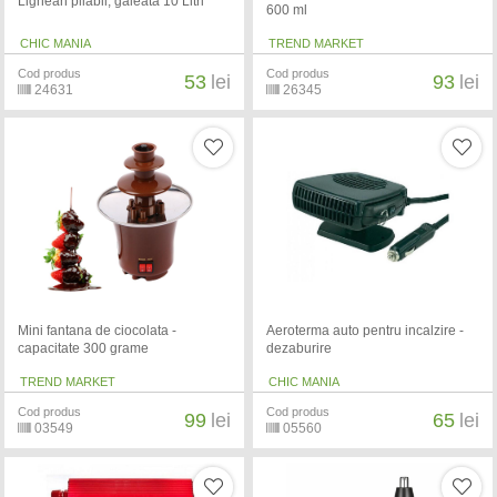
Lighean pliabil, galeata 10 Litri
600 ml
CHIC MANIA
TREND MARKET
Cod produs
Cod produs
53
lei
93
lei
24631
26345
Mini fantana de ciocolata -
Aeroterma auto pentru incalzire -
capacitate 300 grame
dezaburire
TREND MARKET
CHIC MANIA
Cod produs
Cod produs
99
lei
65
lei
03549
05560