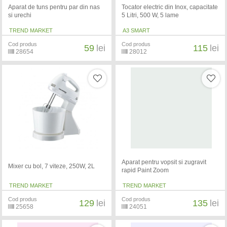
Aparat de tuns pentru par din nas
Tocator electric din Inox, capacitate
si urechi
5 Litri, 500 W, 5 lame
TREND MARKET
A3 SMART
Cod produs
Cod produs
59
lei
115
lei
28654
28012
Aparat pentru vopsit si zugravit
Mixer cu bol, 7 viteze, 250W, 2L
rapid Paint Zoom
TREND MARKET
TREND MARKET
Cod produs
Cod produs
129
lei
135
lei
25658
24051