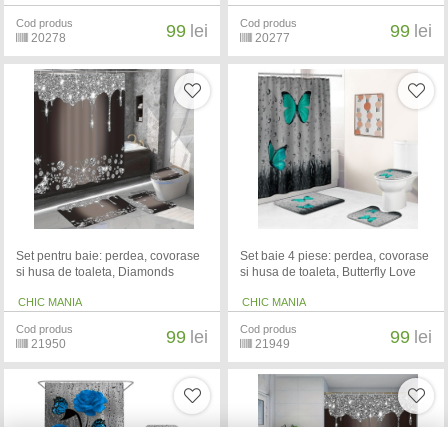
Cod produs
Cod produs
99
lei
99
lei
20278
20277
Set pentru baie: perdea, covorase
Set baie 4 piese: perdea, covorase
si husa de toaleta, Diamonds
si husa de toaleta, Butterfly Love
CHIC MANIA
CHIC MANIA
Cod produs
Cod produs
99
lei
99
lei
21950
21949