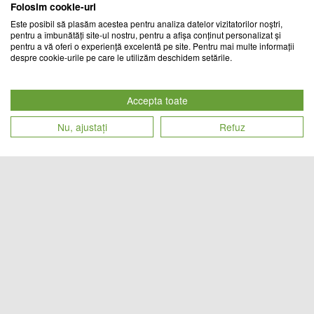
Folosim cookie-uri
Este posibil să plasăm acestea pentru analiza datelor vizitatorilor noștri,
pentru a îmbunătăți site-ul nostru, pentru a afișa conținut personalizat și
pentru a vă oferi o experiență excelentă pe site. Pentru mai multe informații
despre cookie-urile pe care le utilizăm deschidem setările.
Set dus baie 4 piese: perdea,
Set baie 4 piese: perdea, covorase
covorase si husa de toaleta, Dark
si husa de toaleta, Diamonds
Blue Rose
Accepta toate
CHIC MANIA
CHIC MANIA
Nu, ajustați
Refuz
Cod produs
Cod produs
103
lei
99
lei
23357
23564
Set 3 covorase antiderapante de
Set 3 covorase antiderapante de
baie, Gold/Black
baie, Stones