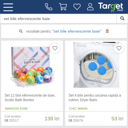
"set bile efervescente baie"
rezultate pentru:
Set 12 bile efervescente de baie,
Set 4 bile pentru uscarea rapida a
Scotin Bath Bombs
rufelor, Dryer Balls
MANOOK EXIM
CHIC MANIA
Cod produs
Cod produs
139
lei
53
lei
20517
20679