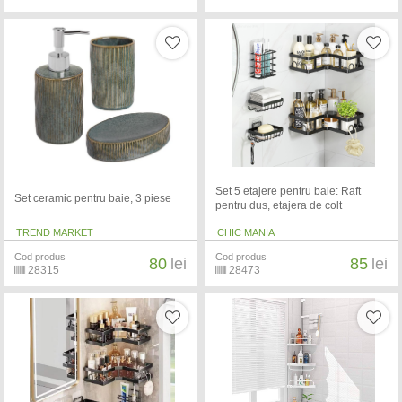
Set 5 etajere pentru baie: Raft
Set ceramic pentru baie, 3 piese
pentru dus, etajera de colt
TREND MARKET
CHIC MANIA
Cod produs
Cod produs
80
lei
85
lei
28315
28473