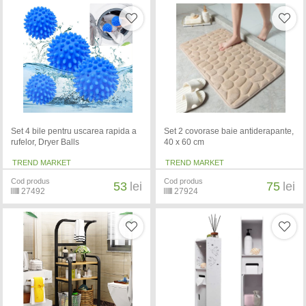
Set 4 bile pentru uscarea rapida a
Set 2 covorase baie antiderapante,
rufelor, Dryer Balls
40 x 60 cm
TREND MARKET
TREND MARKET
Cod produs
Cod produs
53
lei
75
lei
27492
27924