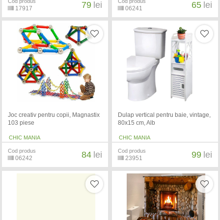
Cod produs
Cod produs
79
lei
65
lei
17917
06241
Joc creativ pentru copii, Magnastix
Dulap vertical pentru baie, vintage,
103 piese
80x15 cm, Alb
CHIC MANIA
CHIC MANIA
Cod produs
Cod produs
84
lei
99
lei
06242
23951