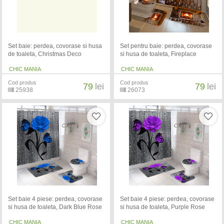
Set baie: perdea, covorase si husa
Set pentru baie: perdea, covorase
de toaleta, Christmas Deco
si husa de toaleta, Fireplace
CHIC MANIA
CHIC MANIA
Cod produs
Cod produs
79
lei
79
lei
25938
26073
Set baie 4 piese: perdea, covorase
Set baie 4 piese: perdea, covorase
si husa de toaleta, Dark Blue Rose
si husa de toaleta, Purple Rose
CHIC MANIA
CHIC MANIA