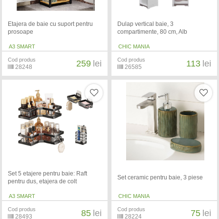
Etajera de baie cu suport pentru
Dulap vertical baie, 3
prosoape
compartimente, 80 cm, Alb
A3 SMART
CHIC MANIA
Cod produs
Cod produs
259
lei
113
lei
28248
26585
Set 5 etajere pentru baie: Raft
Set ceramic pentru baie, 3 piese
pentru dus, etajera de colt
A3 SMART
CHIC MANIA
Cod produs
Cod produs
85
lei
75
lei
28493
28224