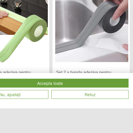
a adeziva pentru
Set 2 x banda adeziva pentru
6 cm x 3.2 M, Verde
etansare, 3.6 cm x 3.2 M, Gri
Accepta toate
END MARKET
A3 SMART
Vandut de:
Nu, ajustați
Refuz
49
49
Cod produs
lei
lei
28878