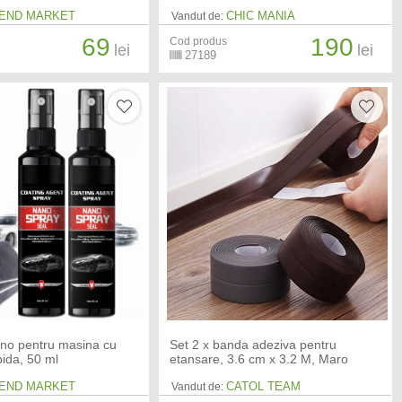
END MARKET
CHIC MANIA
Vandut de:
69
190
Cod produs
lei
lei
27189
ano pentru masina cu
Set 2 x banda adeziva pentru
pida, 50 ml
etansare, 3.6 cm x 3.2 M, Maro
END MARKET
CATOL TEAM
Vandut de: