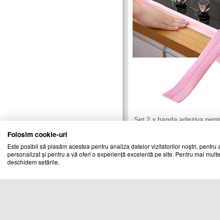
Set 2 x banda adeziva pent
etansare, 3.6 cm x 3.2 M, 
Folosim cookie-uri
CHIC MANIA
Vandut de:
Este posibil să plasăm acestea pentru analiza datelor vizitatorilor noștri, pentru a
personalizat și pentru a vă oferi o experiență excelentă pe site. Pentru mai multe
Cod produs
deschidem setările.
19950