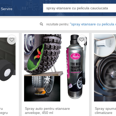
 Servire
& Bebe
"spray etansare cu pelicula
rezultate pentru:
ru
Spray auto pentru etansare
Spray spuma 
Negru
anvelope, 450 ml
climatizare