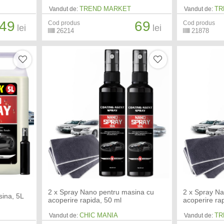
TREND MARKET
TR
Vandut de:
Vandut de:
49
69
Cod produs
Cod produs
lei
lei
26214
21878
2 x Spray Nano pentru masina cu
2 x Spray N
ina, 5L
acoperire rapida, 50 ml
acoperire ra
CHIC MANIA
TR
Vandut de:
Vandut de: