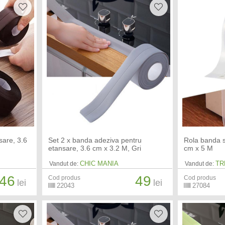
sare, 3.6
Set 2 x banda adeziva pentru
Rola banda si
etansare, 3.6 cm x 3.2 M, Gri
cm x 5 M
CHIC MANIA
TR
Vandut de:
Vandut de:
46
49
Cod produs
Cod produs
lei
lei
22043
27084