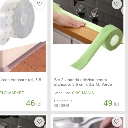
licon etansare usi, 3.8
Set 2 x banda adeziva pentru
etansare, 3.6 cm x 3.2 M, Verde
END MARKET
CHIC MANIA
Vandut de:
46
49
Cod produs
lei
lei
19949