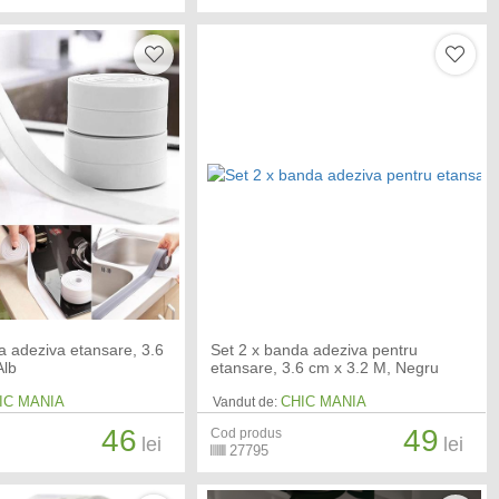
a adeziva etansare, 3.6
Set 2 x banda adeziva pentru
Alb
etansare, 3.6 cm x 3.2 M, Negru
IC MANIA
CHIC MANIA
Vandut de:
46
49
Cod produs
lei
lei
27795