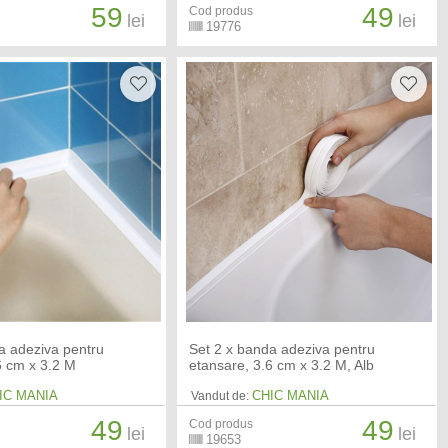
59
49
Cod produs
lei
lei
19776
a adeziva pentru
Set 2 x banda adeziva pentru
6 cm x 3.2 M
etansare, 3.6 cm x 3.2 M, Alb
IC MANIA
CHIC MANIA
Vandut de:
49
49
Cod produs
lei
lei
19653