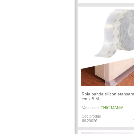
Rola banda silicon etansare
cm x 5 M
CHIC MANIA
Vandut de:
Cod produs
20626