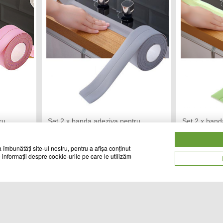
ru
Set 2 x banda adeziva pentru
Set 2 x band
Roz
etansare, 3.6 cm x 3.2 M, Gri
etansare, 3.
TREND MARKET
TR
Vandut de:
Vandut de:
 îmbunătăți site-ul nostru, pentru a afișa conținut
 informații despre cookie-urile pe care le utilizăm
49
49
Cod produs
Cod produs
lei
lei
27082
27121