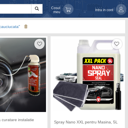
Cosul
Intra in cont
meu
 cauciucata"
curatare instalatie
Spray Nano XXL pentru Masina, 5L