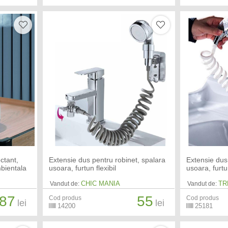
ctant,
Extensie dus pentru robinet, spalara
Extensie dus
mbientala
usoara, furtun flexibil
usoara, furtun
CHIC MANIA
TR
Vandut de:
Vandut de:
87
55
Cod produs
Cod produs
lei
lei
14200
25181