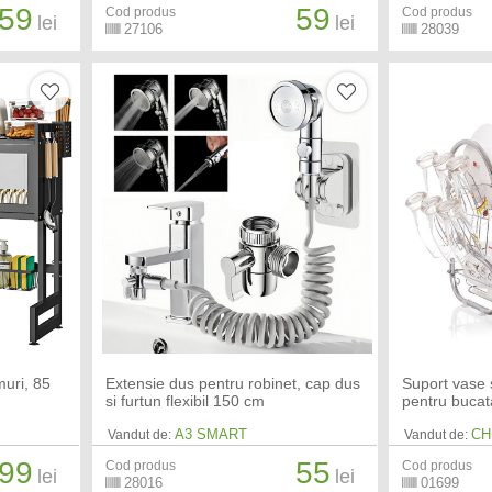
59
59
Cod produs
Cod produs
lei
lei
27106
28039
muri, 85
Extensie dus pentru robinet, cap dus
Suport vase s
si furtun flexibil 150 cm
pentru bucat
A3 SMART
CH
Vandut de:
Vandut de:
99
55
Cod produs
Cod produs
lei
lei
28016
01699