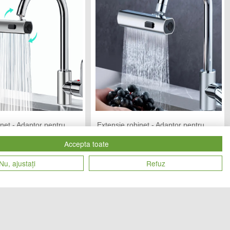
inet - Adaptor pentru
Extensie robinet - Adaptor pentru
veta
baterie chiuveta
Accepta toate
IC MANIA
TREND MARKET
Vandut de:
Nu, ajustați
Refuz
53
53
Cod produs
lei
lei
25291