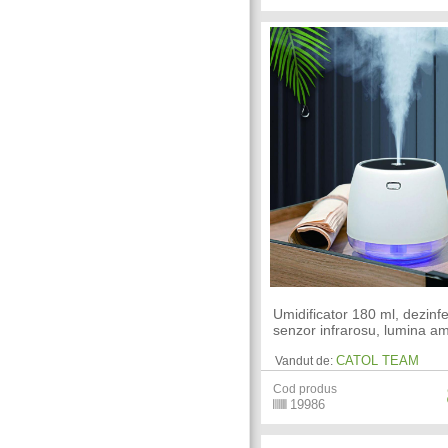
Umidificator 180 ml, dezinfe
senzor infrarosu, lumina a
CATOL TEAM
Vandut de:
Cod produs
19986