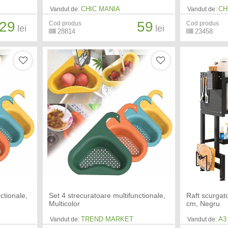
CHIC MANIA
CH
Vandut de:
Vandut de:
29
59
Cod produs
Cod produs
lei
lei
28814
23458
ctionale,
Set 4 strecuratoare multifunctionale,
Raft scurgat
Multicolor
cm, Negru
TREND MARKET
A3
Vandut de:
Vandut de: