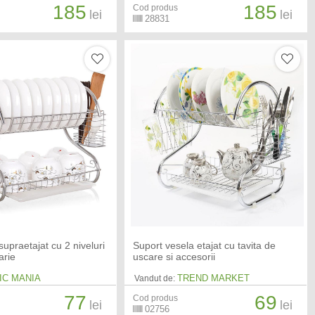
185
185
Cod produs
lei
lei
28831
upraetajat cu 2 niveluri
Suport vesela etajat cu tavita de
arie
uscare si accesorii
IC MANIA
TREND MARKET
Vandut de:
77
69
Cod produs
lei
lei
02756