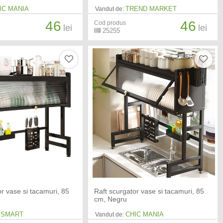
IC MANIA
TREND MARKET
Vandut de:
46
46
Cod produs
lei
lei
25255
or vase si tacamuri, 85
Raft scurgator vase si tacamuri, 85
cm, Negru
 SMART
CHIC MANIA
Vandut de: