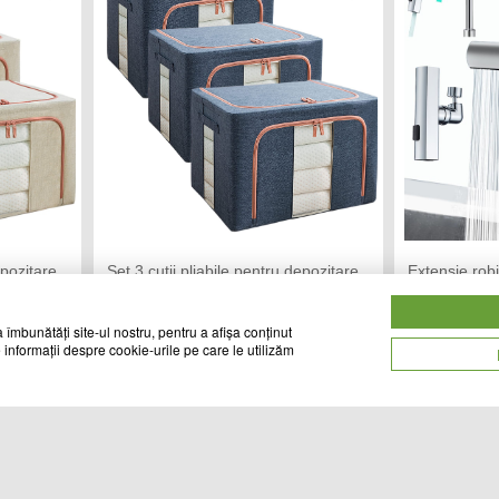
epozitare,
Set 3 cutii pliabile pentru depozitare,
Extensie rob
24L, 66L, 100L, Albastru
baterie chiu
TREND MARKET
CH
Vandut de:
Vandut de:
 îmbunătăți site-ul nostru, pentru a afișa conținut
 informații despre cookie-urile pe care le utilizăm
29
129
Cod produs
Cod produs
lei
lei
28182
24627