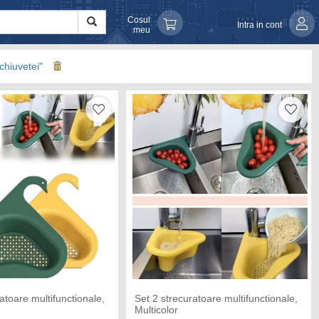
Cosul
Intra in cont
meu
chiuvetei"
atoare multifunctionale,
Set 2 strecuratoare multifunctionale,
Multicolor