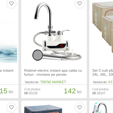
a instant
Robinet electric instant apa calda cu
Set 3 cutii p
furtun - montare pe perete
24L, 66L, 1
TREND MARKET
A3
Vandut de:
Vandut de:
15
142
Cod produs
Cod produs
lei
lei
05129
28107