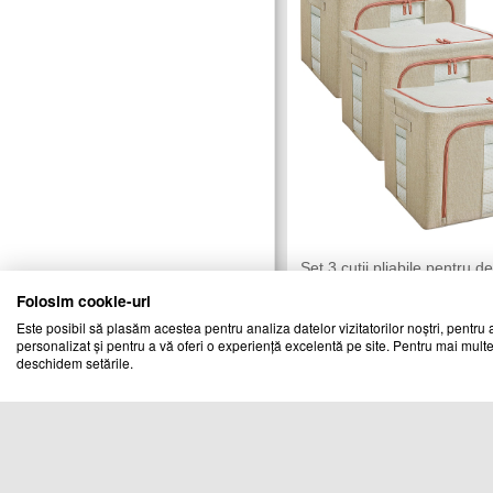
Set 3 cutii pliabile pentru d
24L, 66L, 100L, Crem
Folosim cookie-uri
TREND MARKET
Vandut de:
Este posibil să plasăm acestea pentru analiza datelor vizitatorilor noștri, pentru a
personalizat și pentru a vă oferi o experiență excelentă pe site. Pentru mai multe
1
Cod produs
deschidem setările.
28181