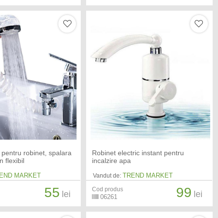
 pentru robinet, spalara
Robinet electric instant pentru
 flexibil
incalzire apa
END MARKET
TREND MARKET
Vandut de:
55
99
Cod produs
lei
lei
06261