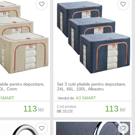
liabile pentru depozitare,
Set 3 cutii pliabile pentru depozitare,
00L, Crem
24L, 66L, 100L, Albastru
 SMART
A3 SMART
Vandut de:
113
113
Cod produs
lei
lei
28108