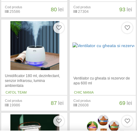
Cod produs
Cod produs
80
lei
93
lei
25586
27304
Umidificator 180 ml, dezinfectant,
Ventilator cu gheata si rezervor de
senzor infrarosu, lumina
apa 600 ml
ambientala
CATOL TEAM
CHIC MANIA
Cod produs
Cod produs
87
lei
69
lei
19986
26608