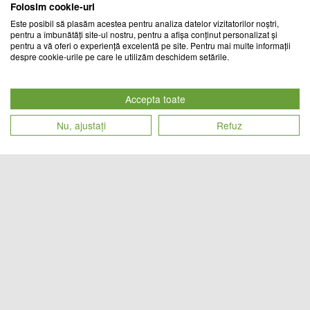
Folosim cookie-uri
Este posibil să plasăm acestea pentru analiza datelor vizitatorilor noștri,
pentru a îmbunătăți site-ul nostru, pentru a afișa conținut personalizat și
pentru a vă oferi o experiență excelentă pe site. Pentru mai multe informații
despre cookie-urile pe care le utilizăm deschidem setările.
Ventilator cu rezervor de apa sau
Difuzor de aromaterapie, 7 culori
gheata, 600 ml
ambientale, capacitate 300 ml
Accepta toate
A3 SMART
CHIC MANIA
Nu, ajustați
Refuz
Cod produs
Cod produs
75
lei
59
lei
28362
11793
Difuzor de aromaterapie, 7 culori
Ventilator Portabil Dublu Cu
ambientale, capacitate 300 ml
Umidificare Prin Pulverizare