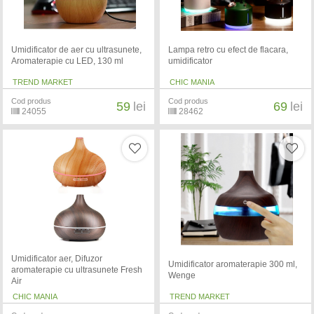
Umidificator de aer cu ultrasunete,
Lampa retro cu efect de flacara,
Aromaterapie cu LED, 130 ml
umidificator
TREND MARKET
CHIC MANIA
Cod produs
Cod produs
59
lei
69
lei
24055
28462
Umidificator aer, Difuzor
Umidificator aromaterapie 300 ml,
aromaterapie cu ultrasunete Fresh
Wenge
Air
CHIC MANIA
TREND MARKET