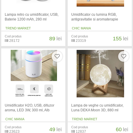
Lampa retro cu umidificator, USB,
Umidificator cu lumina RGB,
Baterie 1200 mAh, 280 ml
antigravitatie si aromaterapie
TREND MARKET
CHIC MANIA
Cod produs
Cod produs
89
lei
155
lei
28172
23319
Umidificator H2O, USB, difuzor
Lampa de veghe cu umidificator,
aroma, LED 3W, 300 ml, Alb
Luna DEKA Moon 3D, 880 ml
CHIC MANIA
TREND MARKET
Cod produs
Cod produs
49
lei
60
lei
23623
12837