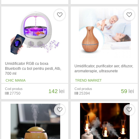
Umidificator RGB cu boxa
Umidificator, purificator aer, difuzor,
Bluetooth cu bol pentru pesti, Alb,
aromaterapie, ultrasunete
700 ml
CHIC MANIA
TREND MARKET
Cod produs
Cod produs
142
lei
59
lei
27750
25394