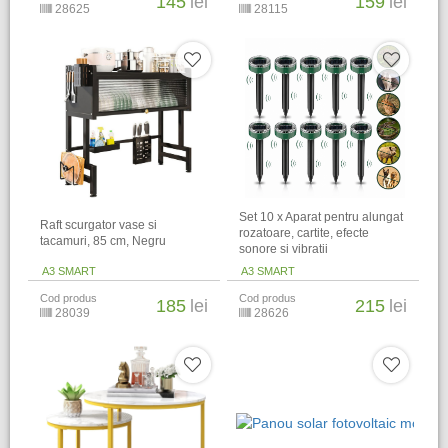
145
lei
159
lei
28625
28115
Set 10 x Aparat pentru alungat
Raft scurgator vase si
rozatoare, cartite, efecte
tacamuri, 85 cm, Negru
sonore si vibratii
A3 SMART
A3 SMART
Cod produs
Cod produs
185
lei
215
lei
28039
28626