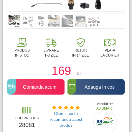
PRODUS
LIVRARE
RETUR
PLATA
IN STOC
1-3 ZILE
IN 14 ZILE
LA CURIER
169
lei
Comanda acum
Adauga in cos
Vandut de:
A3 SMART
Clientii nostri
COD PRODUS
recomanda acest
28081
produs