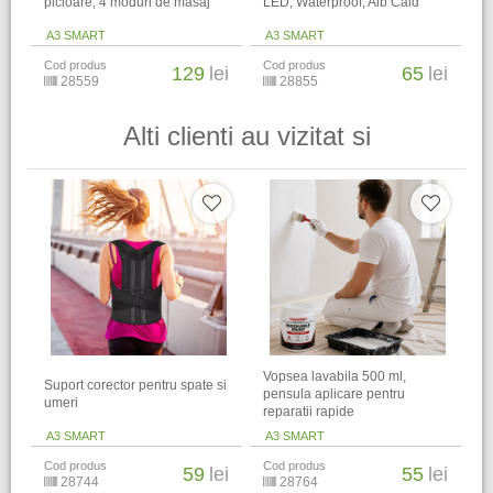
picioare, 4 moduri de masaj
LED, Waterproof, Alb Cald
A3 SMART
A3 SMART
Cod produs
Cod produs
129
lei
65
lei
28559
28855
Alti clienti au vizitat si
Vopsea lavabila 500 ml,
Suport corector pentru spate si
pensula aplicare pentru
umeri
reparatii rapide
A3 SMART
A3 SMART
Cod produs
Cod produs
59
lei
55
lei
28744
28764