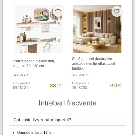
Set 5 panouri decorative
Raft telescopic extensibil,
autoadezive tip riflaj, tapet
reglabil 70-120 cm
lambriu
A3 SMART
A3 SMART
Cod produs
Cod produs
88
lei
79
lei
28121
28703
Intrebari frecvente
Cat costa livrarea/transportul?
Oriunde in tara:
19 lei
.