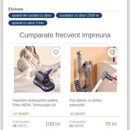
Etichete:
aparat de curatat cu abur
curatator cu abur 2500 w
aparat cu abur 3 bar
Cumparate frecvent impreuna
Aspirator antiacarieni saltele,
Dus igienic cu furtun
Filtru HEPA, Tehnologie UV
extensibil
A3 SMART
A3 SMART
Cod produs
Cod produs
109
lei
75
lei
28072
28459