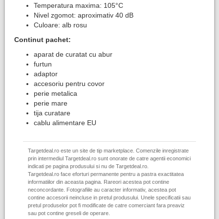
Temperatura maxima: 105°C
Nivel zgomot: aproximativ 40 dB
Culoare: alb rosu
Continut pachet:
aparat de curatat cu abur
furtun
adaptor
accesoriu pentru covor
perie metalica
perie mare
tija curatare
cablu alimentare EU
Targetdeal.ro este un site de tip marketplace. Comenzile inregistrate
prin intermediul Targetdeal.ro sunt onorate de catre agentii economici
indicati pe pagina produsului si nu de Targetdeal.ro.
Targetdeal.ro face eforturi permanente pentru a pastra exactitatea
informatiilor din aceasta pagina. Rareori acestea pot contine
neconcordante. Fotografiile au caracter informativ, acestea pot
contine accesorii neincluse in pretul produsului. Unele specificatii sau
pretul produselor pot fi modificate de catre comerciant fara preaviz
sau pot contine greseli de operare.