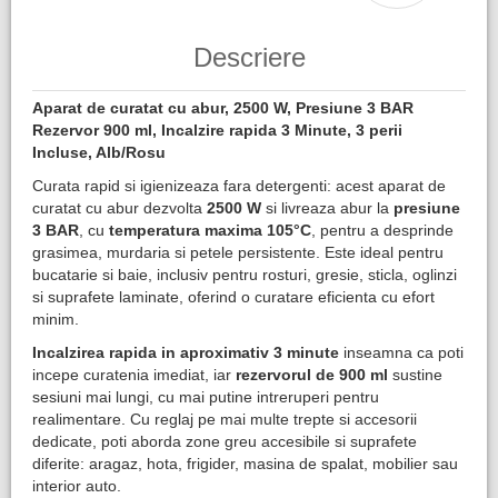
Descriere
Aparat de curatat cu abur, 2500 W, Presiune 3 BAR
Rezervor 900 ml, Incalzire rapida 3 Minute, 3 perii
Incluse, Alb/Rosu
Curata rapid si igienizeaza fara detergenti: acest aparat de
curatat cu abur dezvolta
2500 W
si livreaza abur la
presiune
3 BAR
, cu
temperatura maxima 105°C
, pentru a desprinde
grasimea, murdaria si petele persistente. Este ideal pentru
bucatarie si baie, inclusiv pentru rosturi, gresie, sticla, oglinzi
si suprafete laminate, oferind o curatare eficienta cu efort
minim.
Incalzirea rapida in aproximativ 3 minute
inseamna ca poti
incepe curatenia imediat, iar
rezervorul de 900 ml
sustine
sesiuni mai lungi, cu mai putine intreruperi pentru
realimentare. Cu reglaj pe mai multe trepte si accesorii
dedicate, poti aborda zone greu accesibile si suprafete
diferite: aragaz, hota, frigider, masina de spalat, mobilier sau
interior auto.