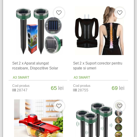
Set 2 x Aparat alungat
Set 2 x Suport corector pentru
rozatoare, Dispozitive Solar
spate si umeri
A3 SMART
A3 SMART
Cod produs
Cod produs
65
lei
69
lei
28747
28755