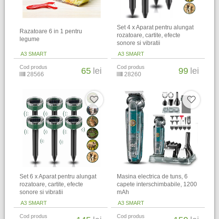
Set 4 x Aparat pentru alungat
Razatoare 6 in 1 pentru
rozatoare, cartite, efecte
legume
sonore si vibratii
A3 SMART
A3 SMART
Cod produs
Cod produs
65
lei
99
lei
28566
28260
Set 6 x Aparat pentru alungat
Masina electrica de tuns, 6
rozatoare, cartite, efecte
capete interschimbabile, 1200
sonore si vibratii
mAh
A3 SMART
A3 SMART
Cod produs
Cod produs