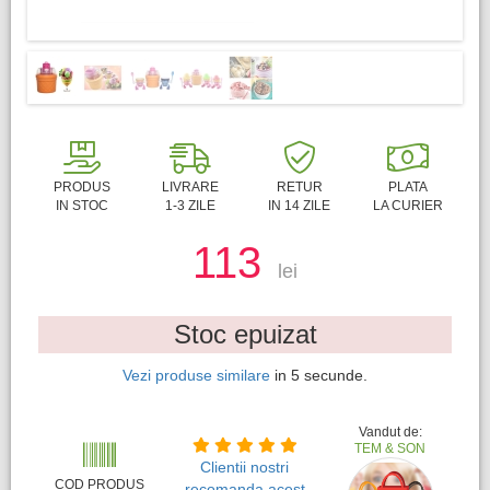
PRODUS
LIVRARE
RETUR
PLATA
IN STOC
1-3 ZILE
IN 14 ZILE
LA CURIER
113
lei
Stoc epuizat
Vezi produse similare
in
5
secunde.
Vandut de:
TEM & SON
Clientii nostri
COD PRODUS
recomanda acest