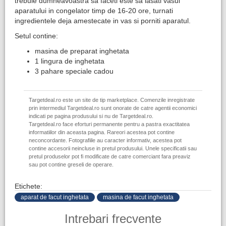
trebuie dumneavoastra sa faceti este sa lasati vasul
aparatului in congelator timp de 16-20 ore, turnati
ingredientele deja amestecate in vas si porniti aparatul.
Setul contine:
masina de preparat inghetata
1 lingura de inghetata
3 pahare speciale cadou
Targetdeal.ro este un site de tip marketplace. Comenzile inregistrate
prin intermediul Targetdeal.ro sunt onorate de catre agentii economici
indicati pe pagina produsului si nu de Targetdeal.ro.
Targetdeal.ro face eforturi permanente pentru a pastra exactitatea
informatiilor din aceasta pagina. Rareori acestea pot contine
neconcordante. Fotografiile au caracter informativ, acestea pot
contine accesorii neincluse in pretul produsului. Unele specificatii sau
pretul produselor pot fi modificate de catre comerciant fara preaviz
sau pot contine greseli de operare.
Etichete:
aparat de facut inghetata
masina de facut inghetata
Intrebari frecvente