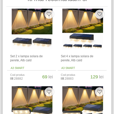
Set 2 x lampa solara de
Set 4 x lampa solara de
perete, Alb cald
perete, Alb cald
A3 SMART
A3 SMART
Cod produs
Cod produs
69
lei
129
lei
28882
28883