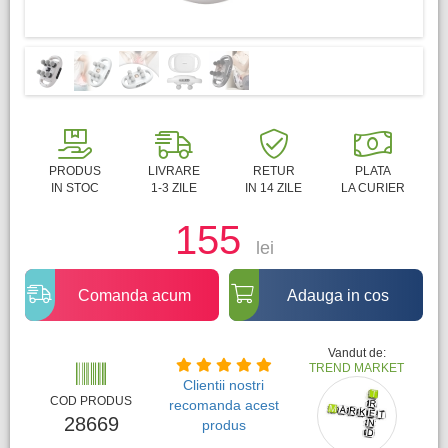
PRODUS
LIVRARE
RETUR
PLATA
IN STOC
1-3 ZILE
IN 14 ZILE
LA CURIER
155
lei
Comanda acum
Adauga in cos
Vandut de:
TREND MARKET
Clientii nostri
COD PRODUS
recomanda acest
28669
produs