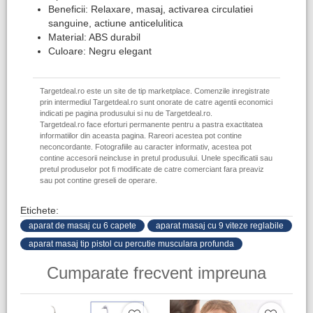
Beneficii: Relaxare, masaj, activarea circulatiei
sanguine, actiune anticelulitica
Material: ABS durabil
Culoare: Negru elegant
Targetdeal.ro este un site de tip marketplace. Comenzile inregistrate
prin intermediul Targetdeal.ro sunt onorate de catre agentii economici
indicati pe pagina produsului si nu de Targetdeal.ro.
Targetdeal.ro face eforturi permanente pentru a pastra exactitatea
informatiilor din aceasta pagina. Rareori acestea pot contine
neconcordante. Fotografiile au caracter informativ, acestea pot
contine accesorii neincluse in pretul produsului. Unele specificatii sau
pretul produselor pot fi modificate de catre comerciant fara preaviz
sau pot contine greseli de operare.
Etichete:
aparat de masaj cu 6 capete
aparat masaj cu 9 viteze reglabile
aparat masaj tip pistol cu percutie musculara profunda
Cumparate frecvent impreuna