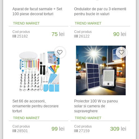
Aparat de facut sarmale + Set
Ondulator de par cu 3 elementi
100 piese decorat torturi
pentru bucle in valuri
TREND MARKET
TREND MARKET
Cod produs
Cod produs
75
lei
90
lei
25182
26122
Set 66 de accesorii,
Proiector 100 W cu panou
ornamente pentru decorare
solar si camera de
torturi
supraveghere
TREND MARKET
TREND MARKET
Cod produs
Cod produs
99
lei
309
lei
28501
27159