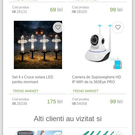
Cod produs
Cod produs
69
lei
99
lei
26131
28320
Set 4 x Cruce solara LED
Camera de Supraveghere HD
pentru mormant
IP WiFi de la 360Eye PRO
TREND MARKET
TREND MARKET
Cod produs
Cod produs
175
lei
99
lei
28338
04058
Alti clienti au vizitat si