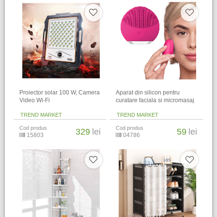
Proiector solar 100 W, Camera
Aparat din silicon pentru
Video Wi-Fi
curatare faciala si micromasaj
TREND MARKET
TREND MARKET
Cod produs
Cod produs
329
lei
59
lei
15803
04786