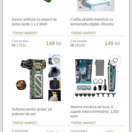
Gazon artificial cu aspect de
Cadita pliabila bebelusi cu
iarba verde 1 x 2 Metri
termometru digital, Albastru
TREND MARKET
TREND MARKET
Cod produs
Cod produs
149
lei
149
lei
17631
28185
Masina electrica de tuns, 6
Suflanta pentru gratar, jet
capete interschimbabile, 1200
puternic de aer
mAh
TREND MARKET
TREND MARKET
Cod produs
Cod produs