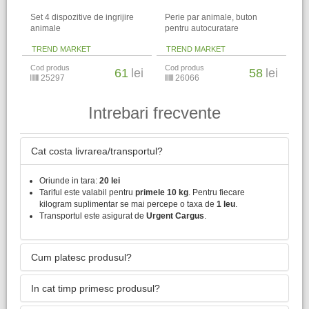
Set 4 dispozitive de ingrijire
Perie par animale, buton
animale
pentru autocuratare
TREND MARKET
TREND MARKET
Cod produs
Cod produs
61
lei
58
lei
25297
26066
Intrebari frecvente
Cat costa livrarea/transportul?
Oriunde in tara:
20 lei
Tariful este valabil pentru
primele 10 kg
. Pentru fiecare
kilogram suplimentar se mai percepe o taxa de
1 leu
.
Transportul este asigurat de
Urgent Cargus
.
Cum platesc produsul?
In cat timp primesc produsul?