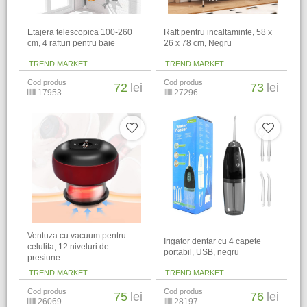
Etajera telescopica 100-260
Raft pentru incaltaminte, 58 x
cm, 4 rafturi pentru baie
26 x 78 cm, Negru
TREND MARKET
TREND MARKET
Cod produs
Cod produs
72
lei
73
lei
17953
27296
Ventuza cu vacuum pentru
Irigator dentar cu 4 capete
celulita, 12 niveluri de
portabil, USB, negru
presiune
TREND MARKET
TREND MARKET
Cod produs
Cod produs
75
lei
76
lei
26069
28197