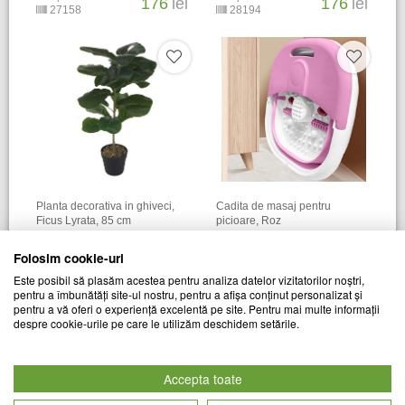
176
lei
176
lei
27158
28194
Planta decorativa in ghiveci,
Cadita de masaj pentru
Ficus Lyrata, 85 cm
picioare, Roz
TREND MARKET
TREND MARKET
Folosim cookie-uri
Cod produs
Cod produs
165
lei
196
lei
Este posibil să plasăm acestea pentru analiza datelor vizitatorilor noștri,
28326
27446
pentru a îmbunătăți site-ul nostru, pentru a afișa conținut personalizat și
pentru a vă oferi o experiență excelentă pe site. Pentru mai multe informații
despre cookie-urile pe care le utilizăm deschidem setările.
Accepta toate