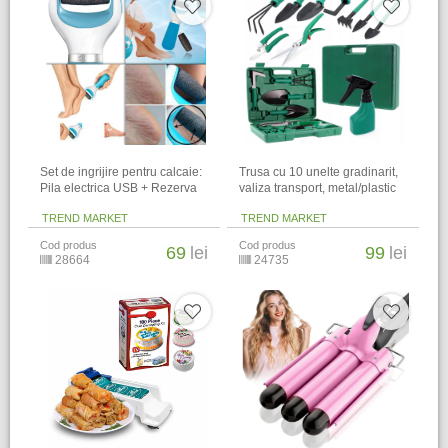
Set de ingrijire pentru calcaie:
Trusa cu 10 unelte gradinarit,
Pila electrica USB + Rezerva
valiza transport, metal/plastic
TREND MARKET
TREND MARKET
Cod produs
Cod produs
69
lei
99
lei
28664
24735