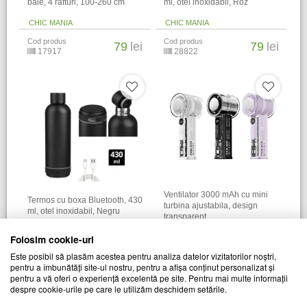
baie, 4 rafturi, 100-260 cm
ml, otel inoxidabil, Roz
CHIC MANIA
CHIC MANIA
Cod produs
Cod produs
79
lei
79
lei
17917
28822
Ventilator 3000 mAh cu mini
Termos cu boxa Bluetooth, 430
turbina ajustabila, design
ml, otel inoxidabil, Negru
transparent
CHIC MANIA
CHIC MANIA
Folosim cookie-uri
Cod produs
Cod produs
79
lei
77
lei
Este posibil să plasăm acestea pentru analiza datelor vizitatorilor noștri,
28821
28432
pentru a îmbunătăți site-ul nostru, pentru a afișa conținut personalizat și
pentru a vă oferi o experiență excelentă pe site. Pentru mai multe informații
despre cookie-urile pe care le utilizăm deschidem setările.