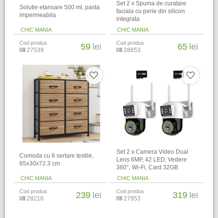
Set 2 x Spuma de curatare
Solutie etansare 500 ml, pasta
faciala cu perie din silicon
impermeabila
integrata
CHIC MANIA
CHIC MANIA
Cod produs
Cod produs
59
lei
65
lei
27539
28853
Set 2 x Camera Video Dual
Comoda cu 8 sertare textile,
Lens 6MP, 42 LED, Vedere
65x30x72.3 cm
360°, Wi-Fi, Card 32GB
CHIC MANIA
CHIC MANIA
Cod produs
Cod produs
239
lei
319
lei
28216
27953