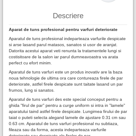
Descriere
Aparat de tuns profesional pentru varfuri deteriorate
Aparatul de tuns profesional indeparteaza varfurile despicate
si arse lasand parul matasos, sanatos si usor de aranjat.
Datorita acestui aparat veti renunta la tratamentele lungi si
costisitoare de la salon iar parul dumneavoastra va arata
perfect cu efort minim.
Aparatul de tuns varfuri este un produs inovativ are la baza
noua tehnologie de ultima ora care contureaza firele de par
deteriorate, astfel firele despicate sunt taitate lasand un par
frumos, lung si sanatos.
Aparatul de tuns varfuri des este special conceput pentru a
ghida "firul de par" pentru a curge uniform si intra in "lamele"
aparatului taind astfel firele despicate. Lungimea firului de par
taiat o puteti selecta alegand lamele de ajustare 0.31 cm sau
0.63 cm. Aparatul de tuns varfuri profesional nu subtiaza,
fileaza sau da forma, acesta indeparteaza varfurile
deteriorate sau despicate ale firelor de par.