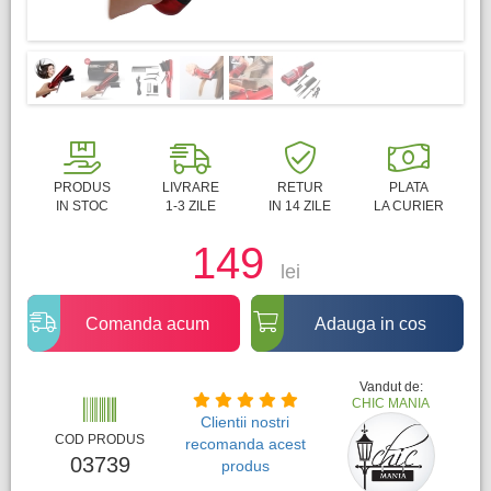
PRODUS
LIVRARE
RETUR
PLATA
IN STOC
1-3 ZILE
IN 14 ZILE
LA CURIER
149
lei
Comanda acum
Adauga in cos
Vandut de:
CHIC MANIA
Clientii nostri
COD PRODUS
recomanda acest
03739
produs