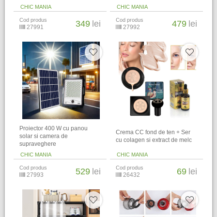
CHIC MANIA
CHIC MANIA
Cod produs
Cod produs
349
lei
479
lei
27991
27992
Proiector 400 W cu panou
Crema CC fond de ten + Ser
solar si camera de
cu colagen si extract de melc
supraveghere
CHIC MANIA
CHIC MANIA
Cod produs
Cod produs
529
lei
69
lei
27993
26432