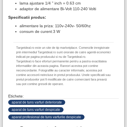
lama ajustare 1/4 " inch = 0.63 cm
adaptor de alimentare Bi-Volt 110-240 Volti
Specificatii produs:
alimentare la priza: 110v-240v- 50/60hz
consum de curent:3 W
Targetdeal.ro este un site de tip marketplace. Comenzile inregistrate
prin intermediul Targetdeal.ro sunt onorate de catre agentii economici
indicati pe pagina produsului si nu de Targetdeal.ro.
Targetdeal.ro face eforturi permanente pentru a pastra exactitatea
informatiilor din aceasta pagina. Rareori acestea pot contine
neconcordante. Fotografiile au caracter informativ, acestea pot
contine accesorii neincluse in pretul produsului. Unele specificatii sau
pretul produselor pot fi modificate de catre comerciant fara preaviz
sau pot contine greseli de operare.
Etichete:
aparat de tuns varfuri deteriorate
aparat de tuns varfuri despicate
aparat profesional de tuns varfurile despicate