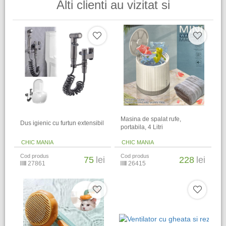
Alti clienti au vizitat si
Masina de spalat rufe,
Dus igienic cu furtun extensibil
portabila, 4 Litri
CHIC MANIA
CHIC MANIA
Cod produs
Cod produs
75
lei
228
lei
27861
26415