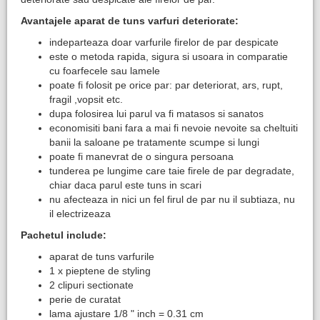
Avantajele aparat de tuns varfuri deteriorate:
indeparteaza doar varfurile firelor de par despicate
este o metoda rapida, sigura si usoara in comparatie
cu foarfecele sau lamele
poate fi folosit pe orice par: par deteriorat, ars, rupt,
fragil ,vopsit etc.
dupa folosirea lui parul va fi matasos si sanatos
economisiti bani fara a mai fi nevoie nevoite sa cheltuiti
banii la saloane pe tratamente scumpe si lungi
poate fi manevrat de o singura persoana
tunderea pe lungime care taie firele de par degradate,
chiar daca parul este tuns in scari
nu afecteaza in nici un fel firul de par nu il subtiaza, nu
il electrizeaza
Pachetul include:
aparat de tuns varfurile
1 x pieptene de styling
2 clipuri sectionate
perie de curatat
lama ajustare 1/8 " inch = 0.31 cm