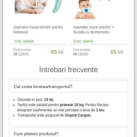
Aspirator nazal electric pentru
Aspirator nazal electric +
bebelusi
Suzeta cu termometru
CHIC MANIA
CHIC MANIA
Cod produs
Cod produs
65
lei
65
lei
12805
16940
Intrebari frecvente
Cat costa livrarea/transportul?
Oriunde in tara:
19 lei
.
Tariful este valabil pentru
primele 10 kg
. Pentru fiecare
kilogram suplimentar se mai percepe o taxa de
1 leu
.
Transportul este asigurat de
Urgent Cargus
.
Cum platesc produsul?