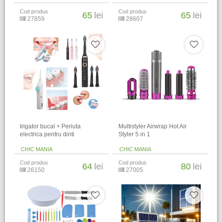
Cod produs
Cod produs
65
lei
65
lei
27859
28607
Irigator bucal + Periuta
Multistyler Airwrap Hot Air
electrica pentru dinti
Styler 5 in 1
CHIC MANIA
CHIC MANIA
Cod produs
Cod produs
64
lei
80
lei
26150
27005