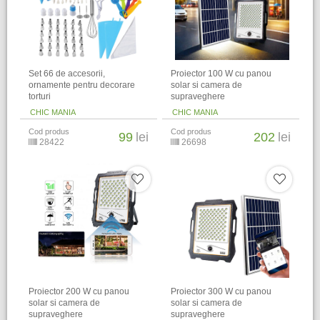
Set 66 de accesorii,
Proiector 100 W cu panou
ornamente pentru decorare
solar si camera de
torturi
supraveghere
CHIC MANIA
CHIC MANIA
Cod produs
Cod produs
99
lei
202
lei
28422
26698
Proiector 200 W cu panou
Proiector 300 W cu panou
solar si camera de
solar si camera de
supraveghere
supraveghere