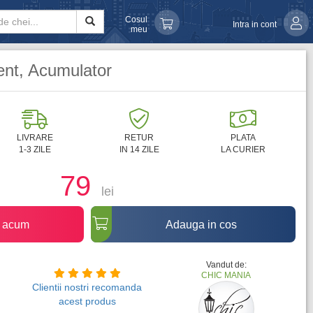
Cosul
Intra in cont
meu
gent, Acumulator
LIVRARE
RETUR
PLATA
1-3 ZILE
IN 14 ZILE
LA CURIER
79
lei
 acum
Adauga in cos
Vandut de:
CHIC MANIA
Clientii nostri recomanda
acest produs