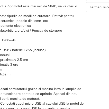
dus Zgomotul este mai mic de 50dB, va va oferi o
Termeni si c
toate tipurile de medii de curatare. Potrivit pentru
 ceramice, podele din lemn, etc.
ponenta electronica
absorbtie a prafului / Functia de stergere
i: 1200mAh
e USB / baterie 1xAA (inclusa)
 manual
proximativ 2,5 ore
imativ 3 ore
m
30x62 mm
sati comutatorul gazda si masina intra in lampile de
e functionare pentru a se aprinde. Apasati din nou
 opriti masina de maturat.
Conectati capul micro USB al cablului USB la portul de
ui si conectati capul USB la convertizor pentru