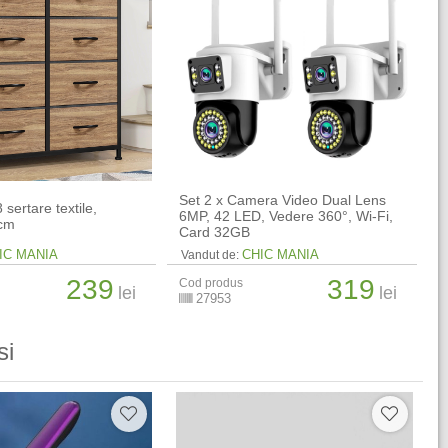
Set 2 x Camera Video Dual Lens
sertare textile,
6MP, 42 LED, Vedere 360°, Wi-Fi,
 cm
Card 32GB
IC MANIA
CHIC MANIA
Vandut de:
239
319
Cod produs
lei
lei
27953
si