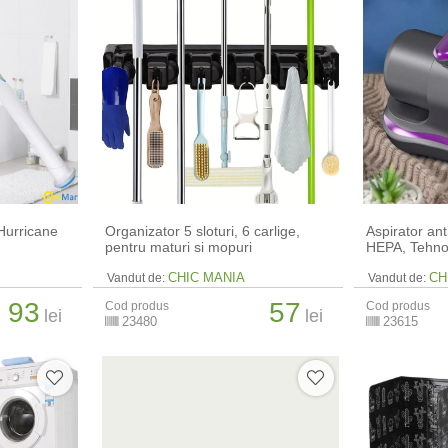
 Hurricane
Organizator 5 sloturi, 6 carlige,
Aspirator anti
pentru maturi si mopuri
HEPA, Tehno
CHIC MANIA
CH
Vandut de:
Vandut de:
93
57
Cod produs
Cod produs
lei
lei
23480
23615