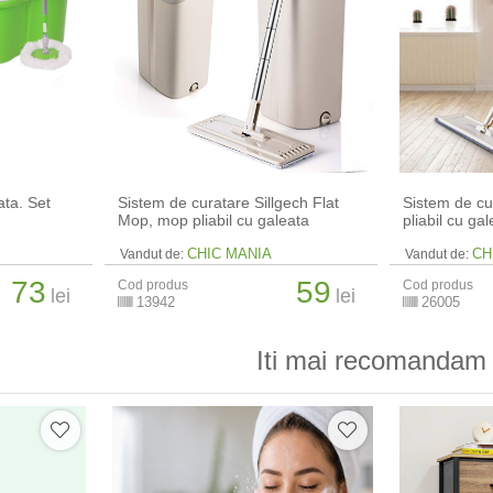
ata. Set
Sistem de curatare Sillgech Flat
Sistem de cu
Mop, mop pliabil cu galeata
pliabil cu ga
CHIC MANIA
CH
Vandut de:
Vandut de:
73
59
Cod produs
Cod produs
lei
lei
13942
26005
Iti mai recomandam 