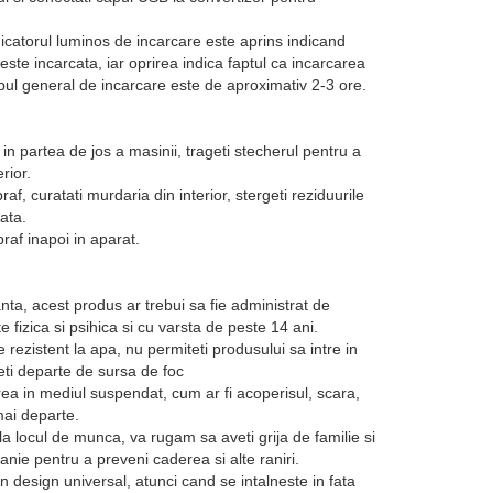
ndicatorul luminos de incarcare este aprins indicand
este incarcata, iar oprirea indica faptul ca incarcarea
pul general de incarcare este de aproximativ 2-3 ore.
 in partea de jos a masinii, trageti stecherul pentru a
rior.
raf, curatati murdaria din interior, stergeti reziduurile
ata.
praf inapoi in aparat.
nta, acest produs ar trebui sa fie administrat de
 fizica si psihica si cu varsta de peste 14 ani.
rezistent la apa, nu permiteti produsului sa intre in
neti departe de sursa de foc
area in mediul suspendat, cum ar fi acoperisul, scara,
mai departe.
a locul de munca, va rugam sa aveti grija de familie si
ie pentru a preveni caderea si alte raniri.
n design universal, atunci cand se intalneste in fata