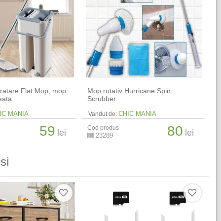
ratare Flat Mop, mop
Mop rotativ Hurricane Spin
leata
Scrubber
IC MANIA
CHIC MANIA
Vandut de:
59
80
Cod produs
lei
lei
23289
si