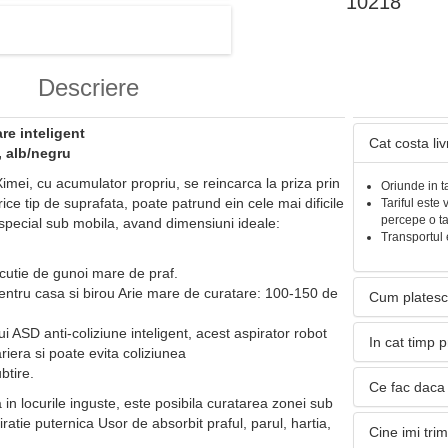
10218
Descriere
re inteligent
Cat costa li
, alb/negru
Ximei, cu acumulator propriu, se reincarca la priza prin
Oriunde in t
ce tip de suprafata, poate patrund ein cele mai dificile
Tariful este 
percepe o t
n special sub mobila, avand dimensiuni ideale:
Transportul 
 cutie de gunoi mare de praf.
entru casa si birou Arie mare de curatare: 100-150 de
Cum platesc
i ASD anti-coliziune inteligent, acest aspirator robot
In cat timp 
iera si poate evita coliziunea
btire.
Ce fac daca 
 in locurile inguste, este posibila curatarea zonei sub
ratie puternica Usor de absorbit praful, parul, hartia,
Cine imi tri