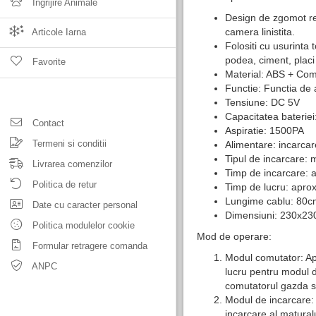
Ingrijire Animale
Design de zgomot re
camera linistita.
Articole Iarna
Folositi cu usurinta 
podea, ciment, placi
Favorite
Material: ABS + Com
Functie: Functia de 
Tensiune: DC 5V
Capacitatea baterie
Contact
Aspiratie: 1500PA
Termeni si conditii
Alimentare: incarcar
Tipul de incarcare:
Livrarea comenzilor
Timp de incarcare: a
Politica de retur
Timp de lucru: aprox
Lungime cablu: 80c
Date cu caracter personal
Dimensiuni: 230x2
Politica modulelor cookie
Mod de operare:
Formular retragere comanda
Modul comutator: Apa
ANPC
lucru pentru modul d
comutatorul gazda si
Modul de incarcare: 
incarcare al matural