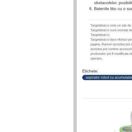
obstacolelor, posibil
Bateriile litiu cu o 
Targetdeal.ro este un site de
Targetdeal.ro sunt onorate de
Targetdeal.ro.
Targetdeal.ro face eforturi p
pagina. Rareori acestea pot c
acestea pot contine accesorii 
produselor pot fi modificate 
operare.
Etichete:
aspirator robot cu acumulato