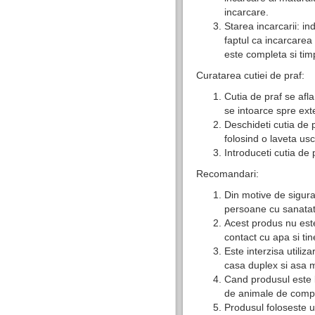
incarcare.
Starea incarcarii: i
faptul ca incarcarea 
este completa si tim
Curatarea cutiei de praf:
Cutia de praf se afla
se intoarce spre exte
Deschideti cutia de p
folosind o laveta usc
Introduceti cutia de 
Recomandari:
Din motive de sigura
persoane cu sanatate
Acest produs nu este 
contact cu apa si ti
Este interzisa utiliz
casa duplex si asa 
Cand produsul este l
de animale de compan
Produsul foloseste u