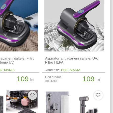
acarieni saltele, Filtru
Aspirator antiacarieni saltele, UV,
logie UV
Filtru HEPA
IC MANIA
CHIC MANIA
Vandut de:
109
109
Cod produs
lei
lei
26996