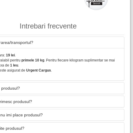
Intrebari frecvente
vrarea/transportul?
ara:
19 lei
.
valabil pentru
primele 10 kg
. Pentru fiecare kilogram suplimentar se mai
axa de
1 leu
.
este asigurat de
Urgent Cargus
.
 produsul?
primesc produsul?
nu imi place produsul?
mite produsul?