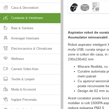
Casa & Decoratiuni
Curatenie & Intretinere
Baie & Sanitare
Aspirator robot de curata
Acumulator reincarcabil 
Amenajari Interioare
Robot aspirator inteligent 
Electrocasnice & Climatizare
mufa USB, curata singur ori
zone si colturi din casa, i
Wellness
230x230x62 mm
Miscare flexibila, cu
Camere Video Auto
Curatire automata p
metri patrati
Textile & Lenjerii
Cu ajutorul senzorulu
poate recunoaste bar
Moda & Accesorii
Design de 62 mm su
Acest curatator poate lucra
Ingrijire Personala
mobilier si colt 1500PA aspi
reduce poluarea PM2.5