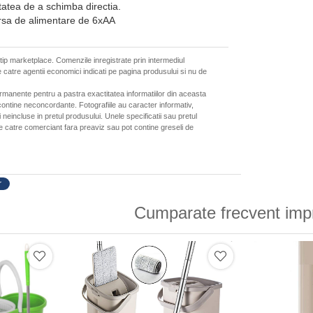
itatea de a schimba directia.
sursa de alimentare de 6xAA
 tip marketplace. Comenzile inregistrate prin intermediul
 catre agentii economici indicati pe pagina produsului si nu de
ermanente pentru a pastra exactitatea informatiilor din aceasta
ontine neconcordante. Fotografiile au caracter informativ,
neincluse in pretul produsului. Unele specificatii sau pretul
de catre comerciant fara preaviz sau pot contine greseli de
r
Cumparate frecvent imp