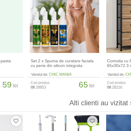
 pasta
Set 2 x Spuma de curatare faciala
Comoda cu 8 
cu perie din silicon integrata
65x30x72.3
CHIC MANIA
CH
Vandut de:
Vandut de:
59
65
Cod produs
Cod produs
lei
lei
28853
28216
Alti clienti au vizitat 