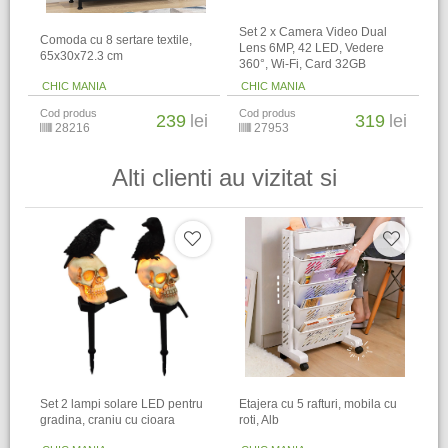
Set 2 x Camera Video Dual
Comoda cu 8 sertare textile,
Lens 6MP, 42 LED, Vedere
65x30x72.3 cm
360°, Wi-Fi, Card 32GB
CHIC MANIA
CHIC MANIA
Cod produs
Cod produs
239
lei
319
lei
28216
27953
Alti clienti au vizitat si
Set 2 lampi solare LED pentru
Etajera cu 5 rafturi, mobila cu
gradina, craniu cu cioara
roti, Alb