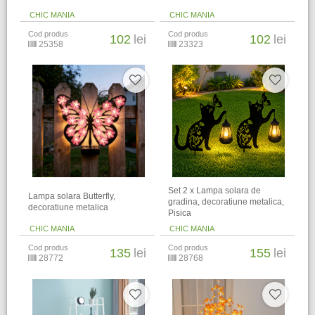
CHIC MANIA
CHIC MANIA
Cod produs
Cod produs
102
lei
102
lei
25358
23323
Set 2 x Lampa solara de
Lampa solara Butterfly,
gradina, decoratiune metalica,
decoratiune metalica
Pisica
CHIC MANIA
CHIC MANIA
Cod produs
Cod produs
135
lei
155
lei
28772
28768