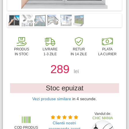
PRODUS
LIVRARE
RETUR
PLATA
IN STOC
1-3 ZILE
IN 14 ZILE
LA CURIER
289
lei
Stoc epuizat
Vezi produse similare
in
3
secunde.
Vandut de:
CHIC MANIA
Clientii nostri
COD PRODUS
recomanda acest