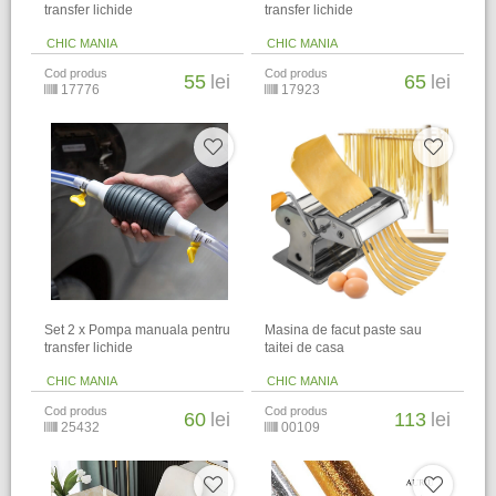
transfer lichide
transfer lichide
CHIC MANIA
CHIC MANIA
Cod produs
Cod produs
55
lei
65
lei
17776
17923
Set 2 x Pompa manuala pentru
Masina de facut paste sau
transfer lichide
taitei de casa
CHIC MANIA
CHIC MANIA
Cod produs
Cod produs
60
lei
113
lei
25432
00109