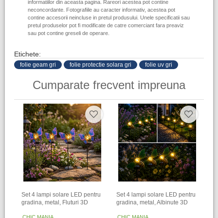
informatiilor din aceasta pagina. Rareori acestea pot contine
neconcordante. Fotografiile au caracter informativ, acestea pot
contine accesorii neincluse in pretul produsului. Unele specificatii sau
pretul produselor pot fi modificate de catre comerciant fara preaviz
sau pot contine greseli de operare.
Etichete:
folie geam gri
folie protectie solara gri
folie uv gri
Cumparate frecvent impreuna
Set 4 lampi solare LED pentru
Set 4 lampi solare LED pentru
gradina, metal, Fluturi 3D
gradina, metal, Albinute 3D
CHIC MANIA
CHIC MANIA