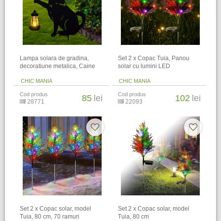
Lampa solara de gradina,
Set 2 x Copac Tuia, Panou
decoratiune metalica, Caine
solar cu lumini LED
CHIC MANIA
CHIC MANIA
Cod produs
Cod produs
85
lei
102
lei
28771
22093
Set 2 x Copac solar, model
Set 2 x Copac solar, model
Tuia, 80 cm, 70 ramuri
Tuia, 80 cm