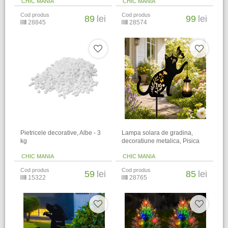
CHIC MANIA
CHIC MANIA
Cod produs
Cod produs
89
lei
99
lei
28845
28574
Pietricele decorative, Albe - 3
Lampa solara de gradina,
kg
decoratiune metalica, Pisica
CHIC MANIA
CHIC MANIA
Cod produs
Cod produs
59
lei
85
lei
15322
28765