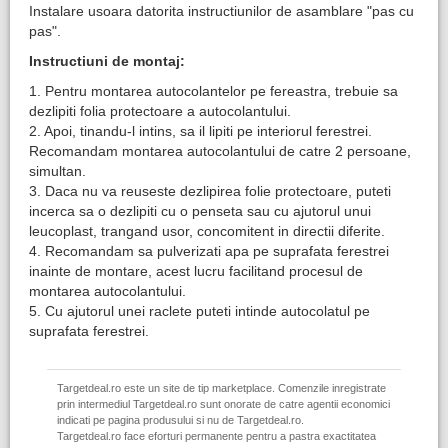
Instalare usoara datorita instructiunilor de asamblare "pas cu
pas".
Instructiuni de montaj:
1. Pentru montarea autocolantelor pe fereastra, trebuie sa
dezlipiti folia protectoare a autocolantului.
2. Apoi, tinandu-l intins, sa il lipiti pe interiorul ferestrei.
Recomandam montarea autocolantului de catre 2 persoane,
simultan.
3. Daca nu va reuseste dezlipirea folie protectoare, puteti
incerca sa o dezlipiti cu o penseta sau cu ajutorul unui
leucoplast, trangand usor, concomitent in directii diferite.
4. Recomandam sa pulverizati apa pe suprafata ferestrei
inainte de montare, acest lucru facilitand procesul de
montarea autocolantului.
5. Cu ajutorul unei raclete puteti intinde autocolatul pe
suprafata ferestrei.
Targetdeal.ro este un site de tip marketplace. Comenzile inregistrate
prin intermediul Targetdeal.ro sunt onorate de catre agentii economici
indicati pe pagina produsului si nu de Targetdeal.ro.
Targetdeal.ro face eforturi permanente pentru a pastra exactitatea