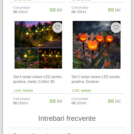
Cod produs
Cod produs
69
lei
69
lei
28842
28844
Set 4 lampi solare LED pentru
Set 2 lampi solare LED pentru
gradina, metal, Colibri 3D
gradina, Dovleac
CHIC MANIA
CHIC MANIA
Cod produs
Cod produs
69
lei
89
lei
28843
28846
Intrebari frecvente