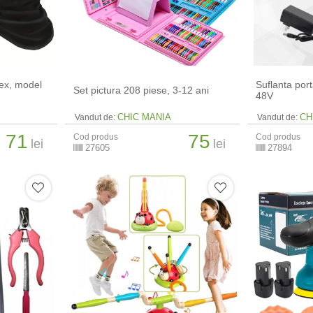
sex, model
Suflanta por
Set pictura 208 piese, 3-12 ani
48V
CHIC MANIA
CH
Vandut de:
Vandut de:
71
75
Cod produs
Cod produs
lei
lei
27605
27894