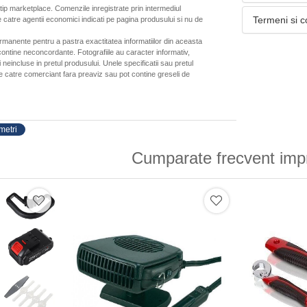
 tip marketplace. Comenzile inregistrate prin intermediul
Termeni si c
 catre agentii economici indicati pe pagina produsului si nu de
ermanente pentru a pastra exactitatea informatiilor din aceasta
ontine neconcordante. Fotografiile au caracter informativ,
neincluse in pretul produsului. Unele specificatii sau pretul
de catre comerciant fara preaviz sau pot contine greseli de
metri
Cumparate frecvent imp