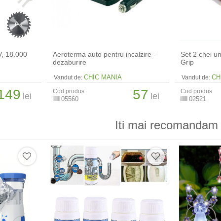
V, 18.000
Aeroterma auto pentru incalzire -
Set 2 chei u
dezaburire
Grip
CHIC MANIA
CH
Vandut de:
Vandut de:
149
57
Cod produs
Cod produs
lei
lei
05560
02521
Iti mai recomandam 