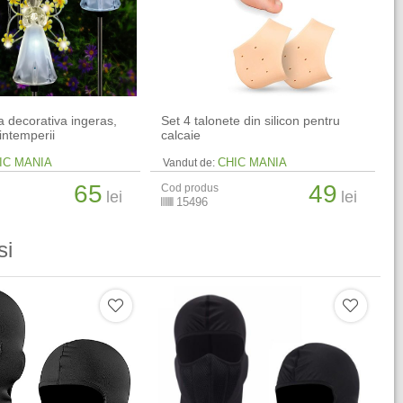
 decorativa ingeras,
Set 4 talonete din silicon pentru
 intemperii
calcaie
IC MANIA
CHIC MANIA
Vandut de:
65
49
Cod produs
lei
lei
15496
si