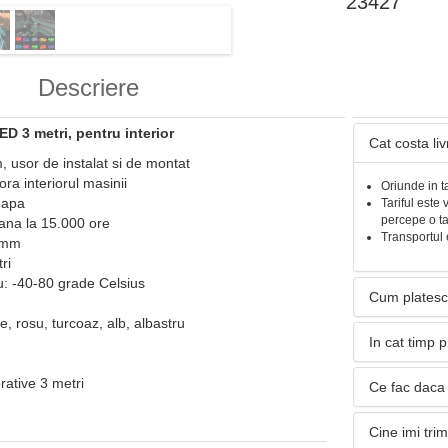
23427
Descriere
D 3 metri, pentru interior
Cat costa li
, usor de instalat si de montat
ra interiorul masinii
Oriunde in t
a apa
Tariful este 
percepe o t
pana la 15.000 ore
Transportul 
3 mm
ri
u: -40-80 grade Celsius
Cum platesc
e, rosu, turcoaz, alb, albastru
In cat timp 
rative 3 metri
Ce fac daca 
Cine imi tri