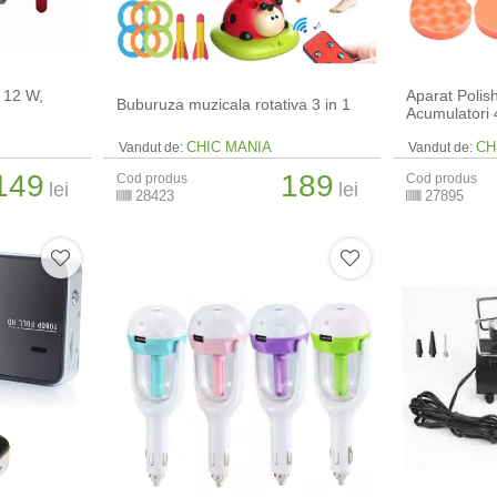
 12 W,
Aparat Polis
Buburuza muzicala rotativa 3 in 1
Acumulatori 
CHIC MANIA
CH
Vandut de:
Vandut de:
149
189
Cod produs
Cod produs
lei
lei
28423
27895