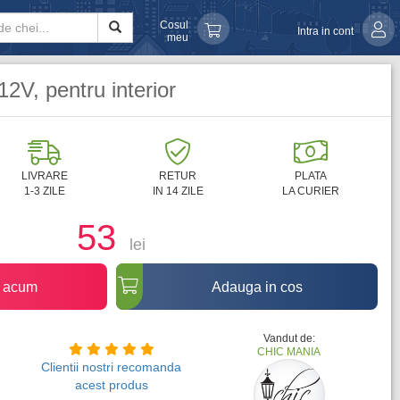
Cosul
Intra in cont
meu
2V, pentru interior
LIVRARE
RETUR
PLATA
1-3 ZILE
IN 14 ZILE
LA CURIER
53
lei
 acum
Adauga in cos
Vandut de:
CHIC MANIA
Clientii nostri recomanda
acest produs