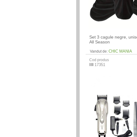
Set 3 cagule negre, uni
All Season
CHIC MANIA
Vandut de:
Cod produs
17351