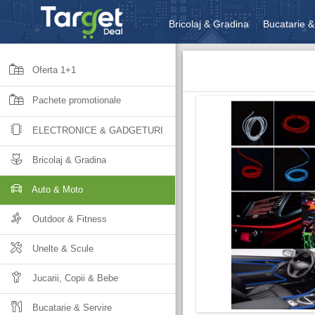
Bricolaj & Gradina
Bucatarie &
Unelte & Scule
Jucarii, Copii 
Oferta 1+1
Pachete promotionale
ELECTRONICE & GADGETURI
Bricolaj & Gradina
Auto & Moto
Outdoor & Fitness
Unelte & Scule
Jucarii, Copii & Bebe
Bucatarie & Servire