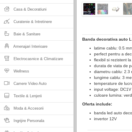
Casa & Decoratiuni
Curatenie & Intretinere
Baie & Sanitare
Banda decorativa auto LE
Amenajari Interioare
latime cablu: 0.5 mm
perfect pentru a deco
Electrocasnice & Climatizare
flexibil si rezistent l
durata de viata de 
Wellness
diametru cablu: 2.
lungime cablu: 3 met
temperature de lucr
Camere Video Auto
input voltage: DC1V
culoare lumina: verd
Textile & Lenjerii
Oferta include:
Moda & Accesorii
banda led auto deco
invertor 12V
Ingrijire Personala