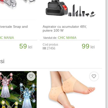
niversale Snap and
Aspirator cu acumulator 48V,
putere 100 W
IC MANIA
CHIC MANIA
Vandut de:
59
99
Cod produs
lei
lei
27456
si