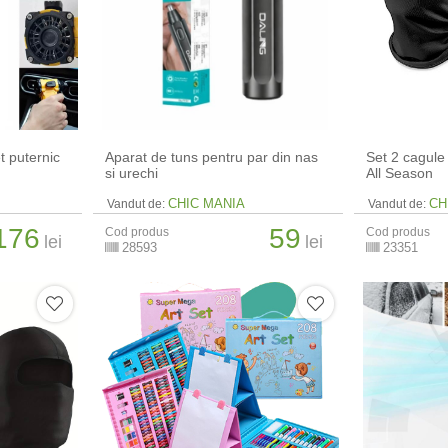
et puternic
Aparat de tuns pentru par din nas
Set 2 cagule
si urechi
All Season
CHIC MANIA
CH
Vandut de:
Vandut de:
176
59
Cod produs
Cod produs
lei
lei
28593
23351