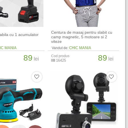
Centura de masaj pentru slabit cu
tabila cu 1 acumulator
camp magnetic, 5 motoare si 2
viteze
IC MANIA
CHIC MANIA
Vandut de:
89
89
Cod produs
lei
lei
16425