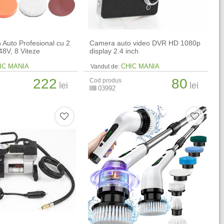
h Auto Profesional cu 2
Camera auto video DVR HD 1080p
48V, 8 Viteze
display 2.4 inch
IC MANIA
CHIC MANIA
Vandut de:
222
80
Cod produs
lei
lei
03992