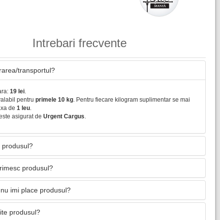
Intrebari frecvente
vrarea/transportul?
ara:
19 lei
.
valabil pentru
primele 10 kg
. Pentru fiecare kilogram suplimentar se mai
axa de
1 leu
.
este asigurat de
Urgent Cargus
.
 produsul?
primesc produsul?
nu imi place produsul?
mite produsul?