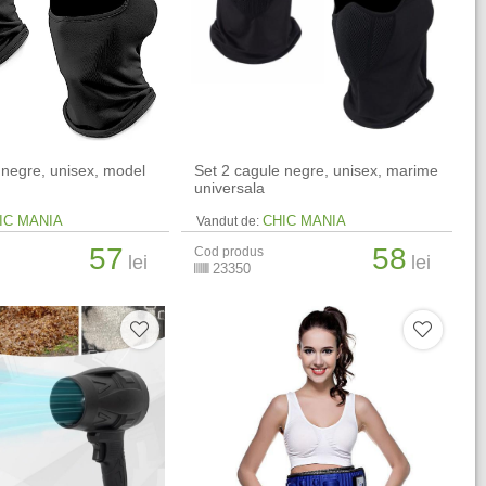
 negre, unisex, model
Set 2 cagule negre, unisex, marime
universala
IC MANIA
CHIC MANIA
Vandut de:
57
58
Cod produs
lei
lei
23350