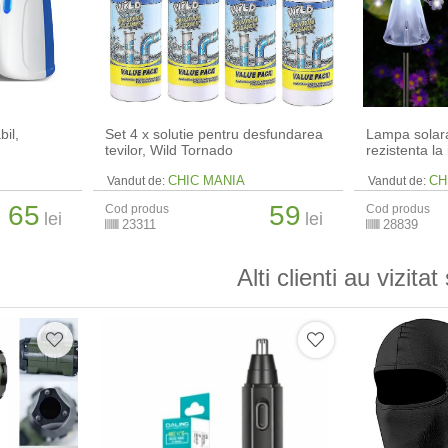
bil,
Set 4 x solutie pentru desfundarea
Lampa solara
tevilor, Wild Tornado
rezistenta la
CHIC MANIA
CH
Vandut de:
Vandut de:
65
59
Cod produs
Cod produs
lei
lei
23311
28839
Alti clienti au vizitat 