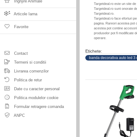
Ingrijire Animale
Targetdeal.ro este un site de
Targetdeal.ro sunt onorate de
Articole Iarna
Targetdeal.ro.
Targetdeal.ro face eforturi p
pagina. Rareori acestea pot c
Favorite
acestea pot contine accesorii 
produselor pot fi modificate 
operare.
Etichete:
Contact
banda decorativa auto led 3 
Termeni si conditii
Livrarea comenzilor
Politica de retur
Date cu caracter personal
Politica modulelor cookie
Formular retragere comanda
ANPC