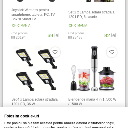
Joystick Wireless pentru
Set 2 x Lampa solara stradala
smartphone, tableta, PC, TV
120 LED, 6 casete
Box si Smart TV
CHIC MANIA
CHIC MANIA
Cod produs
Cod produs
69
lei
82
lei
26194
23488
Set 4 x Lampa solara stradala
Blender de mana 4 in 1, 500 W
120 LED, 36 W
/ 1500 W
CHIC MANIA
CHIC MANIA
Folosim cookie-uri
Cod produs
Cod produs
152
lei
135
lei
Este posibil să plasăm acestea pentru analiza datelor vizitatorilor noștri,
23489
27884
pentru a îmbunătăți site-ul nostru, pentru a afișa conținut personalizat și