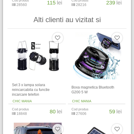
Cod produs
Cod produs
115
lei
239
lei
28560
28216
Alti clienti au vizitat si
Set 3 x lampa solara
Boxa magnetica Bluetooth
reincarcabila cu functie
G200 5 W
incarcare telefon
CHIC MANIA
CHIC MANIA
Cod produs
Cod produs
80
lei
59
lei
18848
27606