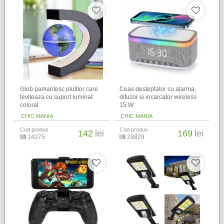
Glob pamantesc plutitor care
Ceas desteptator cu alarma,
leviteaza cu suport luminat
difuzor si incarcator wireless
colorat
15 W
CHIC MANIA
CHIC MANIA
Cod produs
Cod produs
142
lei
169
lei
14275
28829