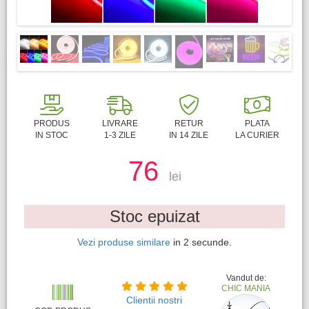
PRODUS
LIVRARE
RETUR
PLATA
IN STOC
1-3 ZILE
IN 14 ZILE
LA CURIER
76
lei
Stoc epuizat
Vezi produse similare
in
1
secunde.
Vandut de:
CHIC MANIA
Clientii nostri