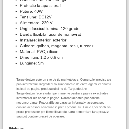
Protectie la apa si praf
Putere: 40W
Tensiune: DC12V
Alimentare: 220 V
Unghi fascicul lumina: 120 grade
Banda flexibila, usor de manevrat
Instalare: interior, exterior
Culoare: galben, magenta, rosu, turcoaz
Material: PVC, silicon
Dimeniuni: 1.2 x 0.6 cm
Lungime: 5m
Targetdeal.ro este un site de tip marketplace. Comenzile inregistrate
prin intermediul Targetdeal.ro sunt onorate de catre agentii economici
indicati pe pagina produsului si nu de Targetdeal.ro.
Targetdeal.ro face eforturi permanente pentru a pastra exactitatea
informatiilor din aceasta pagina. Rareori acestea pot contine
neconcordante. Fotografiile au caracter informativ, acestea pot
contine accesorii neincluse in pretul produsului. Unele specificatii sau
pretul produselor pot fi modificate de catre comerciant fara preaviz
sau pot contine greseli de operare.
Etichete: