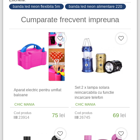
banda led neon flexibila 5m
banda led neon alimentare 220
Cumparate frecvent impreuna
Set 2 x lampa solara
Aparat electric pentru umflat
reincarcabila cu functie
baloane
incarcare telefon
CHIC MANIA
CHIC MANIA
Cod produs
Cod produs
75
lei
69
lei
23914
26745