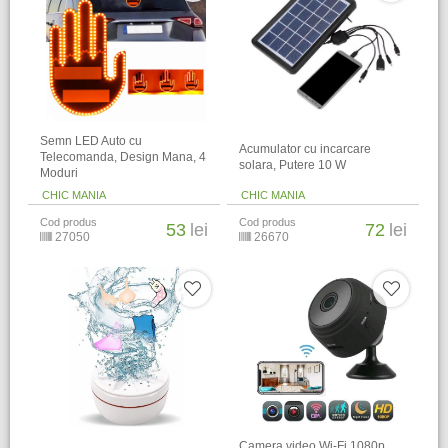
Semn LED Auto cu
Acumulator cu incarcare
Telecomanda, Design Mana, 4
solara, Putere 10 W
Moduri
CHIC MANIA
CHIC MANIA
Cod produs
Cod produs
53
lei
72
lei
27050
26670
Camera video Wi-Fi 1080p