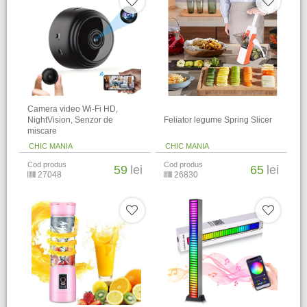
Camera video Wi-Fi HD,
NightVision, Senzor de
Feliator legume Spring Slicer
miscare
CHIC MANIA
CHIC MANIA
Cod produs
Cod produs
59
lei
65
lei
27048
26830