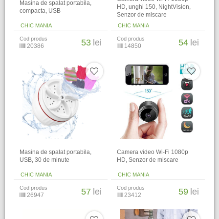
Masina de spalat portabila,
HD, unghi 150, NightVision,
compacta, USB
Senzor de miscare
CHIC MANIA
CHIC MANIA
Cod produs
Cod produs
53
lei
54
lei
20386
14850
Masina de spalat portabila,
Camera video Wi-Fi 1080p
USB, 30 de minute
HD, Senzor de miscare
CHIC MANIA
CHIC MANIA
Cod produs
Cod produs
57
lei
59
lei
26947
23412