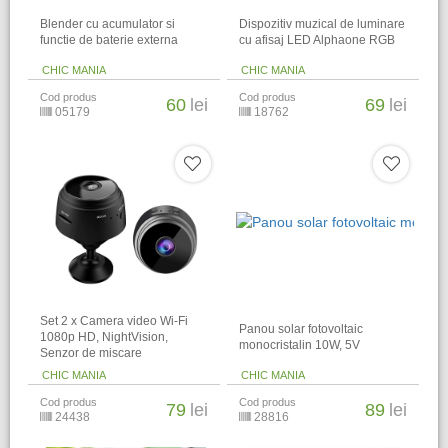
Blender cu acumulator si
Dispozitiv muzical de luminare
functie de baterie externa
cu afisaj LED Alphaone RGB
CHIC MANIA
CHIC MANIA
Cod produs
Cod produs
60
lei
69
lei
05179
18762
Set 2 x Camera video Wi-Fi
Panou solar fotovoltaic
1080p HD, NightVision,
monocristalin 10W, 5V
Senzor de miscare
CHIC MANIA
CHIC MANIA
Cod produs
Cod produs
79
lei
89
lei
24438
28816