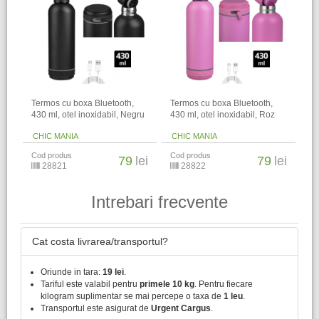
Termos cu boxa Bluetooth,
Termos cu boxa Bluetooth,
430 ml, otel inoxidabil, Negru
430 ml, otel inoxidabil, Roz
CHIC MANIA
CHIC MANIA
Cod produs
Cod produs
79
lei
79
lei
28821
28822
Intrebari frecvente
Cat costa livrarea/transportul?
Oriunde in tara:
19 lei
.
Tariful este valabil pentru
primele 10 kg
. Pentru fiecare
kilogram suplimentar se mai percepe o taxa de
1 leu
.
Transportul este asigurat de
Urgent Cargus
.