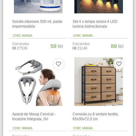
Solutie etansare 500 ml, pasta
Set 4 x lampa solara 4 LED
impermeabila
lumina bidirectionala
CHIC MANIA
CHIC MANIA
Cod produs
Cod produs
59
lei
89
lei
27539
21146
Aparat de Masaj Cervical -
Comoda cu 8 sertare textile,
Incalzire Integrata, Gri
65x30x72.3 cm
CHIC MANIA
CHIC MANIA