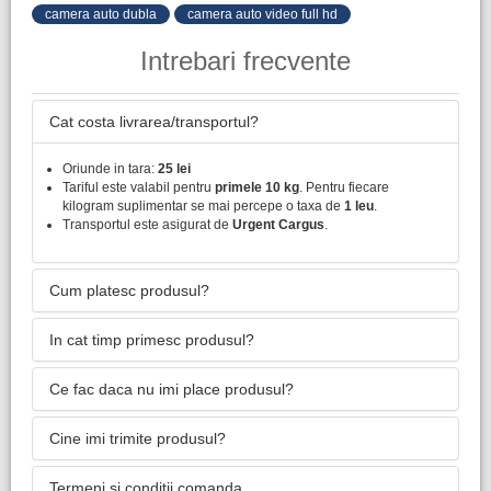
camera auto dubla
camera auto video full hd
Intrebari frecvente
Cat costa livrarea/transportul?
Oriunde in tara:
25 lei
Tariful este valabil pentru
primele 10 kg
. Pentru fiecare
kilogram suplimentar se mai percepe o taxa de
1 leu
.
Transportul este asigurat de
Urgent Cargus
.
Cum platesc produsul?
In cat timp primesc produsul?
Ce fac daca nu imi place produsul?
Cine imi trimite produsul?
Termeni si conditii comanda