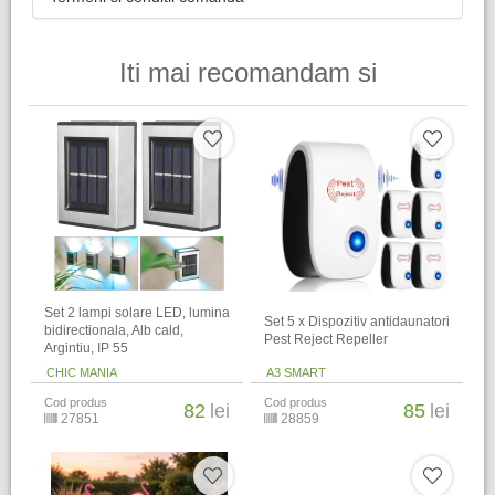
Iti mai recomandam si
Set 2 lampi solare LED, lumina
Set 5 x Dispozitiv antidaunatori
bidirectionala, Alb cald,
Pest Reject Repeller
Argintiu, IP 55
CHIC MANIA
A3 SMART
Cod produs
Cod produs
82
lei
85
lei
27851
28859