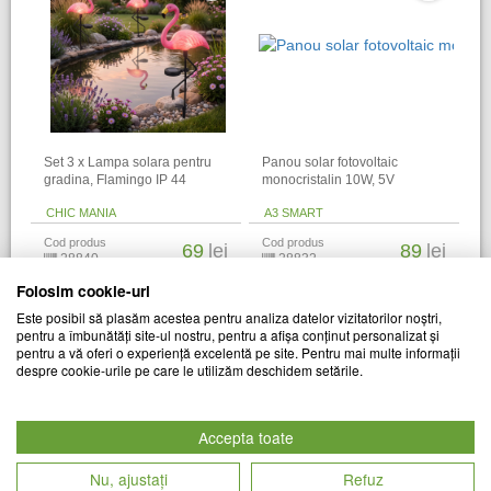
Set 3 x Lampa solara pentru
Panou solar fotovoltaic
gradina, Flamingo IP 44
monocristalin 10W, 5V
CHIC MANIA
A3 SMART
Cod produs
Cod produs
69
lei
89
lei
28840
28832
Folosim cookie-uri
Alti clienti au vizitat si
Este posibil să plasăm acestea pentru analiza datelor vizitatorilor noștri,
pentru a îmbunătăți site-ul nostru, pentru a afișa conținut personalizat și
pentru a vă oferi o experiență excelentă pe site. Pentru mai multe informații
despre cookie-urile pe care le utilizăm deschidem setările.
Accepta toate
Nu, ajustați
Refuz