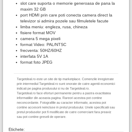
slot care suporta o memorie generoasa de pana la
maxim 32 GB
port HDMI prin care poti conecta camera direct la
televizor si admira pozele sau filmuletele facute
limba meniu: engleza, rusa, chineza
fisiere format MOV
camera 5 mega pixeli
format Video: PAL/NTSC
frecventa: 50HZ/60HZ
interfata 5V 1A
format foto JPEG
Targetdeal.ro este un site de tip marketplace. Comenzile inregistrate
prin intermediul Targetdeal.ro sunt onorate de catre agentii economici
indicati pe pagina produsului si nu de Targetdeal.ro.
Targetdeal.ro face eforturi permanente pentru a pastra exactitatea
informatiilor din aceasta pagina. Rareori acestea pot contine
neconcordante. Fotografiile au caracter informativ, acestea pot
contine accesorii neincluse in pretul produsului. Unele specificatii sau
pretul produselor pot fi modificate de catre comerciant fara preaviz
sau pot contine greseli de operare.
Etichete: