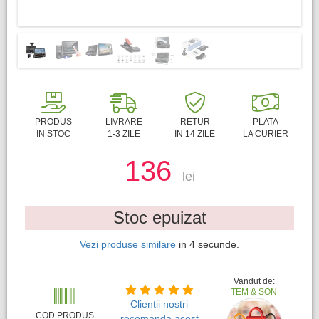
PRODUS
LIVRARE
RETUR
PLATA
IN STOC
1-3 ZILE
IN 14 ZILE
LA CURIER
136
lei
Stoc epuizat
Vezi produse similare
in
4
secunde.
Vandut de:
TEM & SON
Clientii nostri
COD PRODUS
recomanda acest