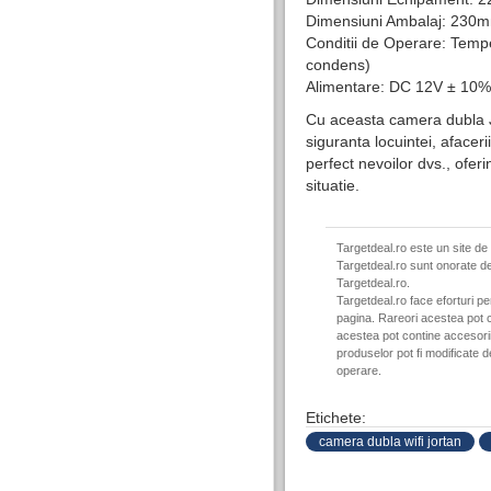
Dimensiuni Ambalaj: 23
Conditii de Operare: Tempe
condens)
Alimentare: DC 12V ± 10%
Cu aceasta camera dubla Jor
siguranta locuintei, afacer
perfect nevoilor dvs., ofer
situatie.
Targetdeal.ro este un site de
Targetdeal.ro sunt onorate de
Targetdeal.ro.
Targetdeal.ro face eforturi p
pagina. Rareori acestea pot c
acestea pot contine accesorii 
produselor pot fi modificate 
operare.
Etichete:
camera dubla wifi jortan