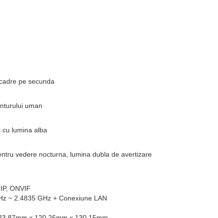
 cadre pe secunda
onturului uman
 cu lumina alba
pentru vedere nocturna, lumina dubla de avertizare
TIP, ONVIF
GHz ~ 2.4835 GHz + Conexiune LAN
 223.87mm x 120.26mm x 130.15mm