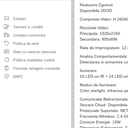
Reducere Zgomot:
Disponibila 2D/3D
Contact
Compresie Video: H.265AI
Termeni si conditii
Rezolutie Video:
Principala: 1920x2160
Livrarea comenzilor
Secundara: 800x896
Politica de retur
Rata de Improspatare: 12
Date cu caracter personal
Analiza Comportamentala:
Politica modulelor cookie
Detectarea si urmarirea c
Formular retragere comanda
Iluminare:
16 LED-uri IR + 24 LED-uri
ANPC
Moduri de Iluminare:
Color starlight, infrarosu 
Comunicatie Bidirectionala
Stocare Cloud: Disponibila
Protocoale Suportate: NE
Frecventa Wireless: 2.4 
Consum Energie: 10W
Dimensiuni Echipament: