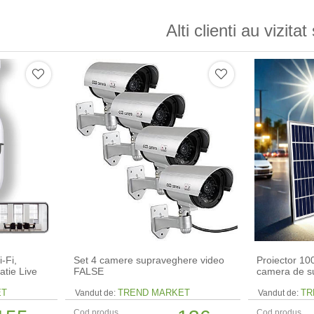
Alti clienti au vizitat 
-Fi,
Set 4 camere supraveghere video
Proiector 10
atie Live
FALSE
camera de s
ET
TREND MARKET
TR
Vandut de:
Vandut de:
Cod produs
Cod produs