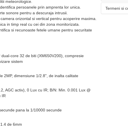
itii meteorologice.
entifica persoanele prin amprenta lor unica.
Termeni si c
rte sonore pentru a descuraja intrusii.
camera orizontal si vertical pentru acoperire maxima.
ca in timp real cu cei din zona monitorizata.
tifica si recunoaste fetele umane pentru securitate
 dual-core 32 de biti (XM650V200), compresie
vizare sistem
2MP, dimensiune 1/2.8", de inalta calitate
2, AGC activ), 0 Lux cu IR; B/N: Min. 0.001 Lux @
u IR
0) secunde pana la 1/10000 secunde
 F1.4 de 6mm