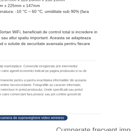
0mm x 225mm x 147mm
ratura: -10 °C ~ 60 °C, umiditate sub 90% (fara
tan WiFi, beneficiati de control total si incredere in
ii sau altui spatiu important. Aceasta se adapteaza
ind o solutie de securitate avansata pentru fiecare
 tip marketplace. Comenzile inregistrate prin intermediul
 catre agentii economici indicati pe pagina produsului si nu de
ermanente pentru a pastra exactitatea informatiilor din aceasta
ontine neconcordante. Fotografiile au caracter informativ,
neincluse in pretul produsului. Unele specificatii sau pretul
de catre comerciant fara preaviz sau pot contine greseli de
camera de supraveghere video wireless
Cumparate frecvent imp