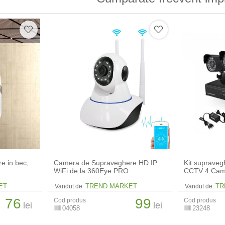
e in bec,
Camera de Supraveghere HD IP
Kit supraveg
WiFi de la 360Eye PRO
CCTV 4 Cam
ET
TREND MARKET
TR
Vandut de:
Vandut de:
76
99
Cod produs
Cod produs
lei
lei
04058
23248