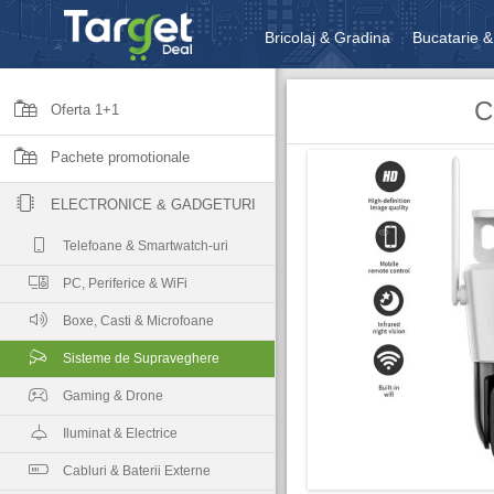
Bricolaj & Gradina
Bucatarie &
Unelte & Scule
Jucarii, Copii 
C
Oferta 1+1
Pachete promotionale
ELECTRONICE & GADGETURI
Telefoane & Smartwatch-uri
PC, Periferice & WiFi
Boxe, Casti & Microfoane
Sisteme de Supraveghere
Gaming & Drone
Iluminat & Electrice
Cabluri & Baterii Externe