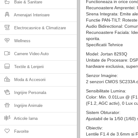
Functioneaza in orice cond
Baie & Sanitare
Recunoastere Amprentei: Id
Sirena Integrata: Emite ale
Amenajari Interioare
Functie PAN-TILT: Roteste 
Audio Bidirectional: Comuni
Electrocasnice & Climatizare
Recunoastere Faciala: Iden
sporita.
Wellness
Specificatii Tehnice
Camere Video Auto
Model: Jortan 8293Q
Unitate de Procesare: DSP
hardware exclusiva, super
Textile & Lenjerii
Senzor Imagine:
Moda & Accesorii
2 senzori CMOS SC233A de 
Sensibilitate Lumina:
Ingrijire Personala
Color: Min. 0.01Lux @ (F1.
(F1.2, AGC activ), 0 Lux c
Ingrijire Animale
Sistem Obturator:
Articole Iarna
Ajustabil de la 1/50 (1/6
Obiectiv:
Favorite
Lentile F1.4 de 3.6mm si