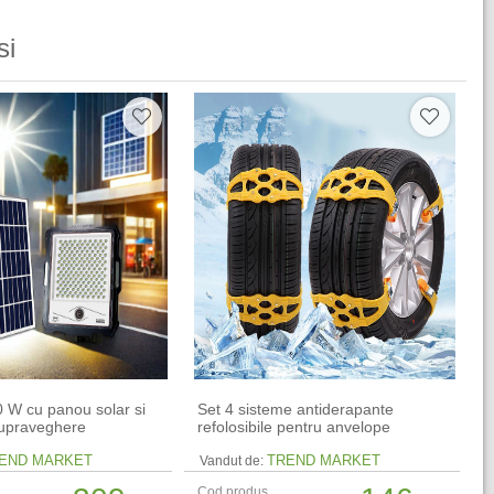
si
0 W cu panou solar si
Set 4 sisteme antiderapante
upraveghere
refolosibile pentru anvelope
END MARKET
TREND MARKET
Vandut de:
Cod produs