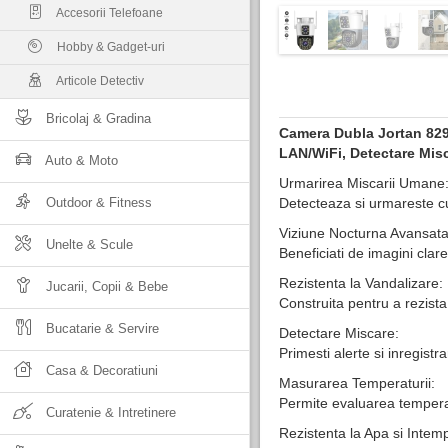
Accesorii Telefoane
Hobby & Gadget-uri
Articole Detectiv
Bricolaj & Gradina
Camera Dubla Jortan 829
LAN/WiFi, Detectare Mis
Auto & Moto
Urmarirea Miscarii Umane
Outdoor & Fitness
Detecteaza si urmareste c
Viziune Nocturna Avansata
Unelte & Scule
Beneficiati de imagini clare
Rezistenta la Vandalizare:
Jucarii, Copii & Bebe
Construita pentru a rezista 
Bucatarie & Servire
Detectare Miscare:
Primesti alerte si inregistr
Casa & Decoratiuni
Masurarea Temperaturii:
Permite evaluarea temperat
Curatenie & Intretinere
Rezistenta la Apa si Intemp