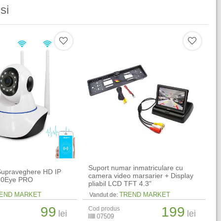
si
Suport numar inmatriculare cu
upraveghere HD IP
camera video marsarier + Display
360Eye PRO
pliabil LCD TFT 4.3"
END MARKET
TREND MARKET
Vandut de:
99
199
Cod produs
lei
lei
07509