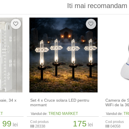
Iti mai recomandam 
aie, 34 x
Set 4 x Cruce solara LED pentru
Camera de S
mormant
WiFi de la 
ET
TREND MARKET
TR
Vandut de:
Vandut de:
99
175
Cod produs
Cod produs
lei
lei
28338
04058