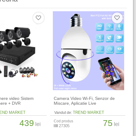
here video Sistem
Camera Video Wi-Fi, Senzor de
ere + DVR
Miscare, Aplicatie Live
END MARKET
TREND MARKET
Vandut de:
439
75
Cod produs
lei
lei
27305