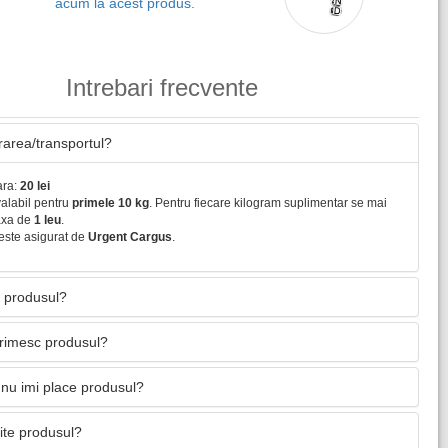
acum la acest produs.
Intrebari frecvente
vrarea/transportul?
ara:
20 lei
valabil pentru
primele 10 kg
. Pentru fiecare kilogram suplimentar se mai
axa de
1 leu
.
este asigurat de
Urgent Cargus
.
 produsul?
primesc produsul?
nu imi place produsul?
mite produsul?