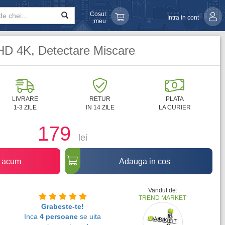
Cosul
Intra in cont
meu
HD 4K, Detectare Miscare
LIVRARE
RETUR
PLATA
1-3 ZILE
IN 14 ZILE
LA CURIER
179
lei
 acum
Adauga in cos
Vandut de:
TREND MARKET
Grabeste-te!
Inca
4 persoane
se uita