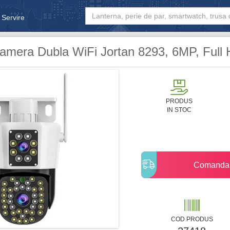
 Servire
& Bebe
amera Dubla WiFi Jortan 8293, 6MP, Full 
PRODUS
IN STOC
Comanda
COD PRODUS