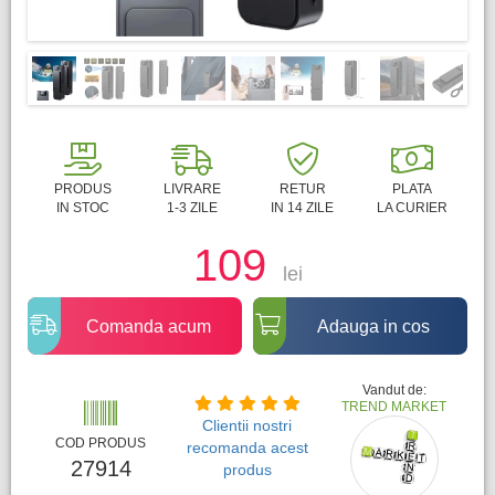
PRODUS
LIVRARE
RETUR
PLATA
IN STOC
1-3 ZILE
IN 14 ZILE
LA CURIER
109
lei
Comanda acum
Adauga in cos
Vandut de:
TREND MARKET
Clientii nostri
COD PRODUS
recomanda acest
27914
produs