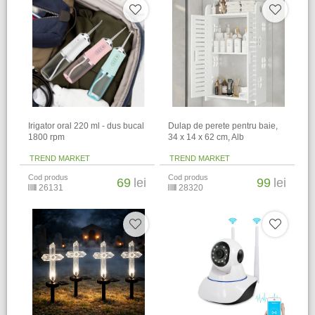
Irigator oral 220 ml - dus bucal
Dulap de perete pentru baie,
1800 rpm
34 x 14 x 62 cm​, Alb
TREND MARKET
TREND MARKET
Cod produs
Cod produs
69
lei
99
lei
26131
28320