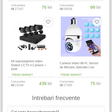
Cod produs
Cod produs
76
lei
99
lei
27297
04058
Kit supraveghere video
Camera Video Wi-Fi, Senzor
Sistem CCTV 4 Camere +
de Miscare, Aplicatie Live
DVR
TREND MARKET
TREND MARKET
Cod produs
Cod produs
439
lei
75
lei
23248
27305
Intrebari frecvente
Cat costa livrarea/transportul?