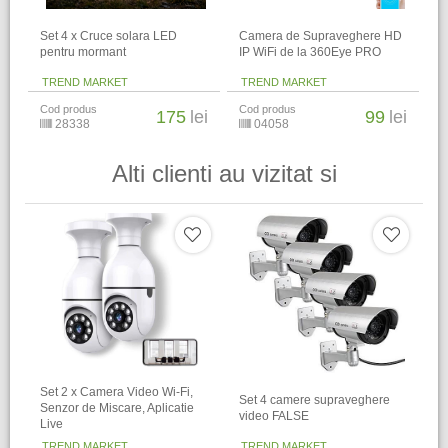
Set 4 x Cruce solara LED
Camera de Supraveghere HD
pentru mormant
IP WiFi de la 360Eye PRO
TREND MARKET
TREND MARKET
Cod produs
Cod produs
175
lei
99
lei
28338
04058
Alti clienti au vizitat si
Set 2 x Camera Video Wi-Fi,
Set 4 camere supraveghere
Senzor de Miscare, Aplicatie
video FALSE
Live
TREND MARKET
TREND MARKET