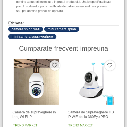
contine accesorii neincluse in pretul produsului. Unele specificatii sau
pretul produselor pot fi modificate de catre comerciant fara preaviz
sau pot contine greseli de operare.
Etichete:
camera spion wi-fi
mini camera spion
mini camera supraveghere
Cumparate frecvent impreuna
Camera de supraveghere in
Camera de Supraveghere HD
bec, Wi-Fi IP
IP WiFi de la 360Eye PRO
TREND MARKET
TREND MARKET