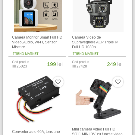
Camera Monitor Smart Full HD
Camera Video de
Video, Audio, Wi-Fi, Senzor
Supraveghere ACP Triple IP
Miscare
Full HD 1080p
TREND MARKET
TREND MARKET
Cod produs
Cod produs
199
lei
249
lei
25023
27428
Mini camera video Full HD,
Convertor auto 60A, tensiune
SQ11 MINI DV, cu functie video