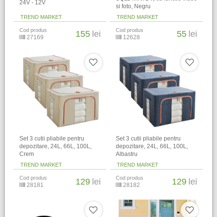
24V - 12V
si foto, Negru
TREND MARKET
TREND MARKET
Cod produs
Cod produs
155
lei
55
lei
27169
12628
Set 3 cutii pliabile pentru
Set 3 cutii pliabile pentru
depozitare, 24L, 66L, 100L,
depozitare, 24L, 66L, 100L,
Crem
Albastru
TREND MARKET
TREND MARKET
Cod produs
Cod produs
129
lei
129
lei
28181
28182