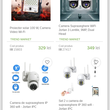
Camera Supraveghere WiFi
Proiector solar 100 W, Camera
Jortan 3 Lentile, 9MP, Dual
Video Wi-Fi
Head
TREND MARKET
TREND MARKET
Cod produs
Cod produs
329
lei
349
lei
15803
27417
Set 2 x camera de
Camera de supraveghere IP
supraveghere IP 360 wifi -
360 wifi - Jortan IPC
Jortan IPC