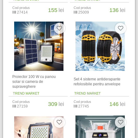
Cod produs
Cod produs
155
lei
136
lei
27414
25009
Proiector 100 W cu panou
Set 4 sisteme antiderapante
solar si camera de
refolosibile pentru anvelope
supraveghere
TREND MARKET
TREND MARKET
Cod produs
Cod produs
309
lei
146
lei
27159
27745