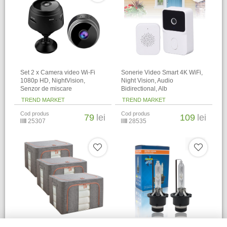
Set 2 x Camera video Wi-Fi
Sonerie Video Smart 4K WiFi,
1080p HD, NightVision,
Night Vision, Audio
Senzor de miscare
Bidirectional, Alb
TREND MARKET
TREND MARKET
Cod produs
Cod produs
79
lei
109
lei
25307
28535