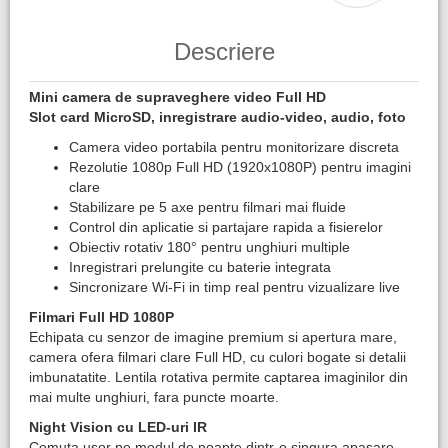
Descriere
Mini camera de supraveghere video Full HD
Slot card MicroSD, inregistrare audio-video, audio, foto
Camera video portabila pentru monitorizare discreta
Rezolutie 1080p Full HD (1920x1080P) pentru imagini
clare
Stabilizare pe 5 axe pentru filmari mai fluide
Control din aplicatie si partajare rapida a fisierelor
Obiectiv rotativ 180° pentru unghiuri multiple
Inregistrari prelungite cu baterie integrata
Sincronizare Wi-Fi in timp real pentru vizualizare live
Filmari Full HD 1080P
Echipata cu senzor de imagine premium si apertura mare,
camera ofera filmari clare Full HD, cu culori bogate si detalii
imbunatatite. Lentila rotativa permite captarea imaginilor din
mai multe unghiuri, fara puncte moarte.
Night Vision cu LED-uri IR
Comuta usor pe modul de noapte dintr-o singura apasare.