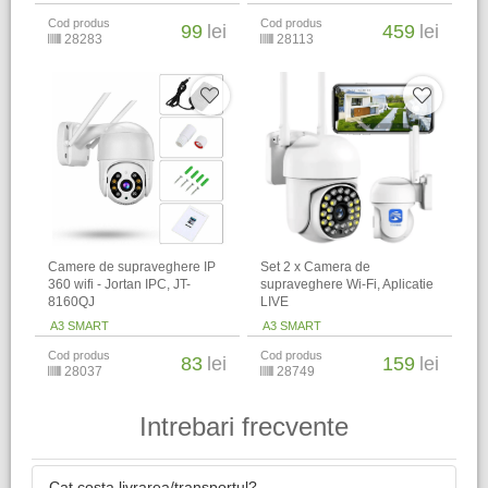
Cod produs
Cod produs
99
lei
459
lei
28283
28113
Camere de supraveghere IP
Set 2 x Camera de
360 wifi - Jortan IPC, JT-
supraveghere Wi-Fi, Aplicatie
8160QJ
LIVE
A3 SMART
A3 SMART
Cod produs
Cod produs
83
lei
159
lei
28037
28749
Intrebari frecvente
Cat costa livrarea/transportul?