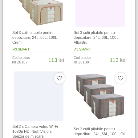
Set 3 cutii pliabile pentru
Set 3 cutii pliabile pentru
depozitare, 24L, 66L, 100L,
depozitare, 24L, 66L, 100L,
Crem
Albastru
A3 SMART
A3 SMART
Cod produs
Cod produs
113
lei
113
lei
28107
28108
Set 2 x Camera video Wi-Fi
Set 3 cutii pliabile pentru
1080p HD, NightVision,
depozitare, 24L, 66L, 100L, Gri
Senzor de miscare