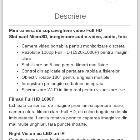
Descriere
Mini camera de supraveghere video Full HD
Slot card MicroSD, inregistrare audio-video, audio, foto
Camera video portabila pentru monitorizare discreta
Rezolutie 1080p Full HD (1920x1080P) pentru imagini
clare
Stabilizare pe 5 axe pentru filmari mai fluide
Control din aplicatie si partajare rapida a fisierelor
Obiectiv rotativ 180° pentru unghiuri multiple
Inregistrari prelungite cu baterie integrata
Sincronizare Wi-Fi in timp real pentru vizualizare live
Filmari Full HD 1080P
Echipata cu senzor de imagine premium si apertura mare,
camera ofera filmari clare Full HD, cu culori bogate si detalii
imbunatatite. Lentila rotativa permite captarea imaginilor din
mai multe unghiuri, fara puncte moarte.
Night Vision cu LED-uri IR
Comuta usor pe modul de noapte dintr-o singura apasare.