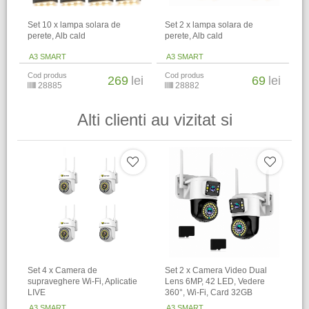
Set 10 x lampa solara de
Set 2 x lampa solara de
perete, Alb cald
perete, Alb cald
A3 SMART
A3 SMART
Cod produs
Cod produs
269
lei
69
lei
28885
28882
Alti clienti au vizitat si
Set 4 x Camera de
Set 2 x Camera Video Dual
supraveghere Wi-Fi, Aplicatie
Lens 6MP, 42 LED, Vedere
LIVE
360°, Wi-Fi, Card 32GB
A3 SMART
A3 SMART