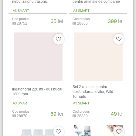
nebulizator ultrasonic
pentru animale de companie
A3 SMART
A3 SMART
Cod produs
Cod produs
65
lei
399
lei
28752
28866
Set 2 x solutie pentru
Irigator oral 220 ml - dus bucal
desfundarea tevilor, Wild
1800 rpm
Tornado
A3 SMART
A3 SMART
Cod produs
Cod produs
69
lei
49
lei
28870
28889