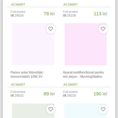
A3 SMART
A3 SMART
Cod produs
Cod produs
78
lei
113
lei
28026
28106
Panou solar fotovoltaic
Aparat multifunctional pentru
monocristalin 10W, 5V
mic dejun – MorningStation
A3 SMART
A3 SMART
Cod produs
Cod produs
89
lei
190
lei
28832
28020