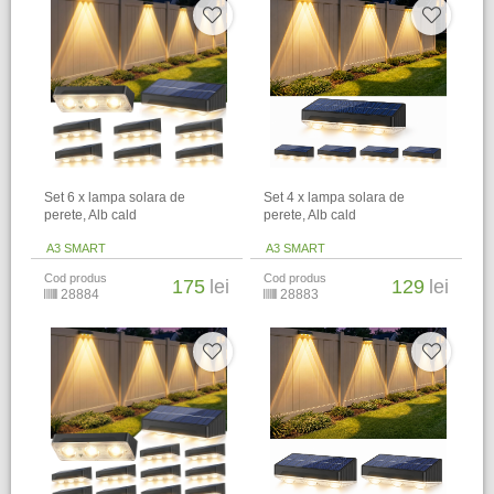
Set 6 x lampa solara de
Set 4 x lampa solara de
perete, Alb cald
perete, Alb cald
A3 SMART
A3 SMART
Cod produs
Cod produs
175
lei
129
lei
28884
28883