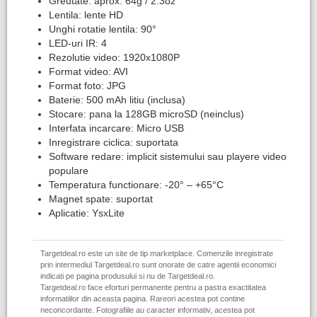
Greutate: aprox. 64g / 2.3oz
Lentila: lente HD
Unghi rotatie lentila: 90°
LED-uri IR: 4
Rezolutie video: 1920x1080P
Format video: AVI
Format foto: JPG
Baterie: 500 mAh litiu (inclusa)
Stocare: pana la 128GB microSD (neinclus)
Interfata incarcare: Micro USB
Inregistrare ciclica: suportata
Software redare: implicit sistemului sau playere video
populare
Temperatura functionare: -20° – +65°C
Magnet spate: suportat
Aplicatie: YsxLite
Targetdeal.ro este un site de tip marketplace. Comenzile inregistrate
prin intermediul Targetdeal.ro sunt onorate de catre agentii economici
indicati pe pagina produsului si nu de Targetdeal.ro.
Targetdeal.ro face eforturi permanente pentru a pastra exactitatea
informatiilor din aceasta pagina. Rareori acestea pot contine
neconcordante. Fotografiile au caracter informativ, acestea pot