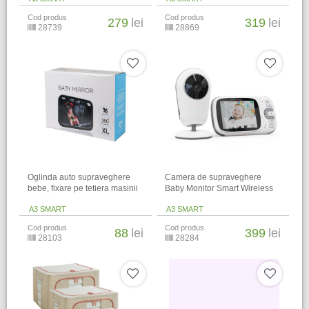
Cod produs
Cod produs
279
lei
319
lei
28739
28869
Oglinda auto supraveghere
Camera de supraveghere
bebe, fixare pe tetiera masinii
Baby Monitor Smart Wireless
A3 SMART
A3 SMART
Cod produs
Cod produs
88
lei
399
lei
28103
28284