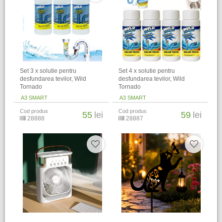
Set 3 x solutie pentru
Set 4 x solutie pentru
desfundarea tevilor, Wild
desfundarea tevilor, Wild
Tornado
Tornado
A3 SMART
A3 SMART
Cod produs
Cod produs
55
lei
59
lei
28888
28887