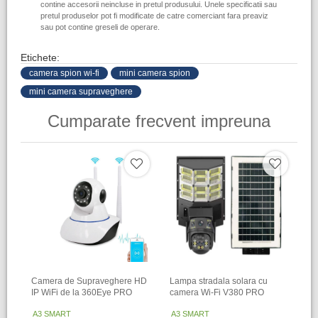
contine accesorii neincluse in pretul produsului. Unele specificatii sau
pretul produselor pot fi modificate de catre comerciant fara preaviz
sau pot contine greseli de operare.
Etichete:
camera spion wi-fi
mini camera spion
mini camera supraveghere
Cumparate frecvent impreuna
Camera de Supraveghere HD
Lampa stradala solara cu
IP WiFi de la 360Eye PRO
camera Wi-Fi V380 PRO
A3 SMART
A3 SMART