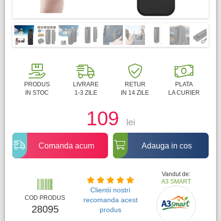
PRODUS
LIVRARE
RETUR
PLATA
IN STOC
1-3 ZILE
IN 14 ZILE
LA CURIER
109
lei
Comanda acum
Adauga in cos
Vandut de:
A3 SMART
Clientii nostri
COD PRODUS
recomanda acest
28095
produs