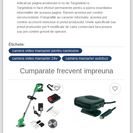
indicati pe pagina produsului si nu de Targetdeal.ro.
Targetdeal.ro face eforturi permanente pentru a pastra exactitatea
informatiilor din aceasta pagina. Rareori acestea pot contine
neconcordante. Fotografiile au caracter informativ, acestea pot
contine accesorii neincluse in pretul produsului. Unele specificatii sau
pretul produselor pot fi modificate de catre comerciant fara preaviz
sau pot contine greseli de operare.
Etichete:
camera video marsarier pentru camioane
camera video marsarier 24v
camera marsarier autobuz
Cumparate frecvent impreuna