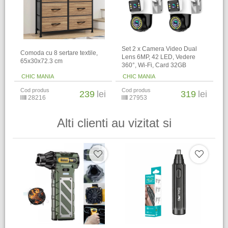
Set 2 x Camera Video Dual
Comoda cu 8 sertare textile,
Lens 6MP, 42 LED, Vedere
65x30x72.3 cm
360°, Wi-Fi, Card 32GB
CHIC MANIA
CHIC MANIA
Cod produs
Cod produs
239
lei
319
lei
28216
27953
Alti clienti au vizitat si