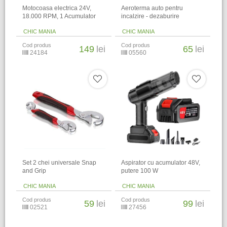
Motocoasa electrica 24V,
Aeroterma auto pentru
18.000 RPM, 1 Acumulator
incalzire - dezaburire
CHIC MANIA
CHIC MANIA
Cod produs
Cod produs
149
lei
65
lei
24184
05560
Set 2 chei universale Snap
Aspirator cu acumulator 48V,
and Grip
putere 100 W
CHIC MANIA
CHIC MANIA
Cod produs
Cod produs
59
lei
99
lei
02521
27456