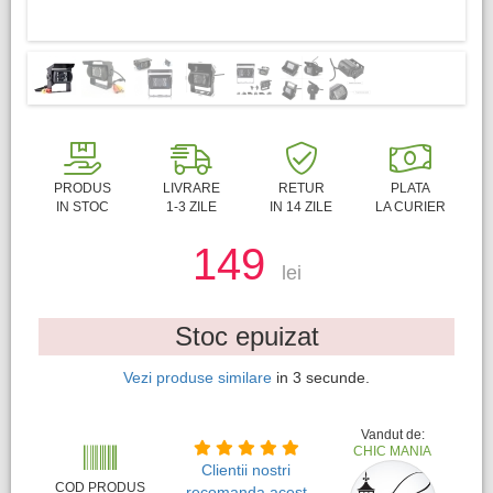
PRODUS
LIVRARE
RETUR
PLATA
IN STOC
1-3 ZILE
IN 14 ZILE
LA CURIER
149
lei
Stoc epuizat
Vezi produse similare
in
3
secunde.
Vandut de:
CHIC MANIA
Clientii nostri
COD PRODUS
recomanda acest