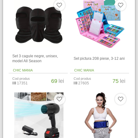
Set 3 cagule negre, unisex,
Set pictura 208 piese, 3-12 ani
model All Season
CHIC MANIA
CHIC MANIA
Cod produs
Cod produs
69
lei
75
lei
17351
27605