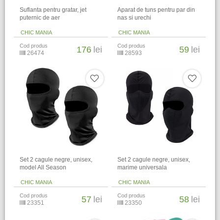
Suflanta pentru gratar, jet
Aparat de tuns pentru par din
puternic de aer
nas si urechi
CHIC MANIA
CHIC MANIA
Cod produs
Cod produs
176
lei
59
lei
26474
28593
Set 2 cagule negre, unisex,
Set 2 cagule negre, unisex,
model All Season
marime universala
CHIC MANIA
CHIC MANIA
Cod produs
Cod produs
57
lei
58
lei
23351
23350