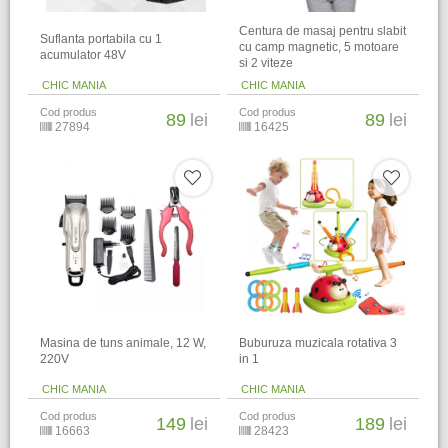
Centura de masaj pentru slabit
Suflanta portabila cu 1
cu camp magnetic, 5 motoare
acumulator 48V
si 2 viteze
CHIC MANIA
CHIC MANIA
Cod produs
Cod produs
89
lei
89
lei
27894
16425
Masina de tuns animale, 12 W,
Buburuza muzicala rotativa 3
220V
in 1
CHIC MANIA
CHIC MANIA
Cod produs
Cod produs
149
lei
189
lei
16663
28423