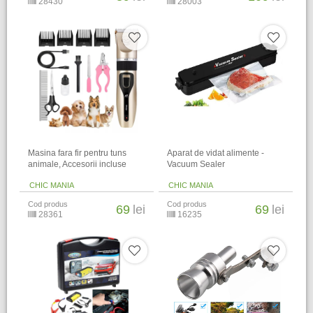
28430
28003
Masina fara fir pentru tuns
Aparat de vidat alimente -
animale, Accesorii incluse
Vacuum Sealer
CHIC MANIA
CHIC MANIA
Cod produs
Cod produs
69
lei
69
lei
28361
16235