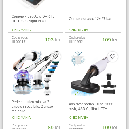
Camera video Auto DVR Full
Compresor auto 12v / 7 bar
HD 1080p Night Vision
CHIC MANIA
CHIC MANIA
Cod produs
Cod produs
103
lei
109
lei
00117
11952
Perie electrica rotativa 7
Aspirator portabil auto, 2000
capete inlocuibile, 2 viteze
mAh, USB-C, filtru HEPA
reglabile
CHIC MANIA
CHIC MANIA
Cod produs
Cod produs
89
lei
109
lei