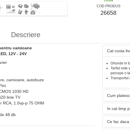
COD PRODUS
26658
Descriere
pentru camioane
Cat costa li
LED, 12V - 24V
rier
Oriunde in t
Tariful este 
percepe o t
Transportul 
are, camioane, autobuze
Pini
: CMOS 1030 HD
Cum platesc
420 linie TV
tor RCA, 1.0vp-p 75 OHM
In cat timp 
 de 48 db
Ce fac daca 