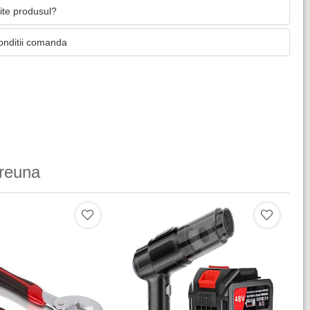
mite produsul?
onditii comanda
reuna