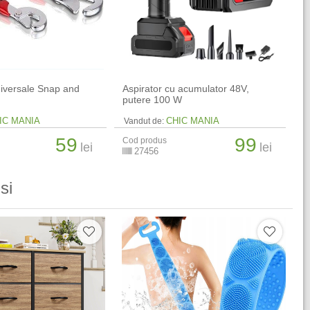
niversale Snap and
Aspirator cu acumulator 48V,
putere 100 W
IC MANIA
CHIC MANIA
Vandut de:
59
99
Cod produs
lei
lei
27456
si