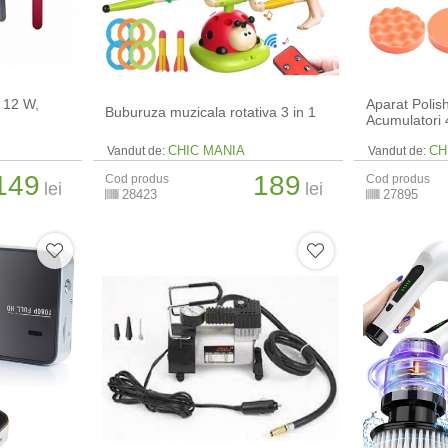
 12 W,
Aparat Polis
Buburuza muzicala rotativa 3 in 1
Acumulatori 
CHIC MANIA
CH
Vandut de:
Vandut de:
149
189
Cod produs
Cod produs
lei
lei
28423
27895