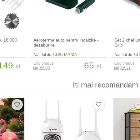
V, 18.000
Aeroterma auto pentru incalzire -
Set 2 chei u
dezaburire
Grip
CHIC MANIA
CH
Vandut de:
Vandut de:
149
65
Cod produs
Cod produs
lei
lei
05560
02521
Iti mai recomandam 