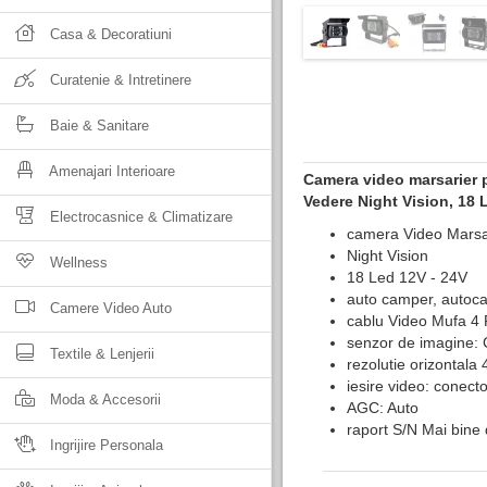
Casa & Decoratiuni
Curatenie & Intretinere
Baie & Sanitare
Amenajari Interioare
Camera video marsarier 
Vedere Night Vision, 18 
Electrocasnice & Climatizare
camera Video Marsa
Night Vision
Wellness
18 Led 12V - 24V
auto camper, autoc
Camere Video Auto
cablu Video Mufa 4 
senzor de imagine
Textile & Lenjerii
rezolutie orizontala 
iesire video: conec
Moda & Accesorii
AGC: Auto
raport S/N Mai bine
Ingrijire Personala