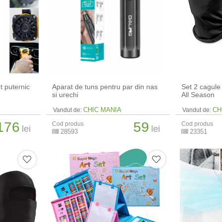
et puternic
Aparat de tuns pentru par din nas
Set 2 cagule
si urechi
All Season
CHIC MANIA
CH
Vandut de:
Vandut de:
176
59
Cod produs
Cod produs
lei
lei
28593
23351