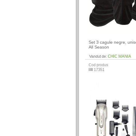
Set 3 cagule negre, uni
All Season
CHIC MANIA
Vandut de:
Cod produs
17351