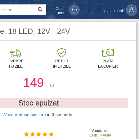
Cosul
Intra in cont
meu
e, 18 LED, 12V - 24V
LIVRARE
RETUR
PLATA
1-3 ZILE
IN 14 ZILE
LA CURIER
149
lei
Stoc epuizat
Vezi produse similare
in
1
secunde.
Vandut de:
CHIC MANIA