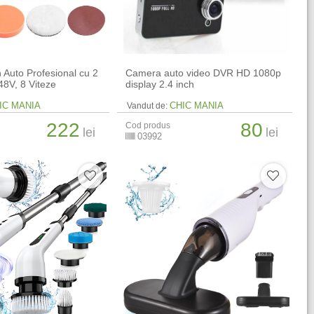
h Auto Profesional cu 2
Camera auto video DVR HD 1080p
48V, 8 Viteze
display 2.4 inch
IC MANIA
CHIC MANIA
Vandut de:
222
80
Cod produs
lei
lei
03992