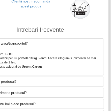
Clientii nostri recomanda
acest produs
Intrebari frecvente
vrarea/transportul?
ara:
19 lei
.
valabil pentru
primele 10 kg
. Pentru fiecare kilogram suplimentar se mai
axa de
1 leu
.
este asigurat de
Urgent Cargus
.
 produsul?
primesc produsul?
nu imi place produsul?