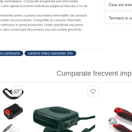
 tip marketplace. Comenzile inregistrate prin intermediul
Cine imi tri
 catre agentii economici indicati pe pagina produsului si nu de
ermanente pentru a pastra exactitatea informatiilor din aceasta
Termeni si c
ontine neconcordante. Fotografiile au caracter informativ,
neincluse in pretul produsului. Unele specificatii sau pretul
de catre comerciant fara preaviz sau pot contine greseli de
tru camioane
camera video marsarier 24v
Cumparate frecvent imp