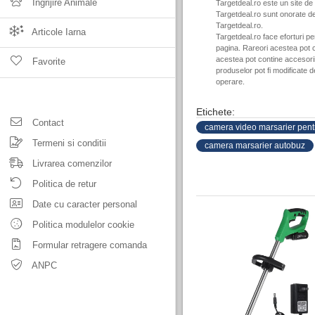
Ingrijire Animale
Targetdeal.ro este un site de
Targetdeal.ro sunt onorate de
Targetdeal.ro.
Articole Iarna
Targetdeal.ro face eforturi p
pagina. Rareori acestea pot c
acestea pot contine accesorii 
Favorite
produselor pot fi modificate 
operare.
Etichete:
Contact
camera video marsarier pen
Termeni si conditii
camera marsarier autobuz
Livrarea comenzilor
Politica de retur
Date cu caracter personal
Politica modulelor cookie
Formular retragere comanda
ANPC