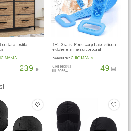
sertare textile,
1+1 Gratis. Perie corp baie, silicon,
 cm
exfoliere si masaj corporal
IC MANIA
CHIC MANIA
Vandut de:
239
49
Cod produs
lei
lei
20664
si