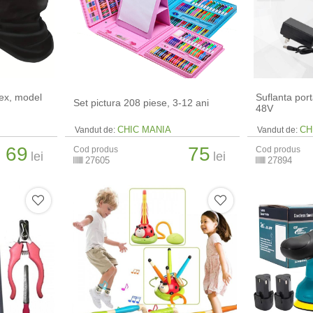
sex, model
Suflanta por
Set pictura 208 piese, 3-12 ani
48V
CHIC MANIA
CH
Vandut de:
Vandut de:
69
75
Cod produs
Cod produs
lei
lei
27605
27894