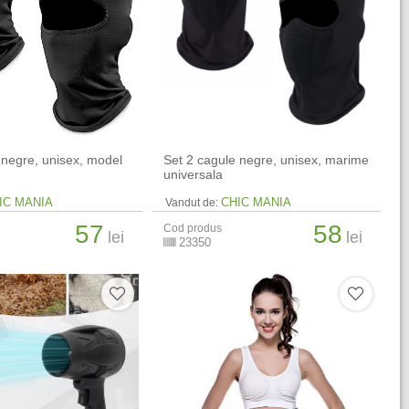
 negre, unisex, model
Set 2 cagule negre, unisex, marime
universala
IC MANIA
CHIC MANIA
Vandut de:
57
58
Cod produs
lei
lei
23350