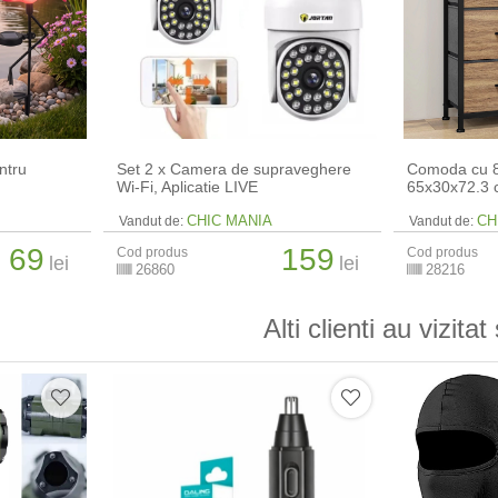
ntru
Set 2 x Camera de supraveghere
Comoda cu 8 
Wi-Fi, Aplicatie LIVE
65x30x72.3
CHIC MANIA
CH
Vandut de:
Vandut de:
69
159
Cod produs
Cod produs
lei
lei
26860
28216
Alti clienti au vizitat 