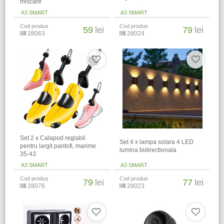
miscare
A3 SMART
A3 SMART
Cod produs
Cod produs
59
lei
79
lei
28063
28024
Set 2 x Calapod reglabil
Set 4 x lampa solara 4 LED
pentru largit pantofi, marime
lumina bidirectionala
35-43
A3 SMART
A3 SMART
Cod produs
Cod produs
79
lei
77
lei
28076
28023