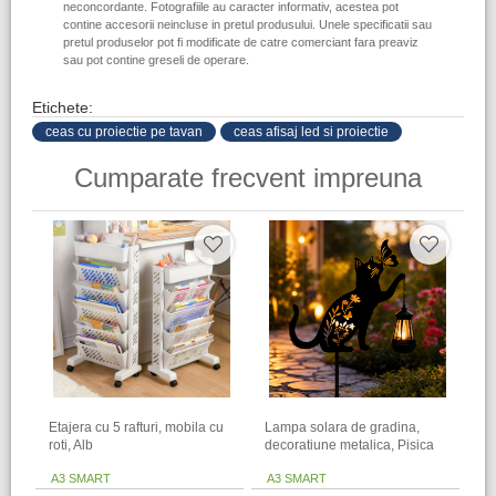
neconcordante. Fotografiile au caracter informativ, acestea pot
contine accesorii neincluse in pretul produsului. Unele specificatii sau
pretul produselor pot fi modificate de catre comerciant fara preaviz
sau pot contine greseli de operare.
Etichete:
ceas cu proiectie pe tavan
ceas afisaj led si proiectie
Cumparate frecvent impreuna
Etajera cu 5 rafturi, mobila cu
Lampa solara de gradina,
roti, Alb
decoratiune metalica, Pisica
A3 SMART
A3 SMART