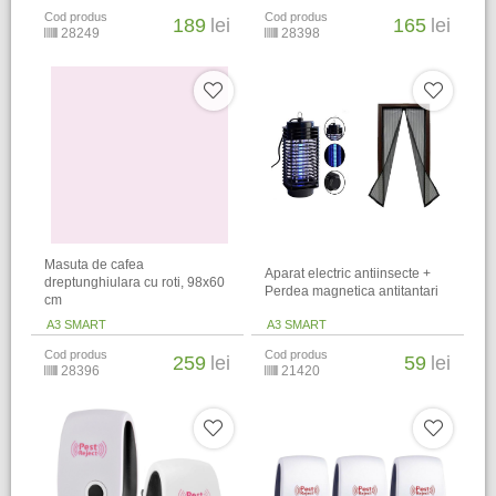
Cod produs
Cod produs
189
lei
165
lei
28249
28398
Masuta de cafea
Aparat electric antiinsecte +
dreptunghiulara cu roti, 98x60
Perdea magnetica antitantari
cm
A3 SMART
A3 SMART
Cod produs
Cod produs
259
lei
59
lei
28396
21420