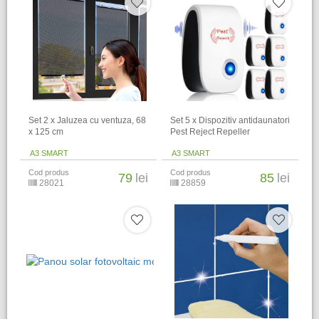
Set 2 x Jaluzea cu ventuza, 68
Set 5 x Dispozitiv antidaunatori
x 125 cm
Pest Reject Repeller
A3 SMART
A3 SMART
Cod produs
Cod produs
79
lei
85
lei
28021
28859