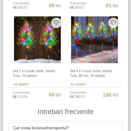
Cod produs
Cod produs
99
lei
85
lei
28575
28767
Set 2 x Copac solar, model
Set 4 x Copac solar, model
Tuia, 70 ramuri
Tuia, 80 cm, 70 ramuri
A3 SMART
A3 SMART
Cod produs
Cod produs
99
lei
186
lei
25359
28015
Intrebari frecvente
Cat costa livrarea/transportul?