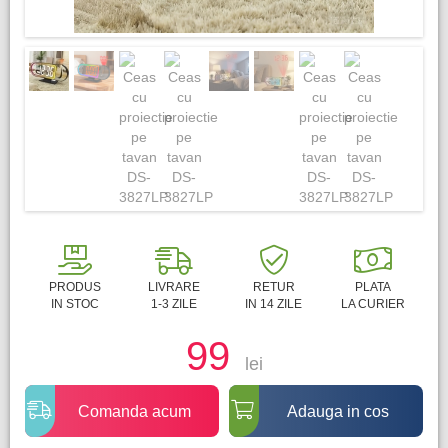
PRODUS
LIVRARE
RETUR
PLATA
IN STOC
1-3 ZILE
IN 14 ZILE
LA CURIER
99
lei
Comanda acum
Adauga in cos