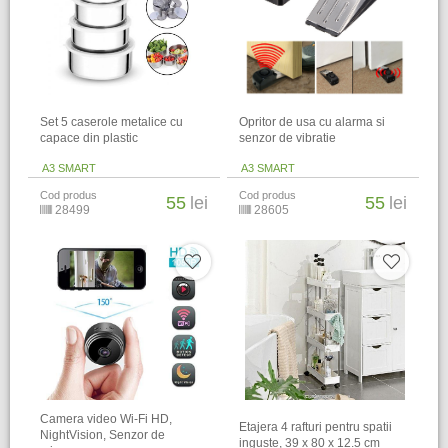
Set 5 caserole metalice cu
Opritor de usa cu alarma si
capace din plastic
senzor de vibratie
A3 SMART
A3 SMART
Cod produs
Cod produs
55
lei
55
lei
28499
28605
Camera video Wi-Fi HD,
Etajera 4 rafturi pentru spatii
NightVision, Senzor de
inguste, 39 x 80 x 12.5 cm