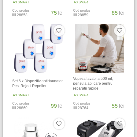
A3 SMART
A3 SMART
Cod produs
Cod produs
75
lei
85
lei
28858
28859
Vopsea lavabila 500 ml,
Set 6 x Dispozitiv antidaunatori
pensula aplicare pentru
Pest Reject Repeller
reparatii rapide
A3 SMART
A3 SMART
Cod produs
Cod produs
99
lei
55
lei
28860
28764