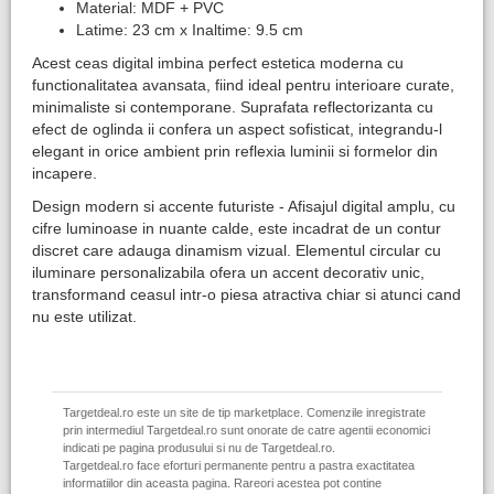
Material: MDF + PVC
Latime: 23 cm x Inaltime: 9.5 cm
Acest ceas digital imbina perfect estetica moderna cu
functionalitatea avansata, fiind ideal pentru interioare curate,
minimaliste si contemporane. Suprafata reflectorizanta cu
efect de oglinda ii confera un aspect sofisticat, integrandu-l
elegant in orice ambient prin reflexia luminii si formelor din
incapere.
Design modern si accente futuriste - Afisajul digital amplu, cu
cifre luminoase in nuante calde, este incadrat de un contur
discret care adauga dinamism vizual. Elementul circular cu
iluminare personalizabila ofera un accent decorativ unic,
transformand ceasul intr-o piesa atractiva chiar si atunci cand
nu este utilizat.
Targetdeal.ro este un site de tip marketplace. Comenzile inregistrate
prin intermediul Targetdeal.ro sunt onorate de catre agentii economici
indicati pe pagina produsului si nu de Targetdeal.ro.
Targetdeal.ro face eforturi permanente pentru a pastra exactitatea
informatiilor din aceasta pagina. Rareori acestea pot contine