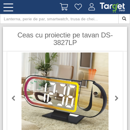
Ceas cu proiectie pe tavan DS-
3827LP
Previous
Next