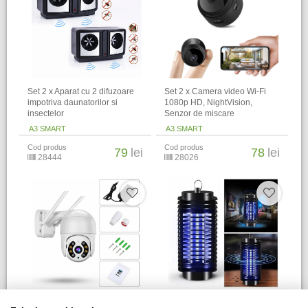
Set 2 x Aparat cu 2 difuzoare
Set 2 x Camera video Wi-Fi
impotriva daunatorilor si
1080p HD, NightVision,
insectelor
Senzor de miscare
A3 SMART
A3 SMART
Cod produs
Cod produs
79
lei
78
lei
28444
28026
Camere de supraveghere IP
Set 3 x Aparat electric