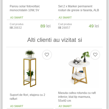
Panou solar fotovoltaic
Set 2 x Marker permanent
monocristalin 10W, 5V
rosturi de gresie si faianta, ALB
A3 SMART
A3 SMART
Cod produs
Cod produs
89
lei
49
lei
28832
28857
Alti clienti au vizitat si
Masuta cafea rotunda cu raft
Suport de flori, etajera cu 2
inferior, blat tip marmura,
rafturi
55x40 cm
A3 SMART
A3 SMART