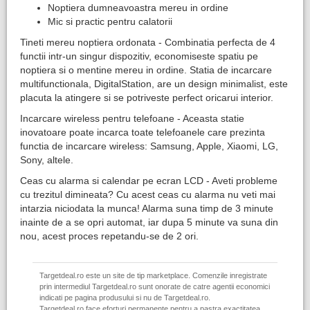
Noptiera dumneavoastra mereu in ordine
Mic si practic pentru calatorii
Tineti mereu noptiera ordonata - Combinatia perfecta de 4
functii intr-un singur dispozitiv, economiseste spatiu pe
noptiera si o mentine mereu in ordine. Statia de incarcare
multifunctionala, DigitalStation, are un design minimalist, este
placuta la atingere si se potriveste perfect oricarui interior.
Incarcare wireless pentru telefoane - Aceasta statie
inovatoare poate incarca toate telefoanele care prezinta
functia de incarcare wireless: Samsung, Apple, Xiaomi, LG,
Sony, altele.
Ceas cu alarma si calendar pe ecran LCD - Aveti probleme
cu trezitul dimineata? Cu acest ceas cu alarma nu veti mai
intarzia niciodata la munca! Alarma suna timp de 3 minute
inainte de a se opri automat, iar dupa 5 minute va suna din
nou, acest proces repetandu-se de 2 ori.
Targetdeal.ro este un site de tip marketplace. Comenzile inregistrate
prin intermediul Targetdeal.ro sunt onorate de catre agentii economici
indicati pe pagina produsului si nu de Targetdeal.ro.
Targetdeal.ro face eforturi permanente pentru a pastra exactitatea