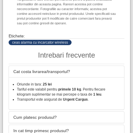
informatiilor din aceasta pagina. Rareori acestea pot contine
neconcordante. Fotografiile au caracter informativ, acestea pot
contine accesorii neincluse in pretul produsului. Unele specificatii sau
pretul produselor pot fi modificate de catre comerciant fara preaviz
sau pot contine greseli de operare.
Etichete:
ceas alarma cu incarcator wireless
Intrebari frecvente
Cat costa livrarea/transportul?
Oriunde in tara:
25 lei
Tariful este valabil pentru
primele 10 kg
. Pentru fiecare
kilogram suplimentar se mai percepe o taxa de
1 leu
.
Transportul este asigurat de
Urgent Cargus
.
Cum platesc produsul?
In cat timp primesc produsul?