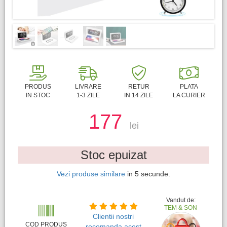
PRODUS
LIVRARE
RETUR
PLATA
IN STOC
1-3 ZILE
IN 14 ZILE
LA CURIER
177
lei
Stoc epuizat
Vezi produse similare
in
4
secunde.
Vandut de:
TEM & SON
Clientii nostri
COD PRODUS
recomanda acest