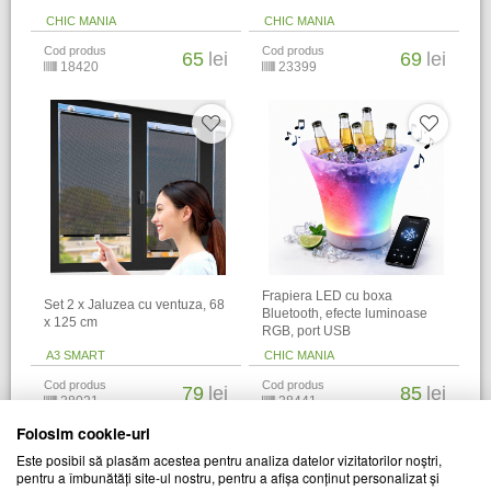
CHIC MANIA
CHIC MANIA
Cod produs
Cod produs
65
lei
69
lei
18420
23399
Frapiera LED cu boxa
Set 2 x Jaluzea cu ventuza, 68
Bluetooth, efecte luminoase
x 125 cm
RGB, port USB
A3 SMART
CHIC MANIA
Cod produs
Cod produs
79
lei
85
lei
28021
28441
Folosim cookie-uri
Alti clienti au vizitat si
Este posibil să plasăm acestea pentru analiza datelor vizitatorilor noștri,
pentru a îmbunătăți site-ul nostru, pentru a afișa conținut personalizat și