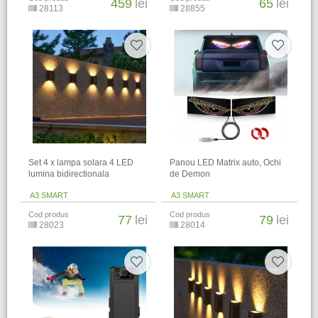
459
lei
65
lei
28113
28855
Set 4 x lampa solara 4 LED
Panou LED Matrix auto, Ochi
lumina bidirectionala
de Demon
A3 SMART
A3 SMART
Cod produs
Cod produs
77
lei
79
lei
28023
28014