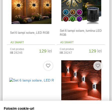
Set 6 lampi solare, lumina LED
Set 6 lampi solare, LED RGB
RGB
A3 SMART
A3 SMART
Cod produs
Cod produs
129
lei
129
lei
28246
28247
Set 4 lampi solare LED, lumina
Set 6 lampi solare, LED RGB
Folosim cookie-uri
bidirectionala, Alb cald,
Multicolor