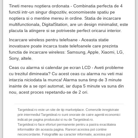
Tineti mereu noptiera ordonata - Combinatia perfecta de 4
functii intr-un singur dispozitiv, economiseste spatiu pe
noptiera si o mentine mereu in ordine. Statia de incarcare
multifunctionala, DigitalStation, are un design minimalist, este
placuta la atingere si se potriveste perfect oricarui interior.
Incarcare wireless pentru telefoane - Aceasta statie
inovatoare poate incarca toate telefoanele care prezinta
functia de incarcare wireless: Samsung, Apple, Xiaomi, LG,
Sony, altele.
Ceas cu alarma si calendar pe ecran LCD - Aveti probleme
cu trezitul dimineata? Cu acest ceas cu alarma nu veti mai
intarzia niciodata la munca! Alarma suna timp de 3 minute
inainte de a se opri automat, iar dupa 5 minute va suna din
nou, acest proces repetandu-se de 2 ori.
Targetdeal.ro este un site de tip marketplace. Comenzile inregistrate
prin intermediul Targetdeal.ro sunt onorate de catre agentii economici
indicati pe pagina produsului si nu de Targetdeal.ro.
Targetdeal.ro face eforturi permanente pentru a pastra exactitatea
informatiilor din aceasta pagina. Rareori acestea pot contine
neconcordante. Fotografiile au caracter informativ, acestea pot