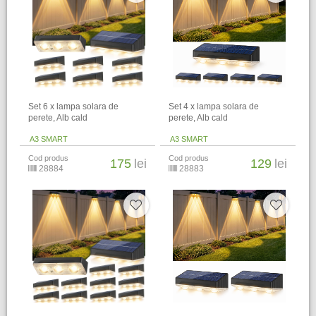
Set 6 x lampa solara de
Set 4 x lampa solara de
perete, Alb cald
perete, Alb cald
A3 SMART
A3 SMART
Cod produs
Cod produs
175
lei
129
lei
28884
28883