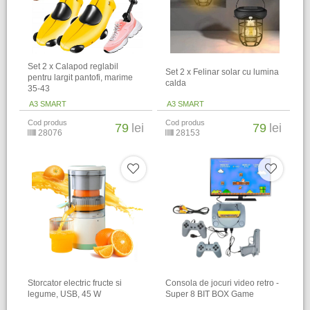
Set 2 x Calapod reglabil
Set 2 x Felinar solar cu lumina
pentru largit pantofi, marime
calda
35-43
A3 SMART
A3 SMART
Cod produs
Cod produs
79
lei
79
lei
28076
28153
Storcator electric fructe si
Consola de jocuri video retro -
legume, USB, 45 W
Super 8 BIT BOX Game