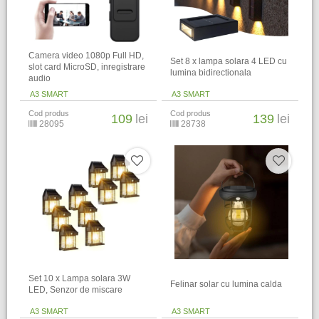
Camera video 1080p Full HD,
Set 8 x lampa solara 4 LED cu
slot card MicroSD, inregistrare
lumina bidirectionala
audio
A3 SMART
A3 SMART
Cod produs
Cod produs
109
lei
139
lei
28095
28738
Set 10 x Lampa solara 3W
Felinar solar cu lumina calda
LED, Senzor de miscare
A3 SMART
A3 SMART