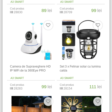
A3 SMART
A3 SMART
Cod produs
Cod produs
89
lei
99
lei
28830
28709
Camera de Supraveghere HD
Set 3 x Felinar solar cu lumina
IP WiFi de la 360Eye PRO
calda
A3 SMART
A3 SMART
Cod produs
Cod produs
99
lei
111
lei
28283
28154