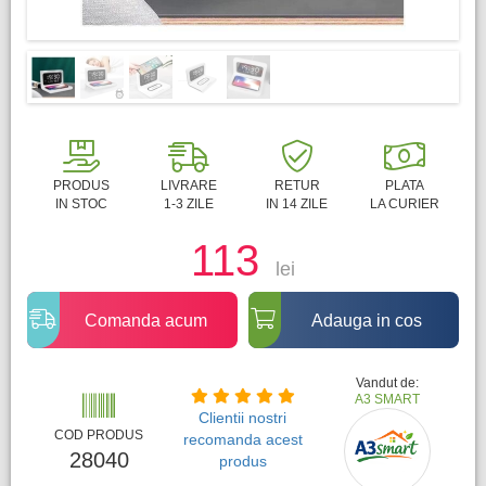
PRODUS
LIVRARE
RETUR
PLATA
IN STOC
1-3 ZILE
IN 14 ZILE
LA CURIER
113
lei
Comanda acum
Adauga in cos
Vandut de:
A3 SMART
Clientii nostri
COD PRODUS
recomanda acest
28040
produs