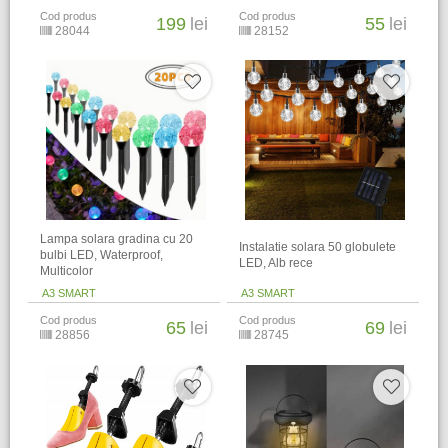
Cod produs
Cod produs
199
lei
55
lei
28044
28152
Lampa solara gradina cu 20
Instalatie solara 50 globulete
bulbi LED, Waterproof,
LED, Alb rece
Multicolor
A3 SMART
A3 SMART
Cod produs
Cod produs
65
lei
69
lei
28856
28745