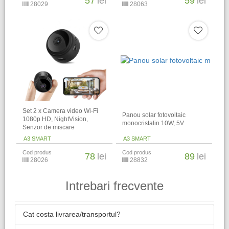
57
lei
59
lei
28029
28063
Set 2 x Camera video Wi-Fi
Panou solar fotovoltaic
1080p HD, NightVision,
monocristalin 10W, 5V
Senzor de miscare
A3 SMART
A3 SMART
Cod produs
Cod produs
78
lei
89
lei
28026
28832
Intrebari frecvente
Cat costa livrarea/transportul?