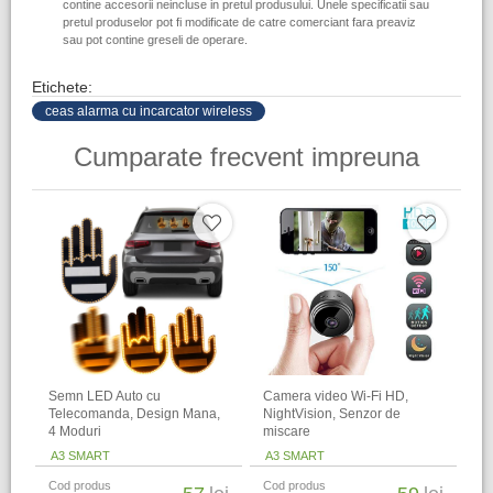
contine accesorii neincluse in pretul produsului. Unele specificatii sau
pretul produselor pot fi modificate de catre comerciant fara preaviz
sau pot contine greseli de operare.
Etichete:
ceas alarma cu incarcator wireless
Cumparate frecvent impreuna
Semn LED Auto cu
Camera video Wi-Fi HD,
Telecomanda, Design Mana,
NightVision, Senzor de
4 Moduri
miscare
A3 SMART
A3 SMART
Cod produs
Cod produs