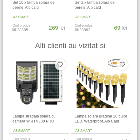
Set 10 x lampa solara de
Set 2 x lampa solara de
perete, Alb cald
perete, Alb cald
A3 SMART
A3 SMART
Cod produs
Cod produs
269
lei
69
lei
28885
28882
Alti clienti au vizitat si
Lampa stradala solara cu
Lampa solara gradina 20 bulbi
camera Wi-Fi V380 PRO
LED, Waterproof, Alb Cald
A3 SMART
A3 SMART
Cod produs
Cod produs