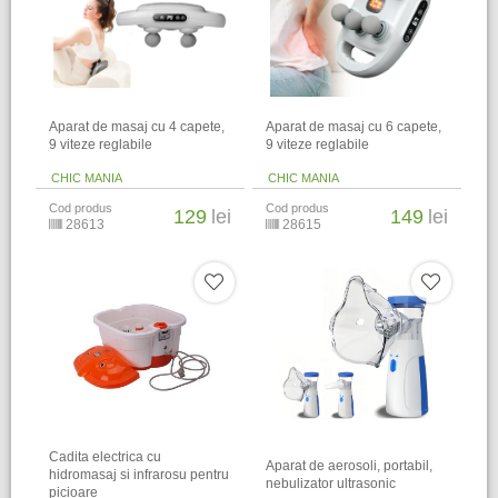
Aparat de masaj cu 4 capete,
Aparat de masaj cu 6 capete,
9 viteze reglabile
9 viteze reglabile
CHIC MANIA
CHIC MANIA
Cod produs
Cod produs
129
lei
149
lei
28613
28615
Cadita electrica cu
Aparat de aerosoli, portabil,
hidromasaj si infrarosu pentru
nebulizator ultrasonic
picioare