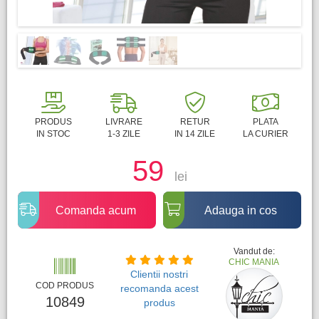
PRODUS
LIVRARE
RETUR
PLATA
IN STOC
1-3 ZILE
IN 14 ZILE
LA CURIER
59
lei
Comanda acum
Adauga in cos
Vandut de:
CHIC MANIA
Clientii nostri
COD PRODUS
recomanda acest
10849
produs