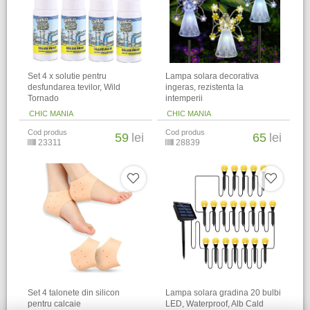
Set 4 x solutie pentru
Lampa solara decorativa
desfundarea tevilor, Wild
ingeras, rezistenta la
Tornado
intemperii
CHIC MANIA
CHIC MANIA
Cod produs
Cod produs
59
lei
65
lei
23311
28839
Set 4 talonete din silicon
Lampa solara gradina 20 bulbi
pentru calcaie
LED, Waterproof, Alb Cald