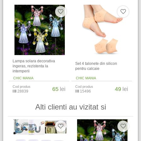
Lampa solara decorativa
Set 4 talonete din silicon
ingeras, rezistenta la
pentru calcaie
intemperii
CHIC MANIA
CHIC MANIA
Cod produs
Cod produs
65
lei
49
lei
28839
15496
Alti clienti au vizitat si