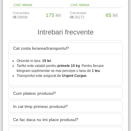
CHIC MANIA
CHIC MANIA
Cod produs
Cod produs
175
lei
65
lei
28608
28272
Intrebari frecvente
Cat costa livrarea/transportul?
Oriunde in tara:
19 lei
.
Tariful este valabil pentru
primele 10 kg
. Pentru fiecare
kilogram suplimentar se mai percepe o taxa de
1 leu
.
Transportul este asigurat de
Urgent Cargus
.
Cum platesc produsul?
In cat timp primesc produsul?
Ce fac daca nu imi place produsul?