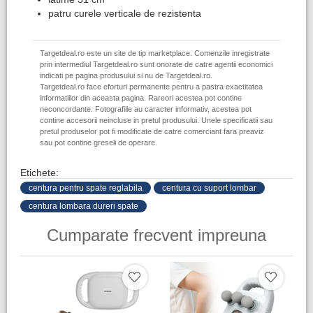
patru curele verticale de rezistenta
Targetdeal.ro este un site de tip marketplace. Comenzile inregistrate
prin intermediul Targetdeal.ro sunt onorate de catre agentii economici
indicati pe pagina produsului si nu de Targetdeal.ro.
Targetdeal.ro face eforturi permanente pentru a pastra exactitatea
informatiilor din aceasta pagina. Rareori acestea pot contine
neconcordante. Fotografiile au caracter informativ, acestea pot
contine accesorii neincluse in pretul produsului. Unele specificatii sau
pretul produselor pot fi modificate de catre comerciant fara preaviz
sau pot contine greseli de operare.
Etichete:
centura pentru spate reglabila
centura cu suport lombar
centura lombara dureri spate
Cumparate frecvent impreuna