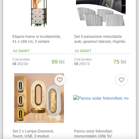
Etajera haine si incaltaminte,
Set 4 parasolare retractabile
41 x 188 cm, 3 sertare
auto, geamuri laterale, Argintiu
A3 SMART
A3 SMART
Cod produs
Cod produs
99
lei
75
lei
28234
28573
Set 2 x Lampa Diamond,
Panou solar fotovoltaic
Touch, USB, 3 moduri
monocristalin 10W, 5V