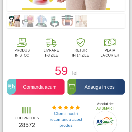
PRODUS
LIVRARE
RETUR
PLATA
IN STOC
1-3 ZILE
IN 14 ZILE
LA CURIER
59
lei
Comanda acum
Adauga in cos
Vandut de:
A3 SMART
Clientii nostri
COD PRODUS
recomanda acest
28572
produs