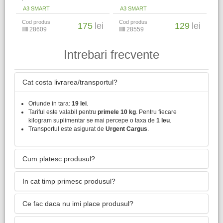
A3 SMART
A3 SMART
Cod produs
Cod produs
175
lei
129
lei
28609
28559
Intrebari frecvente
Cat costa livrarea/transportul?
Oriunde in tara:
19 lei
.
Tariful este valabil pentru
primele 10 kg
. Pentru fiecare
kilogram suplimentar se mai percepe o taxa de
1 leu
.
Transportul este asigurat de
Urgent Cargus
.
Cum platesc produsul?
In cat timp primesc produsul?
Ce fac daca nu imi place produsul?