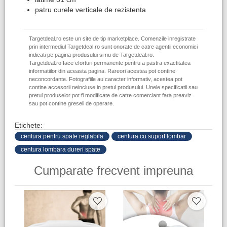
patru curele verticale de rezistenta
Targetdeal.ro este un site de tip marketplace. Comenzile inregistrate
prin intermediul Targetdeal.ro sunt onorate de catre agentii economici
indicati pe pagina produsului si nu de Targetdeal.ro.
Targetdeal.ro face eforturi permanente pentru a pastra exactitatea
informatiilor din aceasta pagina. Rareori acestea pot contine
neconcordante. Fotografiile au caracter informativ, acestea pot
contine accesorii neincluse in pretul produsului. Unele specificatii sau
pretul produselor pot fi modificate de catre comerciant fara preaviz
sau pot contine greseli de operare.
Etichete:
centura pentru spate reglabila
centura cu suport lombar
centura lombara dureri spate
Cumparate frecvent impreuna