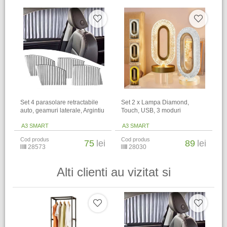
Set 4 parasolare retractabile
Set 2 x Lampa Diamond,
auto, geamuri laterale, Argintiu
Touch, USB, 3 moduri
A3 SMART
A3 SMART
Cod produs
Cod produs
75
lei
89
lei
28573
28030
Alti clienti au vizitat si