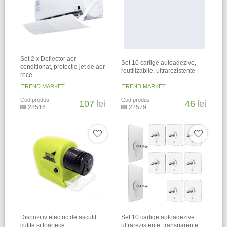
Set 2 x Deflector aer
Set 10 carlige autoadezive,
conditionat, protectie jet de aer
reutilizabile, ultrarezistente
rece
TREND MARKET
TREND MARKET
Cod produs
Cod produs
107
lei
46
lei
28516
22579
Dispozitiv electric de ascutit
Set 10 carlige autoadezive
cutite si foarfece
ultrarezistente, transparente