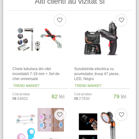
Alti clienti au vizitat si
Cheie tubulara din otel
Surubelnita electrica cu
inoxidabil 7-19 mm + Set de
acumulator, trusa 47 piese,
chei universale
LED, Negru
TREND MARKET
TREND MARKET
Cod produs
Cod produs
82
lei
79
lei
04802
27930