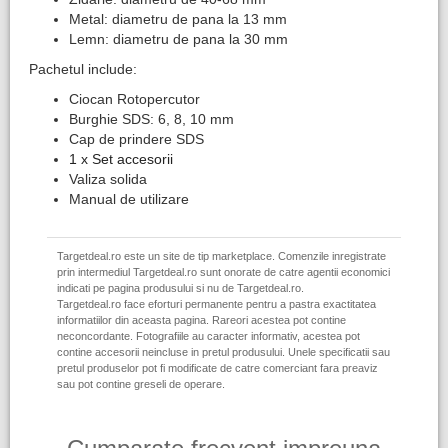
Metal: diametru de pana la 13 mm
Lemn: diametru de pana la 30 mm
Pachetul include:
Ciocan Rotopercutor
Burghie SDS: 6, 8, 10 mm
Cap de prindere SDS
1 x Set accesorii
Valiza solida
Manual de utilizare
Targetdeal.ro este un site de tip marketplace. Comenzile inregistrate
prin intermediul Targetdeal.ro sunt onorate de catre agentii economici
indicati pe pagina produsului si nu de Targetdeal.ro.
Targetdeal.ro face eforturi permanente pentru a pastra exactitatea
informatiilor din aceasta pagina. Rareori acestea pot contine
neconcordante. Fotografiile au caracter informativ, acestea pot
contine accesorii neincluse in pretul produsului. Unele specificatii sau
pretul produselor pot fi modificate de catre comerciant fara preaviz
sau pot contine greseli de operare.