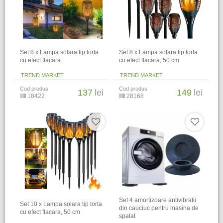
Set 8 x Lampa solara tip torta
Set 8 x Lampa solara tip torta
cu efect flacara
cu efect flacara, 50 cm
TREND MARKET
TREND MARKET
Cod produs
Cod produs
137
lei
149
lei
18422
28168
Set 4 amortizoare antivibratii
Set 10 x Lampa solara tip torta
din cauciuc pentru masina de
cu efect flacara, 50 cm
spalat