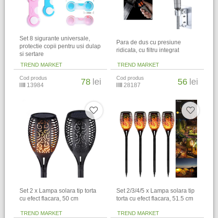
Set 8 sigurante universale,
Para de dus cu presiune
protectie copii pentru usi dulap
ridicata, cu filtru integrat
si sertare
TREND MARKET
TREND MARKET
Cod produs
Cod produs
78
lei
56
lei
13984
28187
Set 2 x Lampa solara tip torta
Set 2/3/4/5 x Lampa solara tip
cu efect flacara, 50 cm
torta cu efect flacara, 51.5 cm
TREND MARKET
TREND MARKET