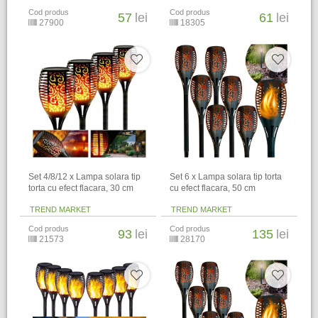
Cod produs
Cod produs
57
lei
61
lei
27900
18305
Set 4/8/12 x Lampa solara tip
Set 6 x Lampa solara tip torta
torta cu efect flacara, 30 cm
cu efect flacara, 50 cm
TREND MARKET
TREND MARKET
Cod produs
Cod produs
93
lei
135
lei
21573
28170