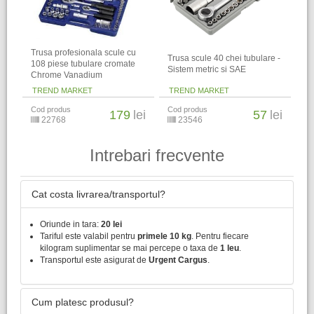
Trusa profesionala scule cu
Trusa scule 40 chei tubulare -
108 piese tubulare cromate
Sistem metric si SAE
Chrome Vanadium
TREND MARKET
TREND MARKET
Cod produs
Cod produs
179
lei
57
lei
22768
23546
Intrebari frecvente
Cat costa livrarea/transportul?
Oriunde in tara:
20 lei
Tariful este valabil pentru
primele 10 kg
. Pentru fiecare
kilogram suplimentar se mai percepe o taxa de
1 leu
.
Transportul este asigurat de
Urgent Cargus
.
Cum platesc produsul?