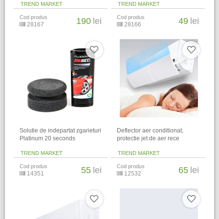
TREND MARKET
TREND MARKET
Cod produs
Cod produs
190
lei
49
lei
28167
28166
Solutie de indepartat zgarieturi
Deflector aer conditionat,
Platinum 20 seconds
protectie jet de aer rece
TREND MARKET
TREND MARKET
Cod produs
Cod produs
55
lei
65
lei
14351
12532