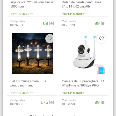
Irigator oral 220 ml - dus bucal
Dulap de perete pentru baie,
1800 rpm
34 x 14 x 62 cm​, Alb
TREND MARKET
TREND MARKET
Cod produs
Cod produs
69
lei
99
lei
26131
28320
Set 4 x Cruce solara LED
Camera de Supraveghere HD
pentru mormant
IP WiFi de la 360Eye PRO
TREND MARKET
TREND MARKET
Cod produs
Cod produs
175
lei
99
lei
28338
04058