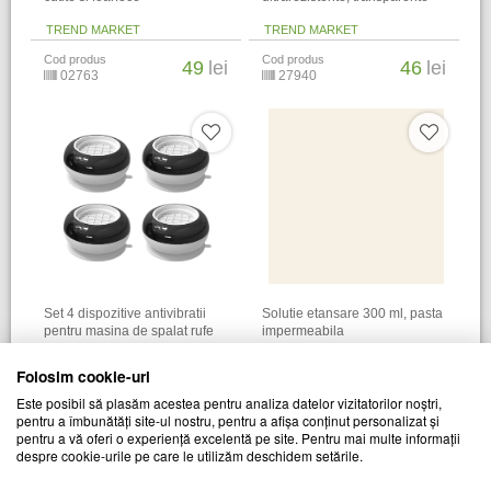
TREND MARKET
TREND MARKET
Cod produs
Cod produs
49
lei
46
lei
02763
27940
Set 4 dispozitive antivibratii
Solutie etansare 300 ml, pasta
pentru masina de spalat rufe
impermeabila
TREND MARKET
TREND MARKET
Folosim cookie-uri
Cod produs
Cod produs
53
lei
59
lei
Este posibil să plasăm acestea pentru analiza datelor vizitatorilor noștri,
27287
27369
pentru a îmbunătăți site-ul nostru, pentru a afișa conținut personalizat și
pentru a vă oferi o experiență excelentă pe site. Pentru mai multe informații
despre cookie-urile pe care le utilizăm deschidem setările.