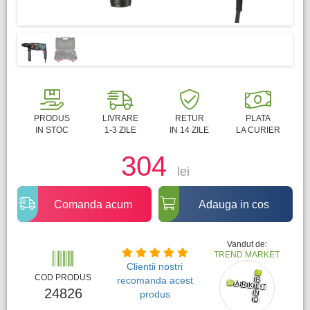
PRODUS
LIVRARE
RETUR
PLATA
IN STOC
1-3 ZILE
IN 14 ZILE
LA CURIER
304
lei
Comanda acum
Adauga in cos
Vandut de:
TREND MARKET
Clientii nostri
COD PRODUS
recomanda acest
24826
produs