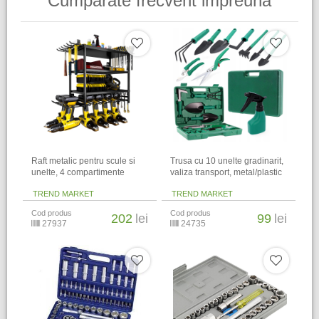
Cumparate frecvent impreuna
Raft metalic pentru scule si
Trusa cu 10 unelte gradinarit,
unelte, 4 compartimente
valiza transport, metal/plastic
TREND MARKET
TREND MARKET
Cod produs
Cod produs
202
lei
99
lei
27937
24735