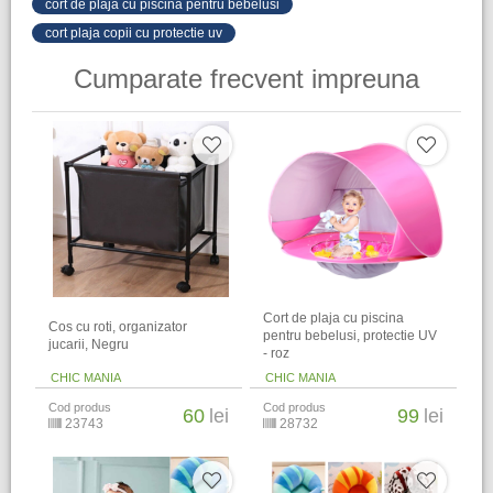
cort de plaja cu piscina pentru bebelusi
cort plaja copii cu protectie uv
Cumparate frecvent impreuna
Cort de plaja cu piscina
Cos cu roti, organizator
pentru bebelusi, protectie UV
jucarii, Negru
- roz
CHIC MANIA
CHIC MANIA
Cod produs
Cod produs
60
lei
99
lei
23743
28732