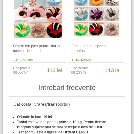
Fotoliu din plus pentru stat in
Fotoliu din plus pentru
fundulet bebelusi
bebelusi
CHIC MANIA
CHIC MANIA
Cod produs
Cod produs
113
lei
113
lei
05757
23379
Intrebari frecvente
Cat costa livrarea/transportul?
Oriunde in tara:
19 lei
.
Tariful este valabil pentru
primele 10 kg
. Pentru fiecare
kilogram suplimentar se mai percepe o taxa de
1 leu
.
Transportul este asigurat de
Urgent Cargus
.