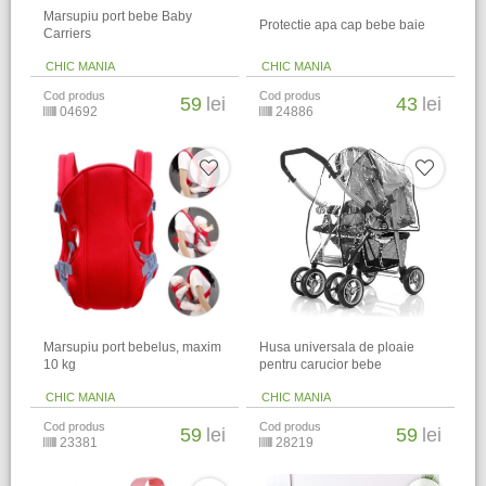
Marsupiu port bebe Baby
Protectie apa cap bebe baie
Carriers
CHIC MANIA
CHIC MANIA
Cod produs
Cod produs
59
lei
43
lei
04692
24886
Marsupiu port bebelus, maxim
Husa universala de ploaie
10 kg
pentru carucior bebe
CHIC MANIA
CHIC MANIA
Cod produs
Cod produs
59
lei
59
lei
23381
28219