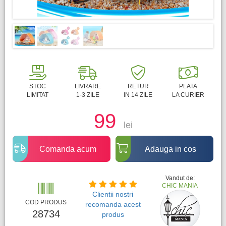
STOC
LIVRARE
RETUR
PLATA
LIMITAT
1-3 ZILE
IN 14 ZILE
LA CURIER
99
lei
Comanda acum
Adauga in cos
Vandut de:
CHIC MANIA
Clientii nostri
COD PRODUS
recomanda acest
28734
produs