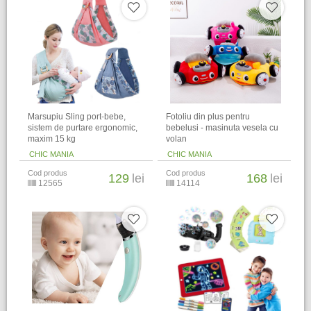
Marsupiu Sling port-bebe,
Fotoliu din plus pentru
sistem de purtare ergonomic,
bebelusi - masinuta vesela cu
maxim 15 kg
volan
CHIC MANIA
CHIC MANIA
Cod produs
Cod produs
129
lei
168
lei
12565
14114