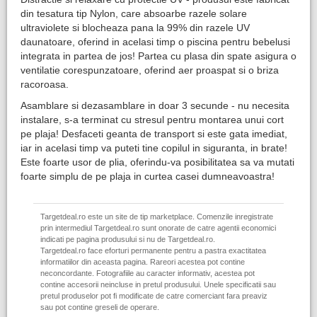
din tesatura tip Nylon, care absoarbe razele solare
ultraviolete si blocheaza pana la 99% din razele UV
daunatoare, oferind in acelasi timp o piscina pentru bebelusi
integrata in partea de jos! Partea cu plasa din spate asigura o
ventilatie corespunzatoare, oferind aer proaspat si o briza
racoroasa.
Asamblare si dezasamblare in doar 3 secunde - nu necesita
instalare, s-a terminat cu stresul pentru montarea unui cort
pe plaja! Desfaceti geanta de transport si este gata imediat,
iar in acelasi timp va puteti tine copilul in siguranta, in brate!
Este foarte usor de plia, oferindu-va posibilitatea sa va mutati
foarte simplu de pe plaja in curtea casei dumneavoastra!
Targetdeal.ro este un site de tip marketplace. Comenzile inregistrate
prin intermediul Targetdeal.ro sunt onorate de catre agentii economici
indicati pe pagina produsului si nu de Targetdeal.ro.
Targetdeal.ro face eforturi permanente pentru a pastra exactitatea
informatiilor din aceasta pagina. Rareori acestea pot contine
neconcordante. Fotografiile au caracter informativ, acestea pot
contine accesorii neincluse in pretul produsului. Unele specificatii sau
pretul produselor pot fi modificate de catre comerciant fara preaviz
sau pot contine greseli de operare.