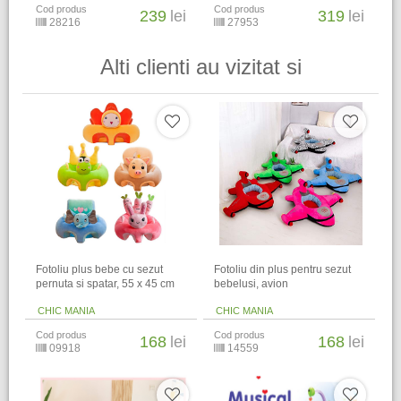
Cod produs
Cod produs
239
lei
319
lei
28216
27953
Alti clienti au vizitat si
Fotoliu plus bebe cu sezut
Fotoliu din plus pentru sezut
pernuta si spatar, 55 x 45 cm
bebelusi, avion
CHIC MANIA
CHIC MANIA
Cod produs
Cod produs
168
lei
168
lei
09918
14559