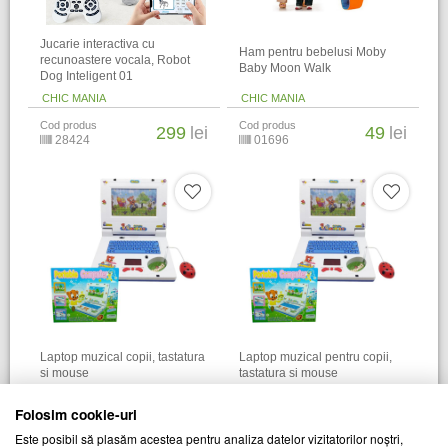
Jucarie interactiva cu
Ham pentru bebelusi Moby
recunoastere vocala, Robot
Baby Moon Walk
Dog Inteligent 01
CHIC MANIA
CHIC MANIA
Cod produs
Cod produs
299
lei
49
lei
28424
01696
Laptop muzical copii, tastatura
Laptop muzical pentru copii,
si mouse
tastatura si mouse
CHIC MANIA
CHIC MANIA
Folosim cookie-uri
Cod produs
Cod produs
60
lei
60
lei
Este posibil să plasăm acestea pentru analiza datelor vizitatorilor noștri,
23370
27031