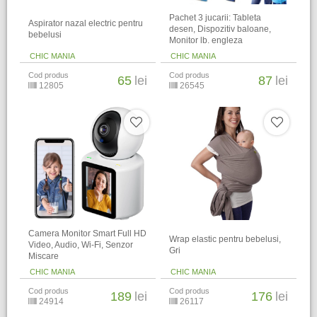
Pachet 3 jucarii: Tableta
Aspirator nazal electric pentru
desen, Dispozitiv baloane,
bebelusi
Monitor lb. engleza
CHIC MANIA
CHIC MANIA
Cod produs
Cod produs
65
lei
87
lei
12805
26545
Camera Monitor Smart Full HD
Wrap elastic pentru bebelusi,
Video, Audio, Wi-Fi, Senzor
Gri
Miscare
CHIC MANIA
CHIC MANIA
Cod produs
Cod produs
189
lei
176
lei
24914
26117