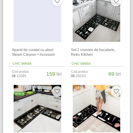
Aparat de curatat cu aburi
​Set 2 covoare de bucatarie,
Steam Cleaner + Accesorii
Retro Kitchen
CHIC MANIA
CHIC MANIA
Cod produs
Cod produs
159
lei
69
lei
11085
26033