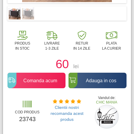
PRODUS
LIVRARE
RETUR
PLATA
IN STOC
1-3 ZILE
IN 14 ZILE
LA CURIER
60
lei
Comanda acum
Adauga in cos
Vandut de:
CHIC MANIA
Clientii nostri
COD PRODUS
recomanda acest
23743
produs