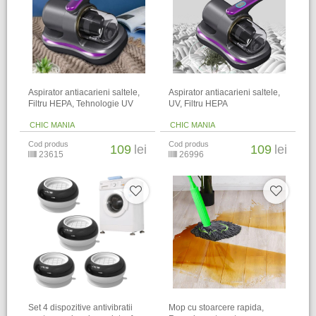
Aspirator antiacarieni saltele,
Aspirator antiacarieni saltele,
Filtru HEPA, Tehnologie UV
UV, Filtru HEPA
CHIC MANIA
CHIC MANIA
Cod produs
Cod produs
109
lei
109
lei
23615
26996
Set 4 dispozitive antivibratii
Mop cu stoarcere rapida,