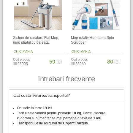
Sistem de curatare Flat Mop,
Mop rotativ Hurricane Spin
mop pliabil cu galeata
Scrubber
CHIC MANIA
CHIC MANIA
Cod produs
Cod produs
59
lei
80
lei
26005
23289
Intrebari frecvente
Cat costa livrarea/transportul?
Oriunde in tara:
19 lei
.
Tariful este valabil pentru
primele 10 kg
. Pentru fiecare
kilogram suplimentar se mai percepe o taxa de
1 leu
.
Transportul este asigurat de
Urgent Cargus
.