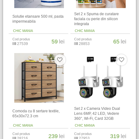
Set 2 x Spuma de curatare
Solutie etansare 500 ml, pasta
faciala cu perie din silicon
impermeabila
integrata
CHIC MANIA
CHIC MANIA
Cod produs
Cod produs
59
lei
65
lei
27539
28853
Set 2 x Camera Video Dual
Comoda cu 8 sertare textile,
Lens 6MP, 42 LED, Vedere
65x30x72.3 cm
360°, Wi-Fi, Card 32GB
CHIC MANIA
CHIC MANIA
Cod produs
Cod produs
239
lei
319
lei
28216
27953