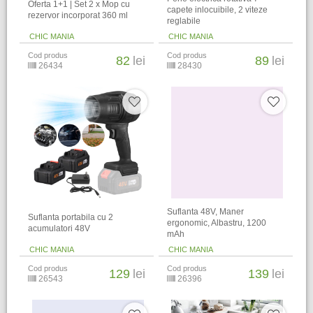
Oferta 1+1 | Set 2 x Mop cu
capete inlocuibile, 2 viteze
rezervor incorporat 360 ml
reglabile
CHIC MANIA
CHIC MANIA
Cod produs
Cod produs
82
lei
89
lei
26434
28430
Suflanta 48V, Maner
Suflanta portabila cu 2
ergonomic, Albastru, 1200
acumulatori 48V
mAh
CHIC MANIA
CHIC MANIA
Cod produs
Cod produs
129
lei
139
lei
26543
26396