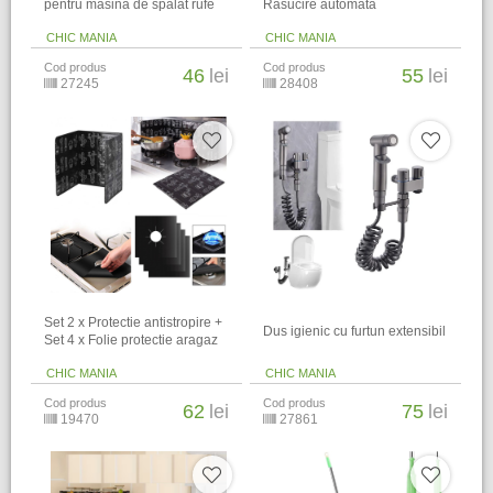
pentru masina de spalat rufe
Rasucire automata
CHIC MANIA
CHIC MANIA
Cod produs
Cod produs
46
lei
55
lei
27245
28408
Set 2 x Protectie antistropire +
Dus igienic cu furtun extensibil
Set 4 x Folie protectie aragaz
CHIC MANIA
CHIC MANIA
Cod produs
Cod produs
62
lei
75
lei
19470
27861