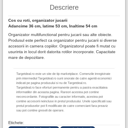
Descriere
Cos cu roti, organizator jucarii
Adancime 36 cm, latime 53 cm, Inaltime 54 cm
Organizator multifunctional pentru jucarii sau alte obiecte.
Produsul este perfect ca organizator pentru jucarii si diverse
accesorii in camera copiilor. Organizatorul poate fi mutat cu
usurinta in locul dorit datorita rotilor incorporate. Capacitate
mare de depozitare.
Targetdeal.ro este un site de tip marketplace. Comenzile inregistrate
prin intermediul Targetdeal.ro sunt onorate de catre agentii economici
indicati pe pagina produsului si nu de Targetdeal.ro.
Targetdeal.ro face eforturi permanente pentru a pastra exactitatea
informatiilor din aceasta pagina. Rareori acestea pot contine
neconcordante. Fotografiile au caracter informativ, acestea pot
contine accesorii neincluse in pretul produsului. Unele specificatii sau
pretul produselor pot fi modificate de catre comerciant fara preaviz
sau pot contine greseli de operare.
Etichete: