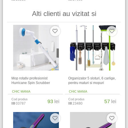
Alti clienti au vizitat si
Mop rotativ profesionist
Organizator 5 sloturi, 6 carlige,
Hurricane Spin Scrubber
pentru maturi si mopuri
CHIC MANIA
CHIC MANIA
Cod produs
Cod produs
93
lei
57
lei
03787
23480