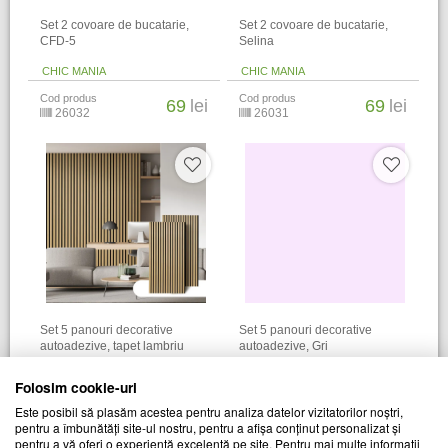
​Set 2 covoare de bucatarie,
​Set 2 covoare de bucatarie,
CFD-5
Selina
CHIC MANIA
CHIC MANIA
Cod produs
Cod produs
69
lei
69
lei
26032
26031
Set 5 panouri decorative
Set 5 panouri decorative
autoadezive, tapet lambriu
autoadezive, Gri
CHIC MANIA
CHIC MANIA
Folosim cookie-uri
Cod produs
Cod produs
79
lei
79
lei
Este posibil să plasăm acestea pentru analiza datelor vizitatorilor noștri,
26877
28127
pentru a îmbunătăți site-ul nostru, pentru a afișa conținut personalizat și
pentru a vă oferi o experiență excelentă pe site. Pentru mai multe informații