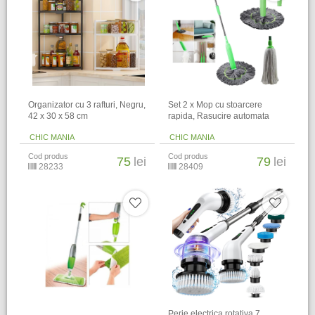
Organizator cu 3 rafturi, Negru,
Set 2 x Mop cu stoarcere
42 x 30 x 58 cm
rapida, Rasucire automata
CHIC MANIA
CHIC MANIA
Cod produs
Cod produs
75
lei
79
lei
28233
28409
Perie electrica rotativa 7