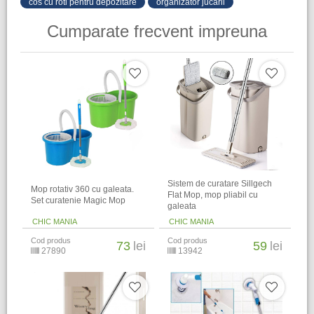
cos cu roti pentru depozitare
organizator jucarii
Cumparate frecvent impreuna
Sistem de curatare Sillgech
Mop rotativ 360 cu galeata.
Flat Mop, mop pliabil cu
Set curatenie Magic Mop
galeata
CHIC MANIA
CHIC MANIA
Cod produs
Cod produs
73
lei
59
lei
27890
13942