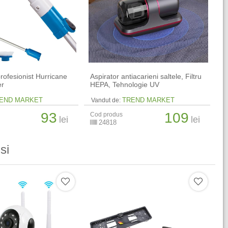
rofesionist Hurricane
Aspirator antiacarieni saltele, Filtru
er
HEPA, Tehnologie UV
END MARKET
TREND MARKET
Vandut de:
93
109
Cod produs
lei
lei
24818
si