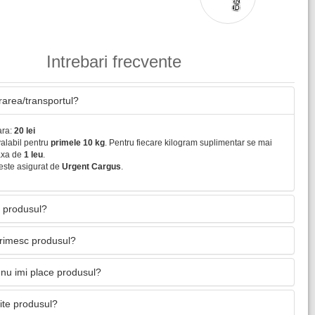
Intrebari frecvente
vrarea/transportul?
ara:
20 lei
valabil pentru
primele 10 kg
. Pentru fiecare kilogram suplimentar se mai
axa de
1 leu
.
este asigurat de
Urgent Cargus
.
 produsul?
primesc produsul?
nu imi place produsul?
mite produsul?