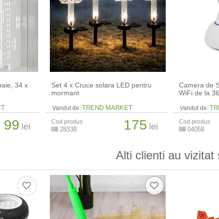
aie, 34 x
Set 4 x Cruce solara LED pentru
Camera de S
mormant
WiFi de la 
ET
TREND MARKET
TR
Vandut de:
Vandut de:
99
175
Cod produs
Cod produs
lei
lei
28338
04058
Alti clienti au vizitat 