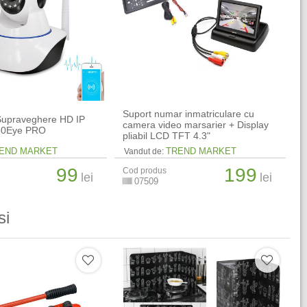
Suport numar inmatriculare cu
upraveghere HD IP
camera video marsarier + Display
360Eye PRO
pliabil LCD TFT 4.3"
END MARKET
TREND MARKET
Vandut de:
99
199
Cod produs
lei
lei
07509
si