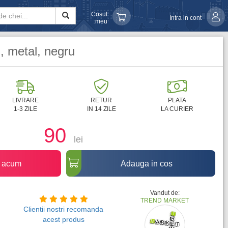
Cosul
Intra in cont
meu
i, metal, negru
LIVRARE
RETUR
PLATA
1-3 ZILE
IN 14 ZILE
LA CURIER
90
lei
 acum
Adauga in cos
Vandut de:
TREND MARKET
Clientii nostri recomanda
acest produs