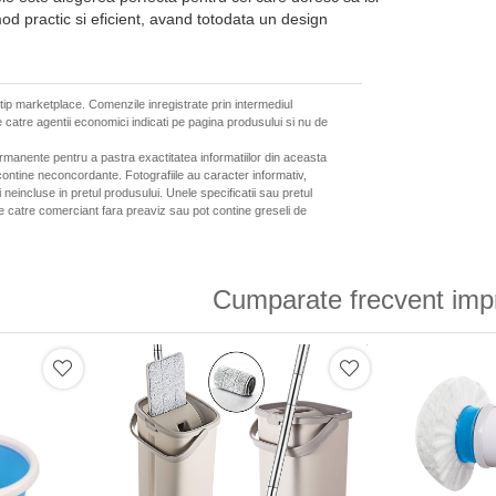
od practic si eficient, avand totodata un design
 tip marketplace. Comenzile inregistrate prin intermediul
 catre agentii economici indicati pe pagina produsului si nu de
ermanente pentru a pastra exactitatea informatiilor din aceasta
ontine neconcordante. Fotografiile au caracter informativ,
neincluse in pretul produsului. Unele specificatii sau pretul
de catre comerciant fara preaviz sau pot contine greseli de
Cumparate frecvent imp