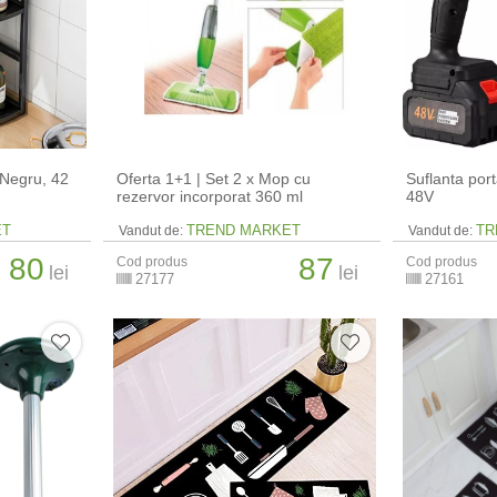
 Negru, 42
Oferta 1+1 | Set 2 x Mop cu
Suflanta port
rezervor incorporat 360 ml
48V
ET
TREND MARKET
TR
Vandut de:
Vandut de:
80
87
Cod produs
Cod produs
lei
lei
27177
27161