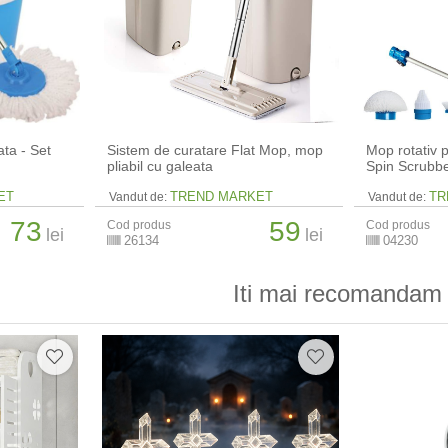
ata - Set
Sistem de curatare Flat Mop, mop
Mop rotativ p
pliabil cu galeata
Spin Scrubb
ET
TREND MARKET
TR
Vandut de:
Vandut de:
73
59
Cod produs
Cod produs
lei
lei
26134
04230
Iti mai recomandam 