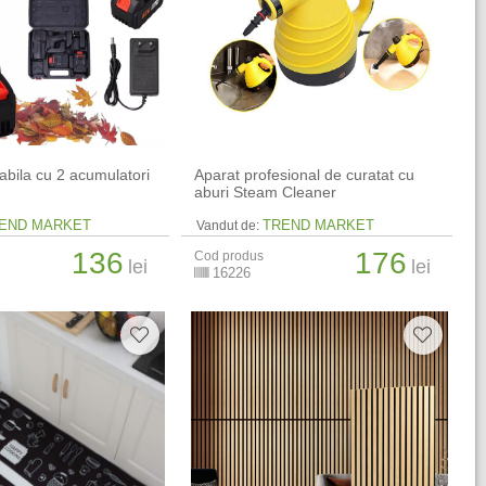
abila cu 2 acumulatori
Aparat profesional de curatat cu
aburi Steam Cleaner
END MARKET
TREND MARKET
Vandut de:
136
176
Cod produs
lei
lei
16226