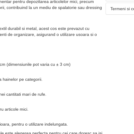
imentar pentru depozitarea articolelor mici, precum
rii, contribuind la un mediu de spalatorie sau dressing
Termeni si c
extil durabil si metal, acest cos este prevazut cu
nti de organizare, asigurand o utilizare usoara si o
cm (dimensiunile pot varia cu ± 3 cm)
 hainelor pe categorii.
ei cantitati mari de rufe.
u articole mici.
ioara, pentru o utilizare indelungata.
le este alegerea perfecta pentru cei care doresc sa isi