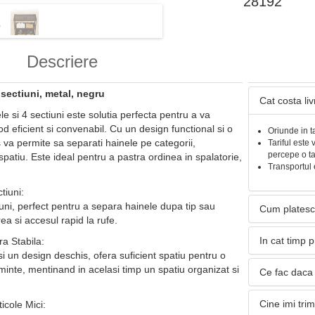
28192
Descriere
 sectiuni, metal, negru
Cat costa li
le si 4 sectiuni este solutia perfecta pentru a va
d eficient si convenabil. Cu un design functional si o
Oriunde in t
 va permite sa separati hainele pe categorii,
Tariful este 
percepe o t
spatiu. Este ideal pentru a pastra ordinea in spalatorie,
Transportul 
tiuni:
uni, perfect pentru a separa hainele dupa tip sau
Cum platesc
rea si accesul rapid la rufe.
In cat timp 
ra Stabila:
i un design deschis, ofera suficient spatiu pentru o
inte, mentinand in acelasi timp un spatiu organizat si
Ce fac daca 
Cine imi tri
icole Mici: