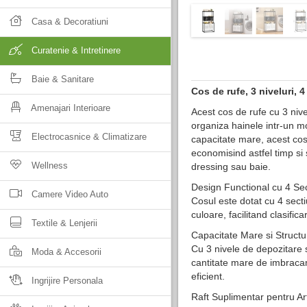
Casa & Decoratiuni
Curatenie & Intretinere
Baie & Sanitare
Cos de rufe, 3 niveluri, 4
Amenajari Interioare
Acest cos de rufe cu 3 nive
organiza hainele intr-un mo
Electrocasnice & Climatizare
capacitate mare, acest cos
economisind astfel timp si 
Wellness
dressing sau baie.
Design Functional cu 4 Sec
Camere Video Auto
Cosul este dotat cu 4 secti
culoare, facilitand clasifica
Textile & Lenjerii
Capacitate Mare si Structu
Cu 3 nivele de depozitare s
Moda & Accesorii
cantitate mare de imbracam
eficient.
Ingrijire Personala
Raft Suplimentar pentru Art