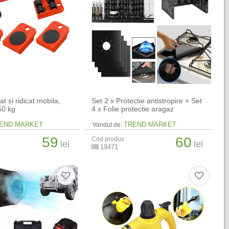
at si ridicat mobila,
Set 2 x Protectie antistropire + Set
50 kg
4 x Folie protectie aragaz
END MARKET
TREND MARKET
Vandut de:
59
60
Cod produs
lei
lei
19471