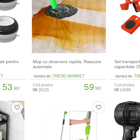
atii pentru
Mop cu stoarcere rapida, Rasucire
Set transport
automata
capacitate 1
ET
TREND MARKET
TR
Vandut de:
Vandut de:
53
59
Cod produs
Cod produs
lei
lei
26215
14348