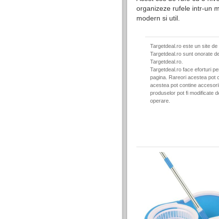
organizeze rufele intr-un m
modern si util.
Targetdeal.ro este un site de
Targetdeal.ro sunt onorate de
Targetdeal.ro.
Targetdeal.ro face eforturi p
pagina. Rareori acestea pot c
acestea pot contine accesorii 
produselor pot fi modificate 
operare.