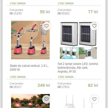
CHIC MANIA
CHIC MANIA
Cod produs
Cod produs
55
lei
77
lei
15195
05502
Set 2 lampi solare LED, lumina
Statie de calcat vertical, 1.8 L,
bidirectionala, Alb cald,
2000 W
Argintiu, IP 55
CHIC MANIA
CHIC MANIA
Cod produs
Cod produs
249
lei
82
lei
26317
27851