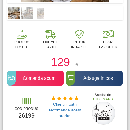
PRODUS
LIVRARE
RETUR
PLATA
IN STOC
1-3 ZILE
IN 14 ZILE
LA CURIER
129
lei
Comanda acum
Adauga in cos
Vandut de:
CHIC MANIA
Clientii nostri
COD PRODUS
recomanda acest
26199
produs