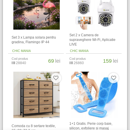
Set 2 x Camera de
Set 3 x Lampa solara pentru
supraveghere Wi-Fi, Aplicatie
gradina, Flamingo IP 44
LIVE
CHIC MANIA
CHIC MANIA
Cod produs
Cod produs
69
lei
159
lei
28840
26860
1+1 Gratis. Perie corp baie,
Comoda cu 8 sertare textile,
silicon, exfoliere si masaj