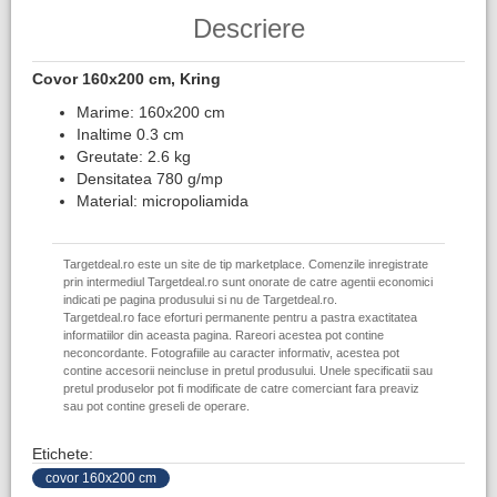
Descriere
Covor 160x200 cm, Kring
Marime: 160x200 cm
Inaltime 0.3 cm
Greutate: 2.6 kg
Densitatea 780 g/mp
Material: micropoliamida
Targetdeal.ro este un site de tip marketplace. Comenzile inregistrate
prin intermediul Targetdeal.ro sunt onorate de catre agentii economici
indicati pe pagina produsului si nu de Targetdeal.ro.
Targetdeal.ro face eforturi permanente pentru a pastra exactitatea
informatiilor din aceasta pagina. Rareori acestea pot contine
neconcordante. Fotografiile au caracter informativ, acestea pot
contine accesorii neincluse in pretul produsului. Unele specificatii sau
pretul produselor pot fi modificate de catre comerciant fara preaviz
sau pot contine greseli de operare.
Etichete:
covor 160x200 cm