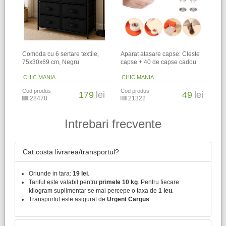
Comoda cu 6 sertare textile,
Aparat atasare capse: Cleste
75x30x69 cm, Negru
capse + 40 de capse cadou
CHIC MANIA
CHIC MANIA
Cod produs
Cod produs
179
lei
49
lei
28478
21322
Intrebari frecvente
Cat costa livrarea/transportul?
Oriunde in tara:
19 lei
.
Tariful este valabil pentru
primele 10 kg
. Pentru fiecare
kilogram suplimentar se mai percepe o taxa de
1 leu
.
Transportul este asigurat de
Urgent Cargus
.