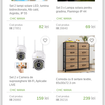
Set 2 lampi solare LED, lumina
Set 3 x Lampa solara pentru
bidirectionala, Alb cald,
gradina, Flamingo IP 44
Argintiu, IP 55
CHIC MANIA
CHIC MANIA
Cod produs
Cod produs
82
lei
69
lei
27851
28840
Set 2 x Camera de
Comoda cu 8 sertare textile,
supraveghere Wi-Fi, Aplicatie
65x30x72.3 cm
LIVE
CHIC MANIA
CHIC MANIA
Cod produs
Cod produs
159
lei
239
lei
26860
28216