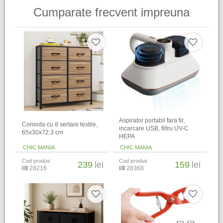
Cumparate frecvent impreuna
Aspirator portabil fara fir,
Comoda cu 8 sertare textile,
incarcare USB, filtru UV-C
65x30x72.3 cm
HEPA
CHIC MANIA
CHIC MANIA
Cod produs
Cod produs
239
lei
159
lei
28216
28368