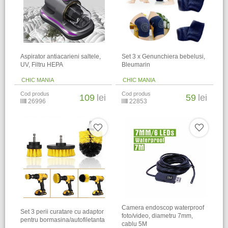
Aspirator antiacarieni saltele,
Set 3 x Genunchiera bebelusi,
UV, Filtru HEPA
Bleumarin
CHIC MANIA
CHIC MANIA
Cod produs
Cod produs
109
lei
59
lei
26996
22853
Camera endoscop waterproof
Set 3 perii curatare cu adaptor
foto/video, diametru 7mm,
pentru bormasina/autofiletanta
cablu 5M