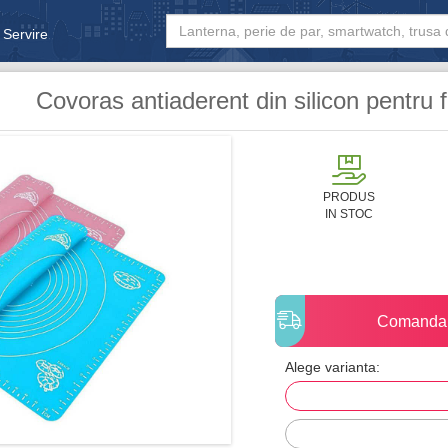
 Servire
& Bebe
Covoras antiaderent din silicon pentru 
PRODUS
IN STOC
Comanda
Alege varianta: