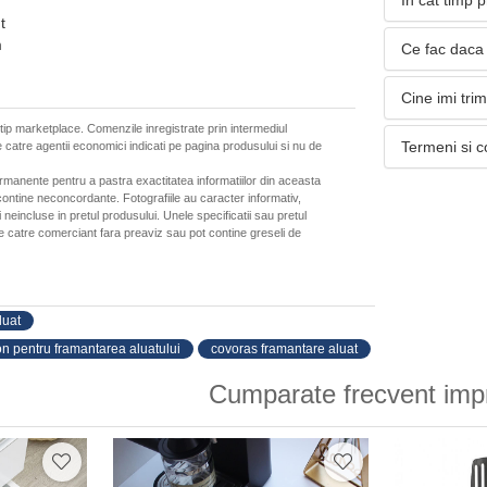
In cat timp 
t
m
Ce fac daca 
Cine imi tri
 tip marketplace. Comenzile inregistrate prin intermediul
Termeni si c
 catre agentii economici indicati pe pagina produsului si nu de
ermanente pentru a pastra exactitatea informatiilor din aceasta
ontine neconcordante. Fotografiile au caracter informativ,
neincluse in pretul produsului. Unele specificatii sau pretul
de catre comerciant fara preaviz sau pot contine greseli de
luat
on pentru framantarea aluatului
covoras framantare aluat
Cumparate frecvent imp