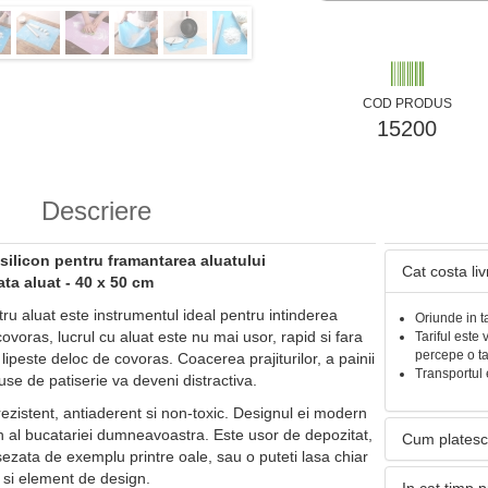
COD PRODUS
15200
Descriere
silicon pentru framantarea aluatului
Cat costa li
ta aluat - 40 x 50 cm
ru aluat este instrumentul ideal pentru intinderea
Oriunde in t
covoras, lucrul cu aluat este nu mai usor, rapid si fara
Tariful este 
percepe o t
lipeste deloc de covoras. Coacerea prajiturilor, a painii
Transportul 
duse de patiserie va deveni distractiva.
rezistent, antiaderent si non-toxic. Designul ei modern
 al bucatariei dumneavoastra. Este usor de depozitat,
Cum platesc
asezata de exemplu printre oale, sau o puteti lasa chiar
 si element de design.