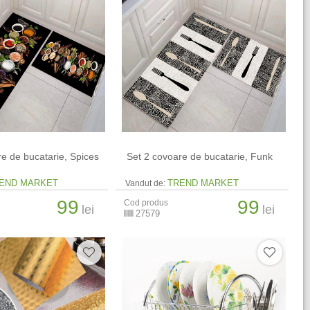
re de bucatarie, Spices
​ Set 2 covoare de bucatarie, Funk
END MARKET
TREND MARKET
Vandut de:
99
99
Cod produs
lei
lei
27579