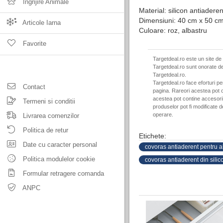
Ingrijire Animale
Material: silicon antiaderen
Dimensiuni: 40 cm x 50 c
Articole Iarna
Culoare: roz, albastru
Favorite
Targetdeal.ro este un site de
Targetdeal.ro sunt onorate de
Targetdeal.ro.
Targetdeal.ro face eforturi p
Contact
pagina. Rareori acestea pot c
acestea pot contine accesorii 
Termeni si conditii
produselor pot fi modificate 
operare.
Livrarea comenzilor
Politica de retur
Etichete:
Date cu caracter personal
covoras antiaderent pentru a
Politica modulelor cookie
covoras antiaderent din silic
Formular retragere comanda
ANPC