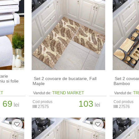
tarie
​ Set 2 covoare de bucatarie, Fall
​ Set 2 covoa
iu si folie
Maple
Bamboo
ET
TREND MARKET
TR
Vandut de:
Vandut de:
69
103
Cod produs
Cod produs
lei
lei
27575
27576