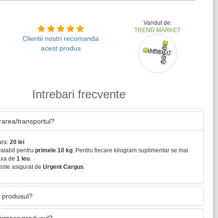
Vandut de:
TREND MARKET
Clientii nostri recomanda
acest produs
Intrebari frecvente
vrarea/transportul?
ara:
20 lei
valabil pentru
primele 10 kg
. Pentru fiecare kilogram suplimentar se mai
axa de
1 leu
.
este asigurat de
Urgent Cargus
.
 produsul?