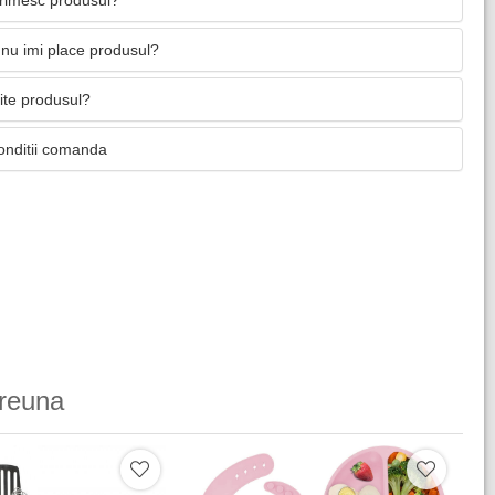
primesc produsul?
nu imi place produsul?
mite produsul?
onditii comanda
reuna