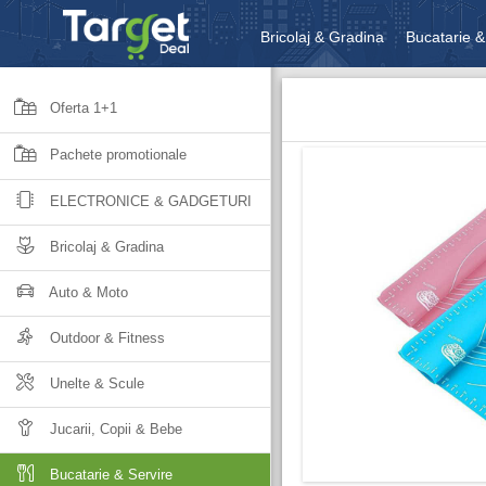
Bricolaj & Gradina
Bucatarie &
Unelte & Scule
Jucarii, Copii 
Oferta 1+1
Pachete promotionale
ELECTRONICE & GADGETURI
Bricolaj & Gradina
Auto & Moto
Outdoor & Fitness
Unelte & Scule
Jucarii, Copii & Bebe
Bucatarie & Servire