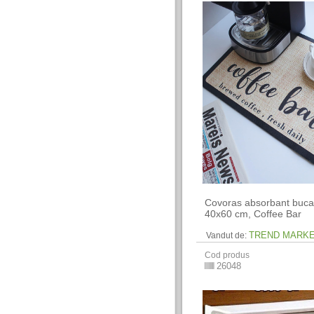
Covoras absorbant bucat
40x60 cm, Coffee Bar
TREND MARK
Vandut de:
Cod produs
26048