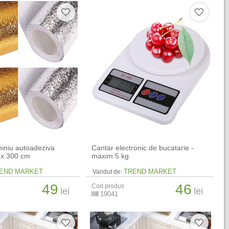
miniu autoadeziva
Cantar electronic de bucatarie -
 x 300 cm
maxim 5 kg
END MARKET
TREND MARKET
Vandut de:
49
46
Cod produs
lei
lei
19041