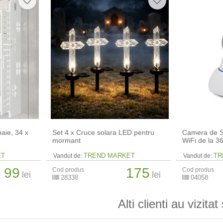
aie, 34 x
Set 4 x Cruce solara LED pentru
Camera de S
mormant
WiFi de la 
ET
TREND MARKET
TR
Vandut de:
Vandut de:
99
175
Cod produs
Cod produs
lei
lei
28338
04058
Alti clienti au vizitat 