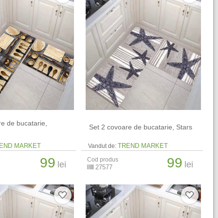
re de bucatarie,
​ Set 2 covoare de bucatarie, Stars
END MARKET
TREND MARKET
Vandut de:
99
99
Cod produs
lei
lei
27577