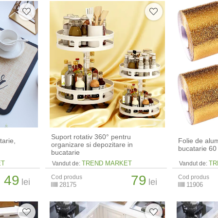
Suport rotativ 360° pentru
arie,
Folie de alu
organizare si depozitare in
bucatarie 60
bucatarie
ET
TREND MARKET
TR
Vandut de:
Vandut de:
49
79
Cod produs
Cod produs
lei
lei
28175
11906