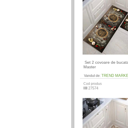
​ Set 2 covoare de bucata
Master
TREND MARK
Vandut de:
Cod produs
27574