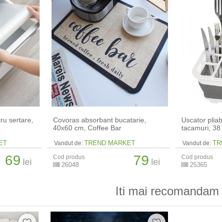
ru sertare,
Covoras absorbant bucatarie,
Uscator pliab
40x60 cm, Coffee Bar
tacamuri, 38
ET
TREND MARKET
TR
Vandut de:
Vandut de:
69
79
Cod produs
Cod produs
lei
lei
26048
25365
Iti mai recomandam 