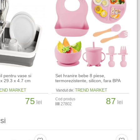
il pentru vase si
Set hranire bebe 8 piese,
 x 29.3 x 4.7 cm
termorezistente, silicon, fara BPA
END MARKET
TREND MARKET
Vandut de:
75
87
Cod produs
lei
lei
27802
si