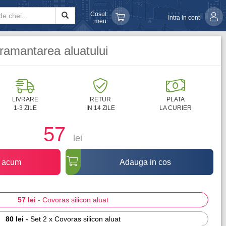
Cosul
Intra in cont
meu
framantarea aluatului
LIVRARE
RETUR
PLATA
1-3 ZILE
IN 14 ZILE
LA CURIER
57
lei
 acum
Adauga in cos
57 lei
-
Covoras silicon aluat
80 lei
-
Set 2 x Covoras silicon aluat