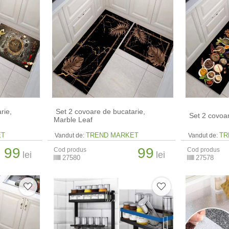
rie,
​ Set 2 covoare de bucatarie,
​ Set 2 covoa
Marble Leaf
ET
TREND MARKET
TR
Vandut de:
Vandut de:
99
99
Cod produs
Cod produs
lei
lei
27580
27578