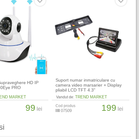
Suport numar inmatriculare cu
upraveghere HD IP
camera video marsarier + Display
360Eye PRO
pliabil LCD TFT 4.3"
END MARKET
TREND MARKET
Vandut de:
99
199
Cod produs
lei
lei
07509
si