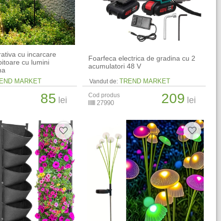
tiva cu incarcare
Foarfeca electrica de gradina cu 2
pitoare cu lumini
acumulatori 48 V
na
END MARKET
TREND MARKET
Vandut de:
85
209
Cod produs
lei
lei
27990