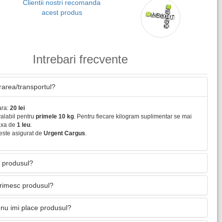
Clientii nostri recomanda
acest produs
Intrebari frecvente
vrarea/transportul?
ara:
20 lei
valabil pentru
primele 10 kg
. Pentru fiecare kilogram suplimentar se mai
axa de
1 leu
.
este asigurat de
Urgent Cargus
.
 produsul?
primesc produsul?
nu imi place produsul?