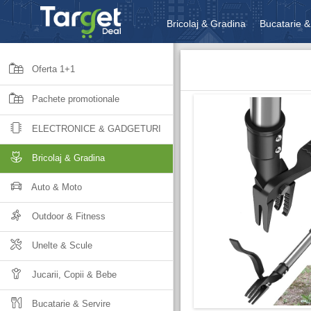
Bricolaj & Gradina
Bucatarie &
Unelte & Scule
Jucarii, Copii 
Oferta 1+1
Pachete promotionale
ELECTRONICE & GADGETURI
Bricolaj & Gradina
Auto & Moto
Outdoor & Fitness
Unelte & Scule
Jucarii, Copii & Bebe
Bucatarie & Servire