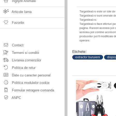
Ingrijire Animale
Articole Iarna
Targetdeal.ro este un site de
Targetdeal.ro sunt onorate de
Targetdeal.ro.
Favorite
Targetdeal.ro face eforturi p
pagina. Rareori acestea pot c
acestea pot contine accesorii 
produselor pot fi modificate 
operare.
Contact
Etichete:
Termeni si conditii
extractor buruieni
dispoz
Livrarea comenzilor
Politica de retur
Date cu caracter personal
Politica modulelor cookie
Formular retragere comanda
ANPC