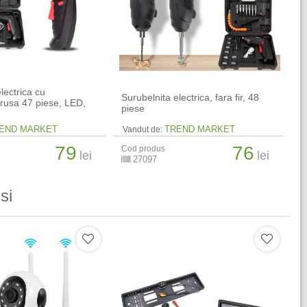
lectrica cu
Surubelnita electrica, fara fir, 48
trusa 47 piese, LED,
piese
END MARKET
TREND MARKET
Vandut de:
79
76
Cod produs
lei
lei
27097
si