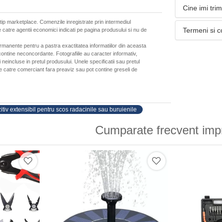
Cine imi tri
 tip marketplace. Comenzile inregistrate prin intermediul
Termeni si c
 catre agentii economici indicati pe pagina produsului si nu de
ermanente pentru a pastra exactitatea informatiilor din aceasta
ontine neconcordante. Fotografiile au caracter informativ,
neincluse in pretul produsului. Unele specificatii sau pretul
de catre comerciant fara preaviz sau pot contine greseli de
itiv extensibil pentru scos radacinile sau buruienile
Cumparate frecvent imp