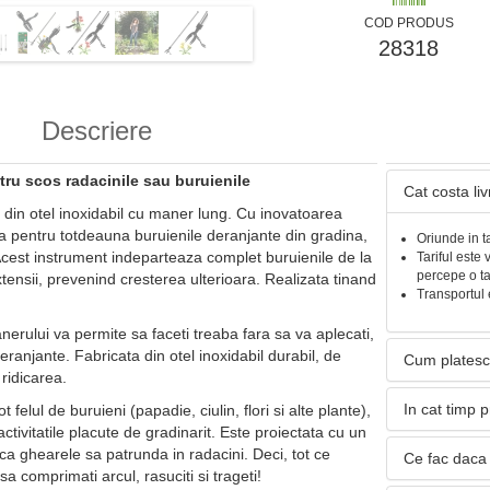
COD PRODUS
28318
Descriere
tru scos radacinile sau buruienile
Cat costa li
al din otel inoxidabil cu maner lung. Cu inovatoarea
ta pentru totdeauna buruienile deranjante din gradina,
Oriunde in t
Acest instrument indeparteaza complet buruienile de la
Tariful este 
percepe o t
ensii, prevenind cresterea ulterioara. Realizata tinand
Transportul 
ului va permite sa faceti treaba fara sa va aplecati,
eranjante. Fabricata din otel inoxidabil durabil, de
Cum platesc
 ridicarea.
In cat timp 
t felul de buruieni (papadie, ciulin, flori si alte plante),
 activitatile placute de gradinarit. Este proiectata cu un
ca ghearele sa patrunda in radacini. Deci, tot ce
Ce fac daca 
sa comprimati arcul, rasuciti si trageti!