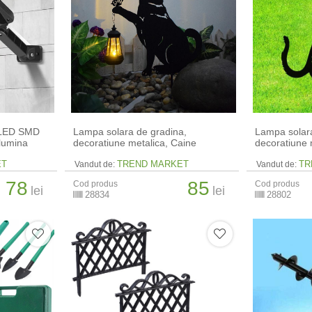
6 LED SMD
Lampa solara de gradina,
Lampa solara
 lumina
decoratiune metalica, Caine
decoratiune 
ET
TREND MARKET
TR
Vandut de:
Vandut de:
78
85
Cod produs
Cod produs
lei
lei
28834
28802