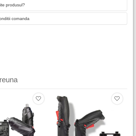
mite produsul?
onditii comanda
reuna