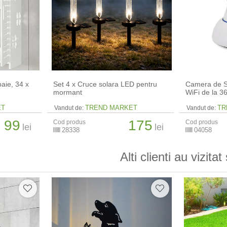
aie, 34 x
Set 4 x Cruce solara LED pentru
Camera de S
mormant
WiFi de la 
ET
TREND MARKET
TR
Vandut de:
Vandut de:
99
175
Cod produs
Cod produs
lei
lei
28338
04058
Alti clienti au vizitat 