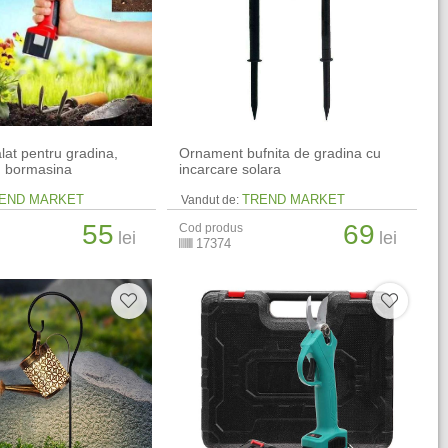
lat pentru gradina,
Ornament bufnita de gradina cu
u bormasina
incarcare solara
END MARKET
TREND MARKET
Vandut de:
55
69
Cod produs
lei
lei
17374