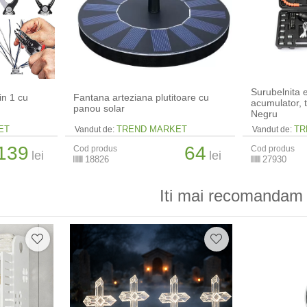
Surubelnita e
in 1 cu
Fantana arteziana plutitoare cu
acumulator, 
panou solar
Negru
ET
TREND MARKET
TR
Vandut de:
Vandut de:
139
64
Cod produs
Cod produs
lei
lei
18826
27930
Iti mai recomandam 