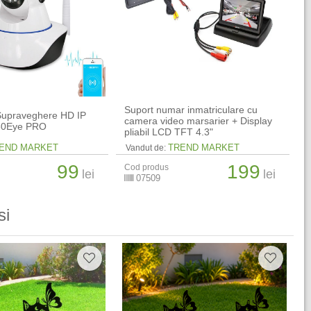
Suport numar inmatriculare cu
upraveghere HD IP
camera video marsarier + Display
360Eye PRO
pliabil LCD TFT 4.3"
END MARKET
TREND MARKET
Vandut de:
99
199
Cod produs
lei
lei
07509
si