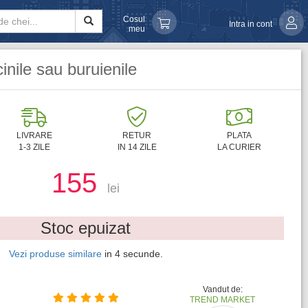
Cosul
Intra in cont
meu
inile sau buruienile
LIVRARE
RETUR
PLATA
1-3 ZILE
IN 14 ZILE
LA CURIER
155
lei
Stoc epuizat
Vezi produse similare
in
2
secunde.
Vandut de:
TREND MARKET