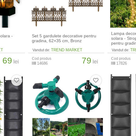
Lampa decora
olara -
Set 5 gardulete decorative pentru
solara - Stro
gradina, 62×35 cm, Bronz
pentru gradi
ET
TREND MARKET
TR
Vandut de:
Vandut de:
69
79
Cod produs
Cod produs
lei
lei
14686
17826