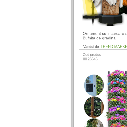
Ornament cu incarcare s
Bufnita de gradina
TREND MARK
Vandut de:
Cod produs
28546