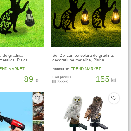
 de gradina,
Set 2 x Lampa solara de gradina,
metalica, Pisica
decoratiune metalica, Pisica
END MARKET
TREND MARKET
Vandut de:
89
155
Cod produs
lei
lei
28836