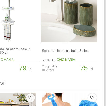
copica pentru baie, 4
Set ceramic pentru baie, 3 piese
-260 cm
IC MANIA
CHIC MANIA
Vandut de:
79
75
Cod produs
lei
lei
28224
si