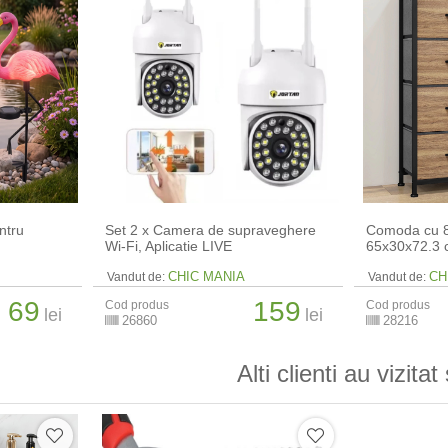
ntru
Set 2 x Camera de supraveghere
Comoda cu 8 
Wi-Fi, Aplicatie LIVE
65x30x72.3
CHIC MANIA
CH
Vandut de:
Vandut de:
69
159
Cod produs
Cod produs
lei
lei
26860
28216
Alti clienti au vizitat 