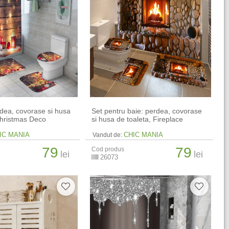
rdea, covorase si husa
Set pentru baie: perdea, covorase
Christmas Deco
si husa de toaleta, Fireplace
IC MANIA
CHIC MANIA
Vandut de:
79
79
Cod produs
lei
lei
26073