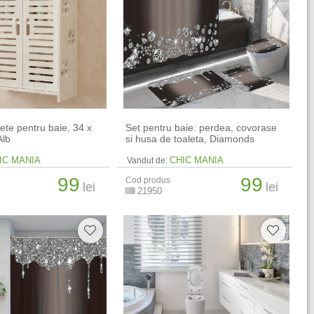
ete pentru baie, 34 x
Set pentru baie: perdea, covorase
Alb
si husa de toaleta, Diamonds
IC MANIA
CHIC MANIA
Vandut de:
99
99
Cod produs
lei
lei
21950