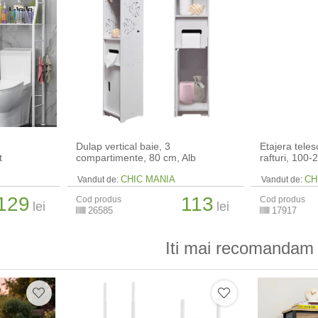
Dulap vertical baie, 3
Etajera teles
t
compartimente, 80 cm, Alb
rafturi, 100
CHIC MANIA
CH
Vandut de:
Vandut de:
129
113
Cod produs
Cod produs
lei
lei
26585
17917
Iti mai recomandam 