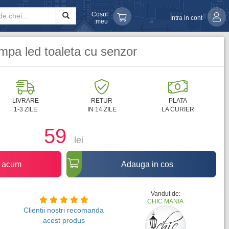
Cosul
Intra in cont
meu
ampa led toaleta cu senzor
LIVRARE
RETUR
PLATA
1-3 ZILE
IN 14 ZILE
LA CURIER
59
lei
 acum
Adauga in cos
Vandut de:
CHIC MANIA
Clientii nostri recomanda
acest produs