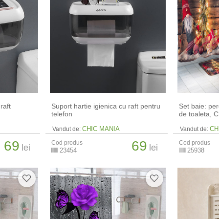
raft
Suport hartie igienica cu raft pentru
Set baie: pe
telefon
de toaleta, 
CHIC MANIA
CH
Vandut de:
Vandut de:
69
69
Cod produs
Cod produs
lei
lei
23454
25938