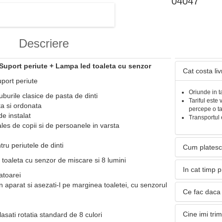
04047
Descriere
 Suport periute + Lampa led toaleta cu senzor
Cat costa li
uport periute
Oriunde in t
uburile clasice de pasta de dinti
Tariful este 
ta si ordonata
percepe o t
de instalat
Transportul 
ales de copii si de persoanele in varsta
tru periutele de dinti
Cum platesc
toaleta cu senzor de miscare si 8 lumini
In cat timp 
atoarei
 in aparat si asezati-l pe marginea toaletei, cu senzorul
Ce fac daca 
Cine imi tri
lasati rotatia standard de 8 culori