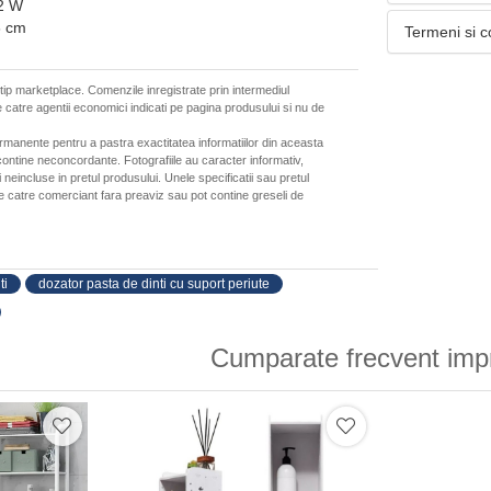
 2 W
6 cm
Termeni si c
 tip marketplace. Comenzile inregistrate prin intermediul
 catre agentii economici indicati pe pagina produsului si nu de
ermanente pentru a pastra exactitatea informatiilor din aceasta
ontine neconcordante. Fotografiile au caracter informativ,
neincluse in pretul produsului. Unele specificatii sau pretul
de catre comerciant fara preaviz sau pot contine greseli de
ti
dozator pasta de dinti cu suport periute
Cumparate frecvent imp