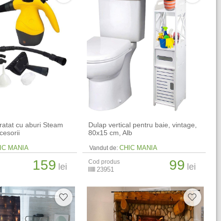
ratat cu aburi Steam
Dulap vertical pentru baie, vintage,
cesorii
80x15 cm, Alb
IC MANIA
CHIC MANIA
Vandut de:
159
99
Cod produs
lei
lei
23951