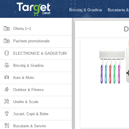
Bricolaj & Gradina
Bucatarie &
Unelte & Scule
Jucarii, Copii 
D
Oferta 1+1
Pachete promotionale
ELECTRONICE & GADGETURI
Bricolaj & Gradina
Auto & Moto
Outdoor & Fitness
Unelte & Scule
Jucarii, Copii & Bebe
Bucatarie & Servire