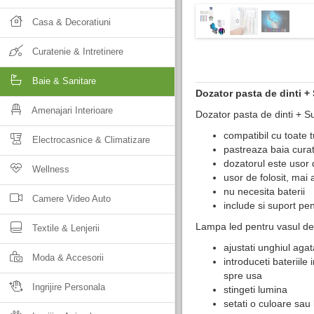
Casa & Decoratiuni
Curatenie & Intretinere
Baie & Sanitare
Dozator pasta de dinti +
Amenajari Interioare
Dozator pasta de dinti + S
compatibil cu toate t
Electrocasnice & Climatizare
pastreaza baia cura
dozatorul este usor 
Wellness
usor de folosit, mai 
nu necesita baterii
Camere Video Auto
include si suport pen
Lampa led pentru vasul de 
Textile & Lenjerii
ajustati unghiul agat
Moda & Accesorii
introduceti bateriile
spre usa
Ingrijire Personala
stingeti lumina
setati o culoare sau 