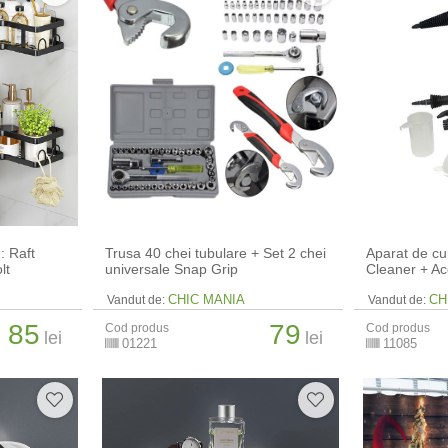
: Raft
Trusa 40 chei tubulare + Set 2 chei
Aparat de cu
lt
universale Snap Grip
Cleaner + Ac
CHIC MANIA
CH
Vandut de:
Vandut de:
85
79
Cod produs
Cod produs
lei
lei
01221
11085