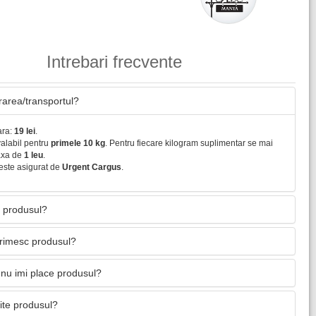
Intrebari frecvente
vrarea/transportul?
ara:
19 lei
.
valabil pentru
primele 10 kg
. Pentru fiecare kilogram suplimentar se mai
axa de
1 leu
.
este asigurat de
Urgent Cargus
.
 produsul?
primesc produsul?
nu imi place produsul?
mite produsul?