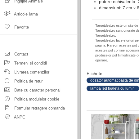
Ingrijire Animale
putere echivalenta:
dimensiuni: 7 cm x 
Articole Iarna
Targetdeal.ro este un site de
Favorite
Targetdeal.ro sunt onorate de
Targetdeal.ro.
Targetdeal.ro face eforturi p
pagina. Rareori acestea pot c
acestea pot contine accesorii 
Contact
produselor pot fi modificate 
operare.
Termeni si conditii
Livrarea comenzilor
Etichete:
dozator automat pasta de din
Politica de retur
lampa led toaleta cu lumini
Date cu caracter personal
Politica modulelor cookie
Formular retragere comanda
ANPC