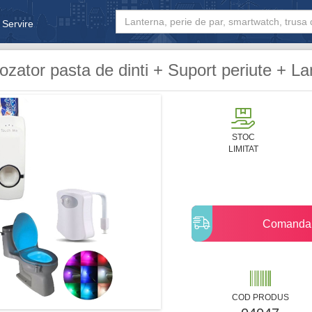
 Servire
& Bebe
ozator pasta de dinti + Suport periute + L
STOC
LIMITAT
Comanda
COD PRODUS