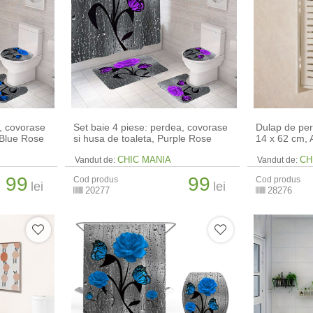
a, covorase
Set baie 4 piese: perdea, covorase
Dulap de per
 Blue Rose
si husa de toaleta, Purple Rose
14 x 62 cm​, 
CHIC MANIA
CH
Vandut de:
Vandut de:
99
99
Cod produs
Cod produs
lei
lei
20277
28276