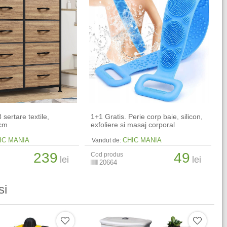
sertare textile,
1+1 Gratis. Perie corp baie, silicon,
 cm
exfoliere si masaj corporal
IC MANIA
CHIC MANIA
Vandut de:
239
49
Cod produs
lei
lei
20664
si