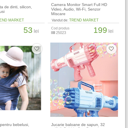
Camera Monitor Smart Full HD
a de dinti, silicon,
Video, Audio, Wi-Fi, Senzor
usi
Miscare
END MARKET
TREND MARKET
Vandut de:
53
199
Cod produs
lei
lei
25023
 pentru bebelusi,
Jucarie baloane de sapun, 32