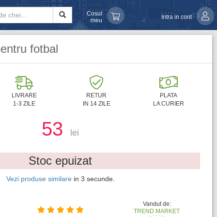
Cosul
Intra in cont
meu
ntru fotbal
LIVRARE
RETUR
PLATA
1-3 ZILE
IN 14 ZILE
LA CURIER
53
lei
Stoc epuizat
Vezi produse similare
in
2
secunde.
Vandut de:
TREND MARKET