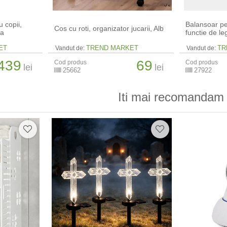
u copii,
Balansoar pen
Cos cu roti, organizator jucarii, Alb
da
functie de le
ET
TREND MARKET
TR
Vandut de:
Vandut de:
439
69
Cod produs
Cod produs
lei
lei
25662
27922
Iti mai recomandam 