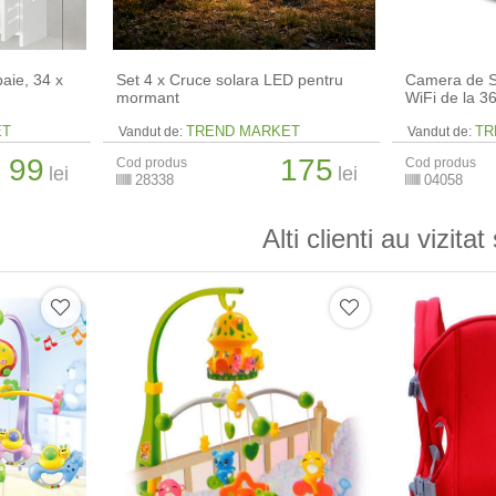
aie, 34 x
Set 4 x Cruce solara LED pentru
Camera de S
mormant
WiFi de la 
ET
TREND MARKET
TR
Vandut de:
Vandut de:
99
175
Cod produs
Cod produs
lei
lei
28338
04058
Alti clienti au vizitat 