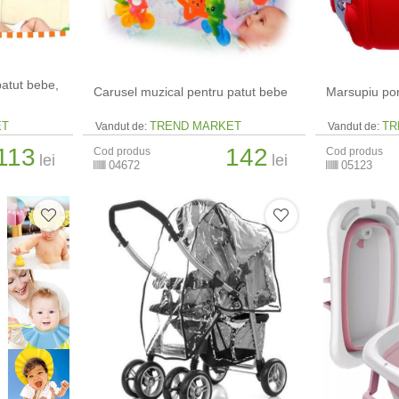
patut bebe,
Carusel muzical pentru patut bebe
Marsupiu por
ET
TREND MARKET
TR
Vandut de:
Vandut de:
113
142
Cod produs
Cod produs
lei
lei
04672
05123