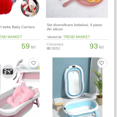
Set diversificare bebelusi, 4 piese
t bebe Baby Carriers
din silicon
END MARKET
TREND MARKET
Vandut de:
59
93
Cod produs
lei
lei
26052