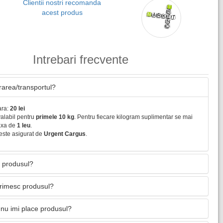
Clientii nostri recomanda
acest produs
Intrebari frecvente
vrarea/transportul?
ara:
20 lei
valabil pentru
primele 10 kg
. Pentru fiecare kilogram suplimentar se mai
axa de
1 leu
.
este asigurat de
Urgent Cargus
.
 produsul?
primesc produsul?
nu imi place produsul?