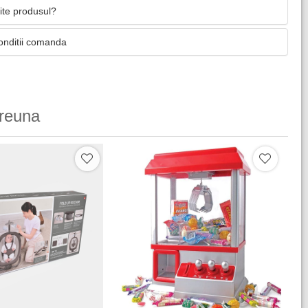
mite produsul?
onditii comanda
reuna