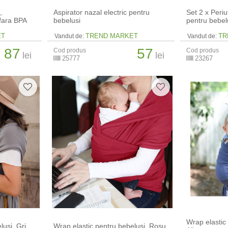
,
Aspirator nazal electric pentru
Set 2 x Periut
 fara BPA
bebelusi
pentru bebel
ET
TREND MARKET
TR
Vandut de:
Vandut de:
87
57
Cod produs
Cod produs
lei
lei
25777
23267
Wrap elastic
lusi, Gri
Wrap elastic pentru bebelusi, Rosu