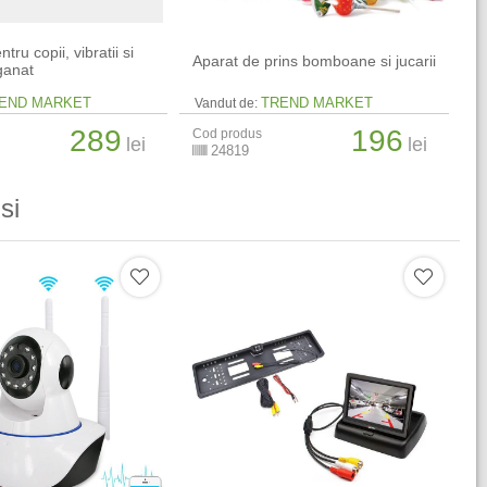
tru copii, vibratii si
Aparat de prins bomboane si jucarii
ganat
END MARKET
TREND MARKET
Vandut de:
289
196
Cod produs
lei
lei
24819
si