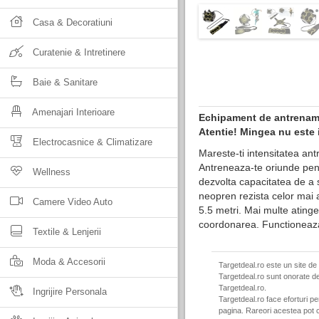
Casa & Decoratiuni
Curatenie & Intretinere
Baie & Sanitare
Amenajari Interioare
Echipament de antrename
Atentie! Mingea nu este 
Electrocasnice & Climatizare
Mareste-ti intensitatea an
Antreneaza-te oriunde pentru
Wellness
dezvolta capacitatea de a s
neopren rezista celor mai 
Camere Video Auto
5.5 metri. Mai multe atinge
coordonarea. Functioneaza
Textile & Lenjerii
Moda & Accesorii
Targetdeal.ro este un site de
Targetdeal.ro sunt onorate de
Targetdeal.ro.
Ingrijire Personala
Targetdeal.ro face eforturi p
pagina. Rareori acestea pot c