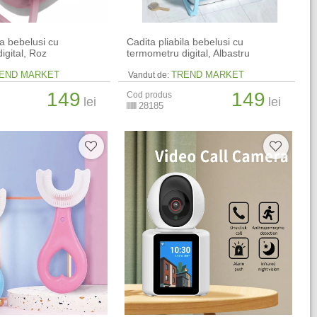
la bebelusi cu
Cadita pliabila bebelusi cu
igital, Roz
termometru digital, Albastru
END MARKET
TREND MARKET
Vandut de:
149
149
Cod produs
lei
lei
28185