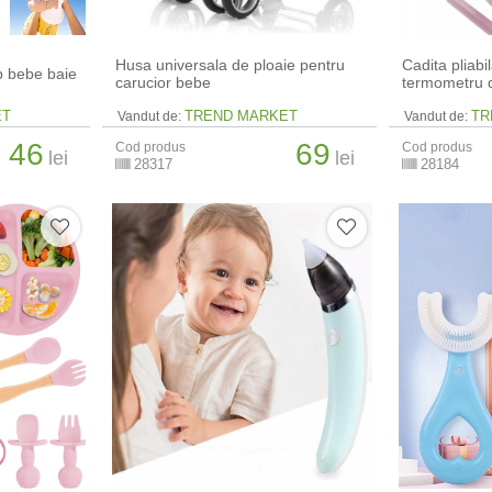
Husa universala de ploaie pentru
Cadita pliabi
p bebe baie
carucior bebe
termometru d
ET
TREND MARKET
TR
Vandut de:
Vandut de:
46
69
Cod produs
Cod produs
lei
lei
28317
28184