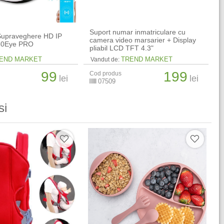
Suport numar inmatriculare cu
upraveghere HD IP
camera video marsarier + Display
360Eye PRO
pliabil LCD TFT 4.3"
END MARKET
TREND MARKET
Vandut de:
99
199
Cod produs
lei
lei
07509
si