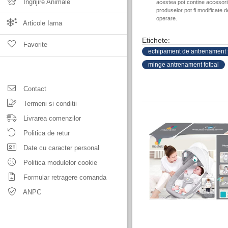
Ingrijire Animale
acestea pot contine accesorii 
produselor pot fi modificate 
operare.
Articole Iarna
Etichete:
Favorite
echipament de antrenament f
minge antrenament fotbal
Contact
Termeni si conditii
Livrarea comenzilor
Politica de retur
Date cu caracter personal
Politica modulelor cookie
Formular retragere comanda
ANPC