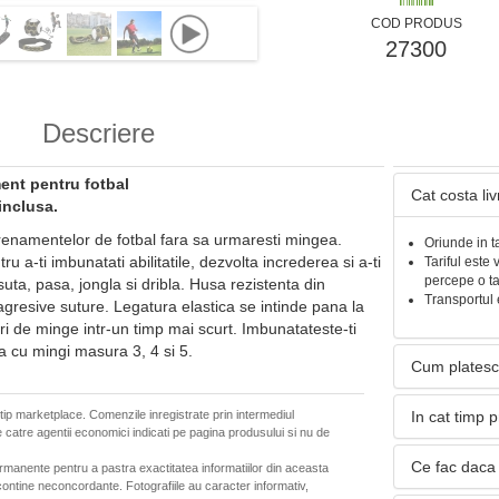
COD PRODUS
27300
Descriere
nt pentru fotbal
Cat costa li
inclusa.
trenamentelor de fotbal fara sa urmaresti mingea.
Oriunde in t
 a-ti imbunatati abilitatile, dezvolta increderea si a-ti
Tariful este 
percepe o t
uta, pasa, jongla si dribla. Husa rezistenta din
Transportul 
agresive suture. Legatura elastica se intinde pana la
ri de minge intr-un timp mai scurt. Imbunatateste-ti
 cu mingi masura 3, 4 si 5.
Cum platesc
 tip marketplace. Comenzile inregistrate prin intermediul
In cat timp 
 catre agentii economici indicati pe pagina produsului si nu de
Ce fac daca 
ermanente pentru a pastra exactitatea informatiilor din aceasta
ontine neconcordante. Fotografiile au caracter informativ,