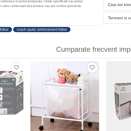
neincluse in pretul produsului. Unele specificatii sau pretul
Cine imi tri
de catre comerciant fara preaviz sau pot contine greseli de
Termeni si c
otbal
coach ajutor antrenament fotbal
Cumparate frecvent imp