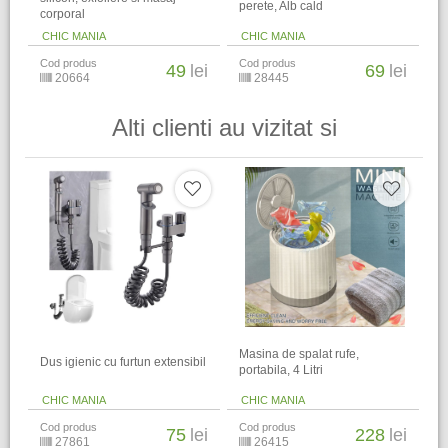
perete, Alb cald
corporal
CHIC MANIA
CHIC MANIA
Cod produs
Cod produs
49
lei
69
lei
20664
28445
Alti clienti au vizitat si
Masina de spalat rufe,
Dus igienic cu furtun extensibil
portabila, 4 Litri
CHIC MANIA
CHIC MANIA
Cod produs
Cod produs
75
lei
228
lei
27861
26415