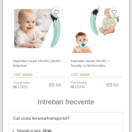
Aspirator nazal electric pentru
Aspirator nazal electric +
bebelusi
Suzeta cu termometru
CHIC MANIA
CHIC MANIA
Cod produs
Cod produs
65
lei
65
lei
12805
16940
Intrebari frecvente
Cat costa livrarea/transportul?
Oriunde in tara:
19 lei
.