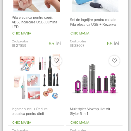
Pila electrica pentru copii,
Set de ingrijire pentru calcaie:
ABS, Incarcare USB, Lumina
Pila electrica USB + Rezerva
LED
CHIC MANIA
CHIC MANIA
Cod produs
Cod produs
65
lei
65
lei
27859
28607
Irigator bucal + Periuta
Multistyler Airwrap Hot Air
electrica pentru dinti
Styler 5 in 1
CHIC MANIA
CHIC MANIA
Cod produs
Cod produs