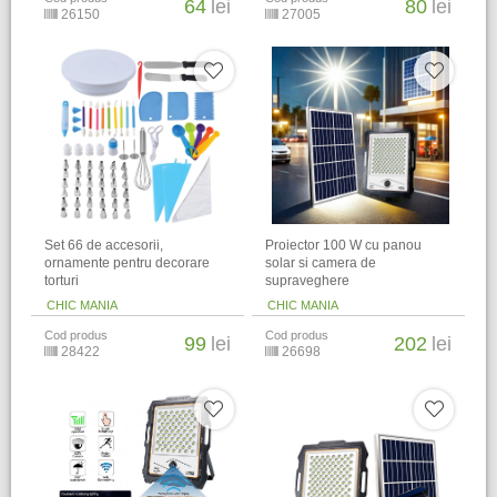
64
lei
80
lei
26150
27005
Set 66 de accesorii,
Proiector 100 W cu panou
ornamente pentru decorare
solar si camera de
torturi
supraveghere
CHIC MANIA
CHIC MANIA
Cod produs
Cod produs
99
lei
202
lei
28422
26698