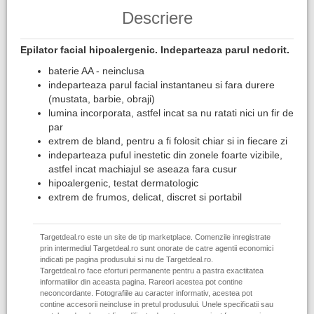
Descriere
Epilator facial hipoalergenic. Indeparteaza parul nedorit.
baterie AA - neinclusa
indeparteaza parul facial instantaneu si fara durere
(mustata, barbie, obraji)
lumina incorporata, astfel incat sa nu ratati nici un fir de
par
extrem de bland, pentru a fi folosit chiar si in fiecare zi
indeparteaza puful inestetic din zonele foarte vizibile,
astfel incat machiajul se aseaza fara cusur
hipoalergenic, testat dermatologic
extrem de frumos, delicat, discret si portabil
Targetdeal.ro este un site de tip marketplace. Comenzile inregistrate
prin intermediul Targetdeal.ro sunt onorate de catre agentii economici
indicati pe pagina produsului si nu de Targetdeal.ro.
Targetdeal.ro face eforturi permanente pentru a pastra exactitatea
informatiilor din aceasta pagina. Rareori acestea pot contine
neconcordante. Fotografiile au caracter informativ, acestea pot
contine accesorii neincluse in pretul produsului. Unele specificatii sau