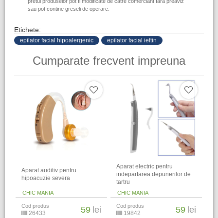
pretul produselor pot fi modificate de catre comerciant fara preaviz
sau pot contine greseli de operare.
Etichete:
epilator facial hipoalergenic
epilator facial ieftin
Cumparate frecvent impreuna
Aparat electric pentru
Aparat auditiv pentru
indepartarea depunerilor de
hipoacuzie severa
tartru
CHIC MANIA
CHIC MANIA
Cod produs
Cod produs
59
lei
59
lei
26433
19842