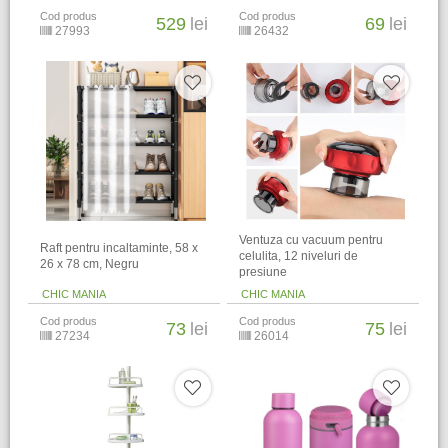
Cod produs
Cod produs
529
lei
69
lei
27993
26432
Ventuza cu vacuum pentru
Raft pentru incaltaminte, 58 x
celulita, 12 niveluri de
26 x 78 cm, Negru
presiune
CHIC MANIA
CHIC MANIA
Cod produs
Cod produs
73
lei
75
lei
27234
26014