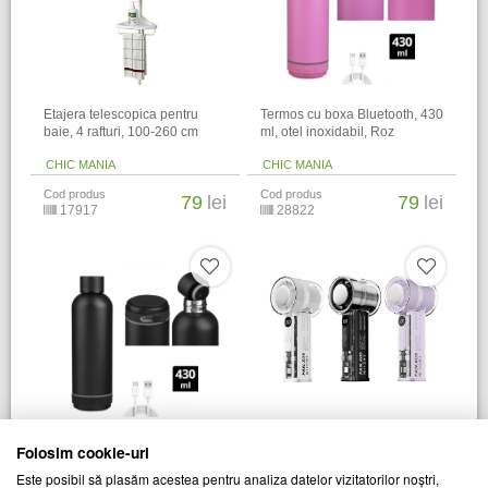
Etajera telescopica pentru
Termos cu boxa Bluetooth, 430
baie, 4 rafturi, 100-260 cm
ml, otel inoxidabil, Roz
CHIC MANIA
CHIC MANIA
Cod produs
Cod produs
79
lei
79
lei
17917
28822
Ventilator 3000 mAh cu mini
Termos cu boxa Bluetooth, 430
Folosim cookie-uri
turbina ajustabila, design
ml, otel inoxidabil, Negru
transparent
Este posibil să plasăm acestea pentru analiza datelor vizitatorilor noștri,