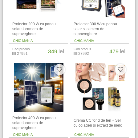
Proiector 200 W cu panou
Proiector 300 W cu panou
solar si camera de
solar si camera de
supraveghere
supraveghere
CHIC MANIA
CHIC MANIA
Cod produs
Cod produs
349
lei
479
lei
27991
27992
Proiector 400 W cu panou
Crema CC fond de ten + Ser
solar si camera de
cu colagen si extract de melc
supraveghere
CHIC MANIA
CHIC MANIA