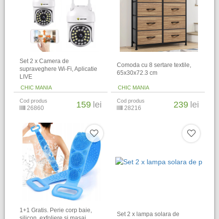
Set 2 x Camera de
Comoda cu 8 sertare textile,
supraveghere Wi-Fi, Aplicatie
65x30x72.3 cm
LIVE
CHIC MANIA
CHIC MANIA
Cod produs
Cod produs
159
lei
239
lei
26860
28216
1+1 Gratis. Perie corp baie,
Set 2 x lampa solara de
silicon, exfoliere si masaj