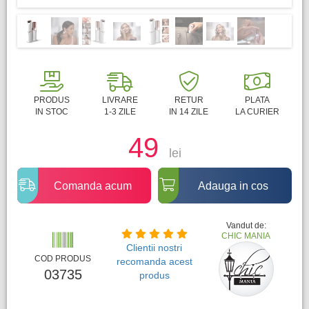
PRODUS
LIVRARE
RETUR
PLATA
IN STOC
1-3 ZILE
IN 14 ZILE
LA CURIER
49
lei
Comanda acum
Adauga in cos
Vandut de:
CHIC MANIA
Clientii nostri
COD PRODUS
recomanda acest
03735
produs