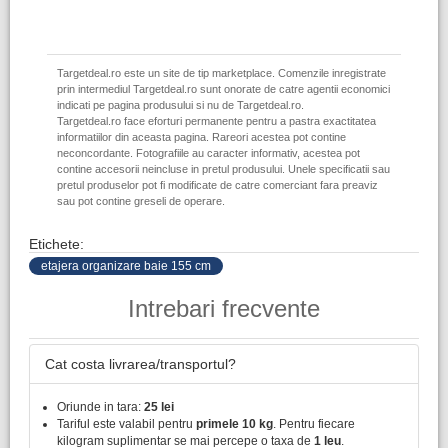
Targetdeal.ro este un site de tip marketplace. Comenzile inregistrate
prin intermediul Targetdeal.ro sunt onorate de catre agentii economici
indicati pe pagina produsului si nu de Targetdeal.ro.
Targetdeal.ro face eforturi permanente pentru a pastra exactitatea
informatiilor din aceasta pagina. Rareori acestea pot contine
neconcordante. Fotografiile au caracter informativ, acestea pot
contine accesorii neincluse in pretul produsului. Unele specificatii sau
pretul produselor pot fi modificate de catre comerciant fara preaviz
sau pot contine greseli de operare.
Etichete:
etajera organizare baie 155 cm
Intrebari frecvente
Cat costa livrarea/transportul?
Oriunde in tara:
25 lei
Tariful este valabil pentru
primele 10 kg
. Pentru fiecare
kilogram suplimentar se mai percepe o taxa de
1 leu
.