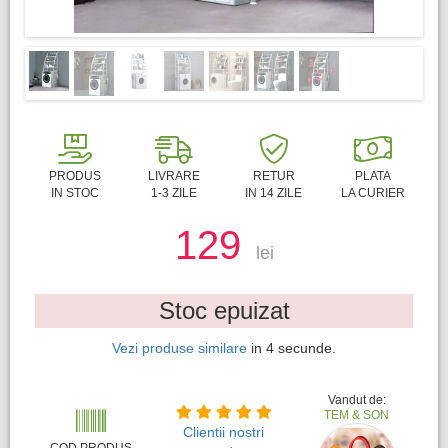
PRODUS
LIVRARE
RETUR
PLATA
IN STOC
1-3 ZILE
IN 14 ZILE
LA CURIER
129
lei
Stoc epuizat
Vezi produse similare
in
3
secunde.
Vandut de:
TEM & SON
Clientii nostri