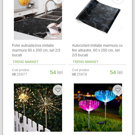
Folie autoadeziva imitatie
Autocolant imitatie marmura cu
marmura 60 x 200 cm, set 2/3
fire albastre, 60 x 200 cm, set
bucati
2/3 bucati
TREND MARKET
TREND MARKET
Cod produs
Cod produs
54
lei
54
lei
25977
25978