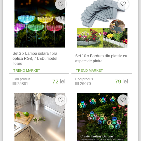
Set 2 x Lampa solara fibra
Set 10 x Bordura din plastic cu
optica RGB, 7 LED, model
aspect de piatra
floare
TREND MARKET
TREND MARKET
Cod produs
Cod produs
72
lei
79
lei
25881
26070