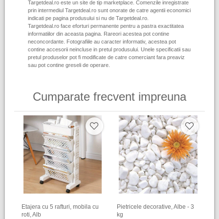
Targetdeal.ro este un site de tip marketplace. Comenzile inregistrate
prin intermediul Targetdeal.ro sunt onorate de catre agentii economici
indicati pe pagina produsului si nu de Targetdeal.ro.
Targetdeal.ro face eforturi permanente pentru a pastra exactitatea
informatiilor din aceasta pagina. Rareori acestea pot contine
neconcordante. Fotografiile au caracter informativ, acestea pot
contine accesorii neincluse in pretul produsului. Unele specificatii sau
pretul produselor pot fi modificate de catre comerciant fara preaviz
sau pot contine greseli de operare.
Cumparate frecvent impreuna
Etajera cu 5 rafturi, mobila cu
Pietricele decorative, Albe - 3
roti, Alb
kg