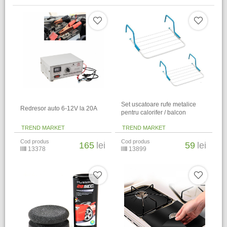
Set uscatoare rufe metalice
Redresor auto 6-12V la 20A
pentru calorifer / balcon
TREND MARKET
TREND MARKET
Cod produs
Cod produs
165
lei
59
lei
13378
13899