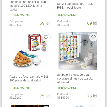
Lampa solara artificii cu suport
Set 2 x Lampa solara 7 LED
metalic, 100 LED, lumina
RGB, model floare
calda
TREND MARKET
TREND MARKET
Cod produs
Cod produs
59
lei
69
lei
13417
21305
Set baie 4 piese: perdea,
Aparat de facut sarmale + Set
covorase si husa de toaleta,
100 piese decorat torturi
Alphabet
TREND MARKET
TREND MARKET
Cod produs
Cod produs
75
lei
75
lei
25182
16320