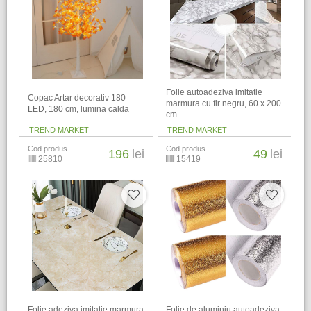
Folie autoadeziva imitatie
Copac Artar decorativ 180
marmura cu fir negru, 60 x 200
LED, 180 cm, lumina calda
cm
TREND MARKET
TREND MARKET
Cod produs
Cod produs
196
lei
49
lei
25810
15419
Folie adeziva imitatie marmura
Folie de aluminiu autoadeziva