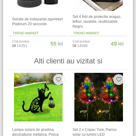
Set 4 folii de protectie aragaz,
Solutie de indepartat zgarieturi
teflon, lavabile, reutilizabile,
Platinum 20 seconds
Negru
TREND MARKET
TREND MARKET
Cod produs
Cod produs
55
lei
49
lei
14351
14586
Alti clienti au vizitat si
Lampa solara de gradina,
Set 2 x Copac Tuia, Panou
decoratiune metalica, Pisica
solar cu lumini LED