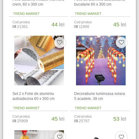
crem, 60 x 300 cm
bucatarie 60 x 300 cm
TREND MARKET
TREND MARKET
Cod produs
Cod produs
44
lei
45
lei
21361
11906
Set 2 x Folie de aluminiu
Decoratiune luminoasa solara
autoadeziva 60 x 300 cm
5 acadele, 38 cm
TREND MARKET
TREND MARKET
Cod produs
Cod produs
45
lei
53
lei
25909
25797