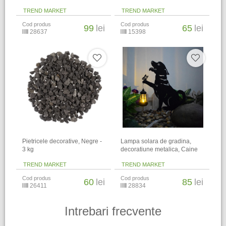
TREND MARKET
TREND MARKET
Cod produs
Cod produs
99
lei
65
lei
28637
15398
Pietricele decorative, Negre -
Lampa solara de gradina,
3 kg
decoratiune metalica, Caine
TREND MARKET
TREND MARKET
Cod produs
Cod produs
60
lei
85
lei
26411
28834
Intrebari frecvente