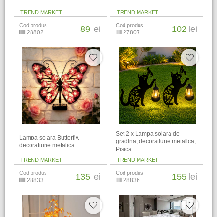
TREND MARKET
TREND MARKET
Cod produs
Cod produs
89
lei
102
lei
28802
27807
Set 2 x Lampa solara de
Lampa solara Butterfly,
gradina, decoratiune metalica,
decoratiune metalica
Pisica
TREND MARKET
TREND MARKET
Cod produs
Cod produs
135
lei
155
lei
28833
28836