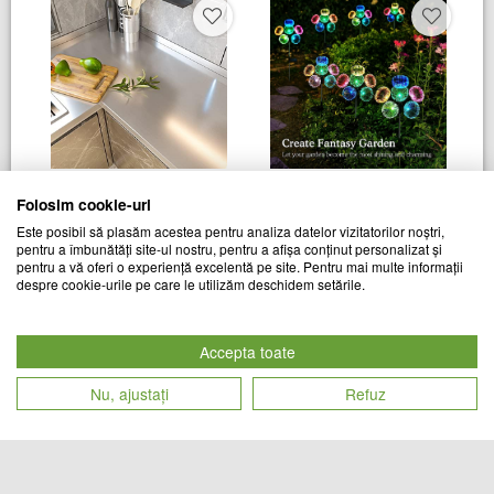
Set 2 x Folie adeziva imitatie
Set 2 x Lampa solara LED
Folosim cookie-uri
inox, 60 x 300 cm
RGB, Mini Jelly
Este posibil să plasăm acestea pentru analiza datelor vizitatorilor noștri,
pentru a îmbunătăți site-ul nostru, pentru a afișa conținut personalizat și
TREND MARKET
TREND MARKET
pentru a vă oferi o experiență excelentă pe site. Pentru mai multe informații
Cod produs
Cod produs
despre cookie-urile pe care le utilizăm deschidem setările.
79
lei
83
lei
27205
25402
Accepta toate
Nu, ajustați
Refuz