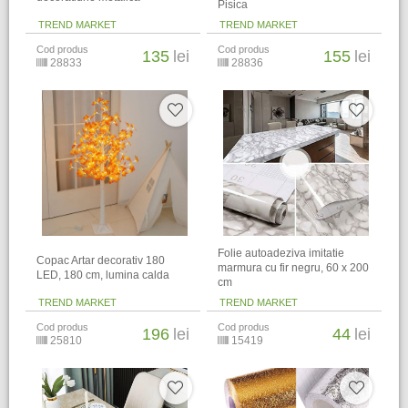
Pisica
TREND MARKET
TREND MARKET
Cod produs
Cod produs
135
lei
155
lei
28833
28836
Folie autoadeziva imitatie
Copac Artar decorativ 180
marmura cu fir negru, 60 x 200
LED, 180 cm, lumina calda
cm
TREND MARKET
TREND MARKET
Cod produs
Cod produs
196
lei
44
lei
25810
15419