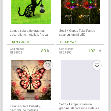
Lampa solara de gradina,
Set 2 x Copac Tuia, Panou
decoratiune metalica, Pisica
solar cu lumini LED
TREND MARKET
TREND MARKET
Cod produs
Cod produs
89
lei
102
lei
28802
27807
Set 2 x Lampa solara de
Lampa solara Butterfly,
gradina, decoratiune metalica,
decoratiune metalica