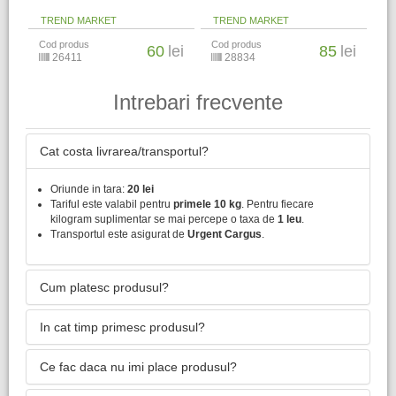
TREND MARKET
TREND MARKET
Cod produs
Cod produs
60
lei
85
lei
26411
28834
Intrebari frecvente
Cat costa livrarea/transportul?
Oriunde in tara:
20 lei
Tariful este valabil pentru
primele 10 kg
. Pentru fiecare
kilogram suplimentar se mai percepe o taxa de
1 leu
.
Transportul este asigurat de
Urgent Cargus
.
Cum platesc produsul?
In cat timp primesc produsul?
Ce fac daca nu imi place produsul?