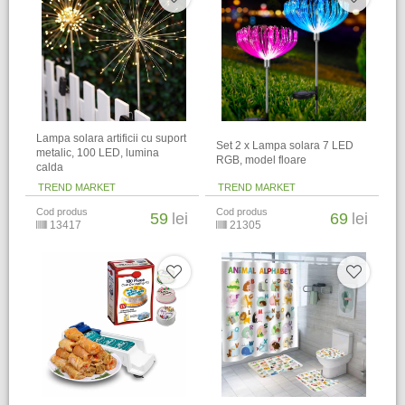
Lampa solara artificii cu suport
Set 2 x Lampa solara 7 LED
metalic, 100 LED, lumina
RGB, model floare
calda
TREND MARKET
TREND MARKET
Cod produs
Cod produs
59
lei
69
lei
13417
21305