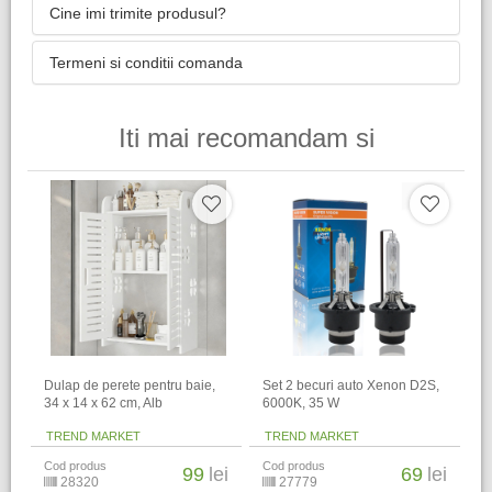
Cine imi trimite produsul?
Termeni si conditii comanda
Iti mai recomandam si
Dulap de perete pentru baie,
Set 2 becuri auto Xenon D2S,
34 x 14 x 62 cm​, Alb
6000K, 35 W
TREND MARKET
TREND MARKET
Cod produs
Cod produs
99
lei
69
lei
28320
27779