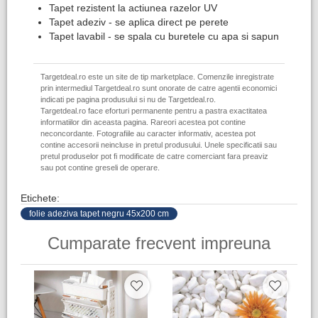
Tapet rezistent la actiunea razelor UV
Tapet adeziv - se aplica direct pe perete
Tapet lavabil - se spala cu buretele cu apa si sapun
Targetdeal.ro este un site de tip marketplace. Comenzile inregistrate
prin intermediul Targetdeal.ro sunt onorate de catre agentii economici
indicati pe pagina produsului si nu de Targetdeal.ro.
Targetdeal.ro face eforturi permanente pentru a pastra exactitatea
informatiilor din aceasta pagina. Rareori acestea pot contine
neconcordante. Fotografiile au caracter informativ, acestea pot
contine accesorii neincluse in pretul produsului. Unele specificatii sau
pretul produselor pot fi modificate de catre comerciant fara preaviz
sau pot contine greseli de operare.
Etichete:
folie adeziva tapet negru 45x200 cm
Cumparate frecvent impreuna