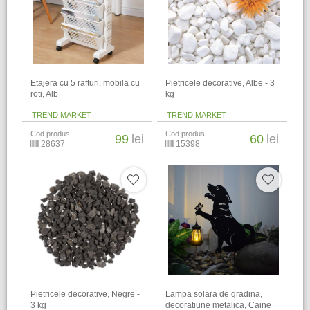
Etajera cu 5 rafturi, mobila cu
Pietricele decorative, Albe - 3
roti, Alb
kg
TREND MARKET
TREND MARKET
Cod produs
Cod produs
99
lei
60
lei
28637
15398
Pietricele decorative, Negre -
Lampa solara de gradina,
3 kg
decoratiune metalica, Caine