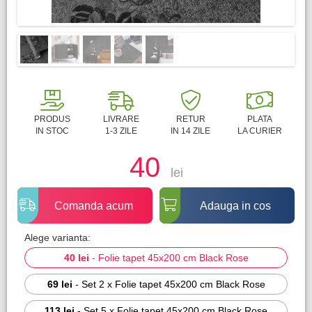
PRODUS
LIVRARE
RETUR
PLATA
IN STOC
1-3 ZILE
IN 14 ZILE
LA CURIER
40
lei
Comanda acum
Adauga in cos
Alege varianta:
40 lei
-
Folie tapet 45x200 cm Black Rose
69 lei
-
Set 2 x Folie tapet 45x200 cm Black Rose
113 lei
-
Set 5 x Folie tapet 45x200 cm Black Rose