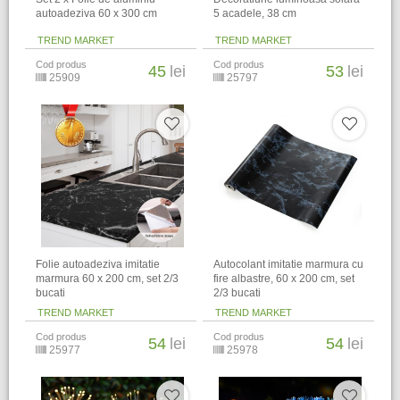
autoadeziva 60 x 300 cm
5 acadele, 38 cm
TREND MARKET
TREND MARKET
Cod produs
Cod produs
45
lei
53
lei
25909
25797
Folie autoadeziva imitatie
Autocolant imitatie marmura cu
marmura 60 x 200 cm, set 2/3
fire albastre, 60 x 200 cm, set
bucati
2/3 bucati
TREND MARKET
TREND MARKET
Cod produs
Cod produs
54
lei
54
lei
25977
25978