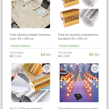
Folie adeziva imitatie marmura
Folie de aluminiu autoadeziva
crem, 60 x 300 cm
bucatarie 60 x 300 cm
TREND MARKET
TREND MARKET
Cod produs
Cod produs
44
lei
45
lei
21361
11906
Set 2 x Folie de aluminiu
Decoratiune luminoasa solara