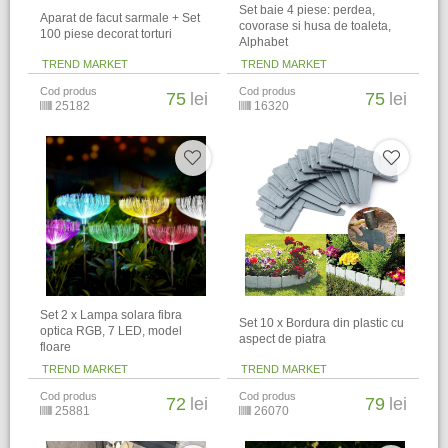
Set baie 4 piese: perdea,
Aparat de facut sarmale + Set
covorase si husa de toaleta,
100 piese decorat torturi
Alphabet
TREND MARKET
TREND MARKET
Cod produs
Cod produs
75
lei
75
lei
25182
16320
Set 2 x Lampa solara fibra
Set 10 x Bordura din plastic cu
optica RGB, 7 LED, model
aspect de piatra
floare
TREND MARKET
TREND MARKET
Cod produs
Cod produs
72
lei
79
lei
25881
26070