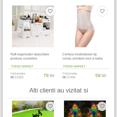
Raft organizator depozitare
Centura modelatoare tip
produse cosmetice
corset, prindere mos si baba
TREND MARKET
TREND MARKET
Cod produs
Cod produs
79
lei
59
lei
21303
27454
Alti clienti au vizitat si