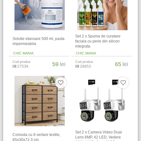
Set 2 x Spuma de curatare
Solutie etansare 500 ml, pasta
faciala cu perie din silicon
impermeabila
integrata
CHIC MANIA
CHIC MANIA
Cod produs
Cod produs
59
lei
65
lei
27539
28853
Set 2 x Camera Video Dual
Comoda cu 8 sertare textile,
Lens 6MP, 42 LED, Vedere
65x30x72.3 cm