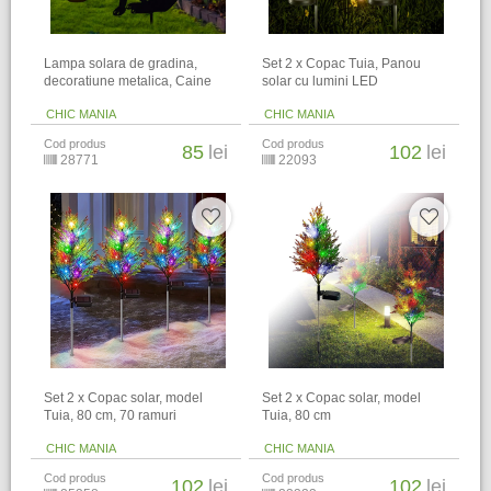
Lampa solara de gradina,
Set 2 x Copac Tuia, Panou
decoratiune metalica, Caine
solar cu lumini LED
CHIC MANIA
CHIC MANIA
Cod produs
Cod produs
85
lei
102
lei
28771
22093
Set 2 x Copac solar, model
Set 2 x Copac solar, model
Tuia, 80 cm, 70 ramuri
Tuia, 80 cm
CHIC MANIA
CHIC MANIA
Cod produs
Cod produs
102
lei
102
lei