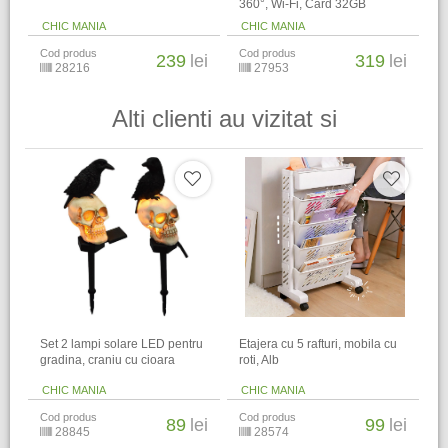
360°, Wi-Fi, Card 32GB
CHIC MANIA
CHIC MANIA
Cod produs
Cod produs
239
lei
319
lei
28216
27953
Alti clienti au vizitat si
Set 2 lampi solare LED pentru
Etajera cu 5 rafturi, mobila cu
gradina, craniu cu cioara
roti, Alb
CHIC MANIA
CHIC MANIA
Cod produs
Cod produs
89
lei
99
lei
28845
28574