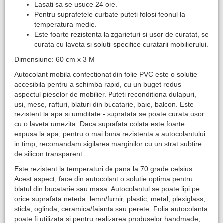
Lasati sa se usuce 24 ore.
Pentru suprafetele curbate puteti folosi feonul la
temperatura medie.
Este foarte rezistenta la zgarieturi si usor de curatat, se
curata cu laveta si solutii specifice curatarii mobilierului.
Dimensiune: 60 cm x 3 M
Autocolant mobila confectionat din folie PVC este o solutie
accesibila pentru a schimba rapid, cu un buget redus
aspectul pieselor de mobilier. Puteti reconditiona dulapuri,
usi, mese, rafturi, blaturi din bucatarie, baie, balcon. Este
rezistent la apa si umiditate - suprafata se poate curata usor
cu o laveta umezita. Daca suprafata colata este foarte
expusa la apa, pentru o mai buna rezistenta a autocolantului
in timp, recomandam sigilarea marginilor cu un strat subtire
de silicon transparent.
Este rezistent la temperaturi de pana la 70 grade celsius.
Acest aspect, face din autocolant o solutie optima pentru
blatul din bucatarie sau masa. Autocolantul se poate lipi pe
orice suprafata neteda: lemn/furnir, plastic, metal, plexiglass,
sticla, oglinda, ceramica/faianta sau perete. Folia autocolanta
poate fi utilizata si pentru realizarea produselor handmade,