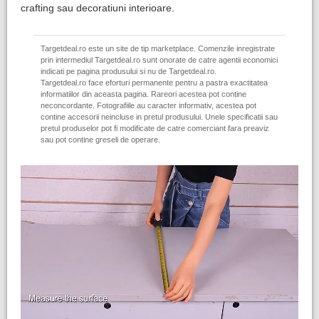
crafting sau decoratiuni interioare.
Targetdeal.ro este un site de tip marketplace. Comenzile inregistrate
prin intermediul Targetdeal.ro sunt onorate de catre agentii economici
indicati pe pagina produsului si nu de Targetdeal.ro.
Targetdeal.ro face eforturi permanente pentru a pastra exactitatea
informatiilor din aceasta pagina. Rareori acestea pot contine
neconcordante. Fotografiile au caracter informativ, acestea pot
contine accesorii neincluse in pretul produsului. Unele specificatii sau
pretul produselor pot fi modificate de catre comerciant fara preaviz
sau pot contine greseli de operare.