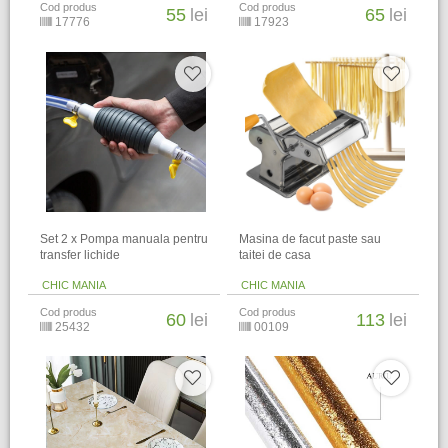
Cod produs
Cod produs
55
lei
65
lei
17776
17923
Set 2 x Pompa manuala pentru
Masina de facut paste sau
transfer lichide
taitei de casa
CHIC MANIA
CHIC MANIA
Cod produs
Cod produs
60
lei
113
lei
25432
00109