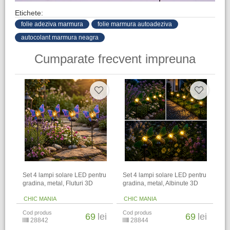
Etichete:
folie adeziva marmura
folie marmura autoadeziva
autocolant marmura neagra
Cumparate frecvent impreuna
Set 4 lampi solare LED pentru
Set 4 lampi solare LED pentru
gradina, metal, Fluturi 3D
gradina, metal, Albinute 3D
CHIC MANIA
CHIC MANIA
Cod produs
Cod produs
69
lei
69
lei
28842
28844