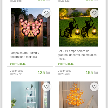
25358
23323
Set 2 x Lampa solara de
Lampa solara Butterfly,
gradina, decoratiune metalica,
decoratiune metalica
Pisica
CHIC MANIA
CHIC MANIA
Cod produs
Cod produs
135
lei
155
lei
28772
28768