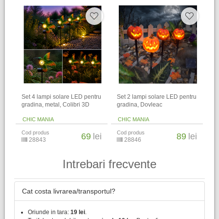
Set 4 lampi solare LED pentru
Set 2 lampi solare LED pentru
gradina, metal, Colibri 3D
gradina, Dovleac
CHIC MANIA
CHIC MANIA
Cod produs
Cod produs
69
lei
89
lei
28843
28846
Intrebari frecvente
Cat costa livrarea/transportul?
Oriunde in tara:
19 lei
.