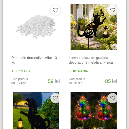
Pietricele decorative, Albe - 3
Lampa solara de gradina,
kg
decoratiune metalica, Pisica
CHIC MANIA
CHIC MANIA
Cod produs
Cod produs
59
lei
85
lei
15322
28765