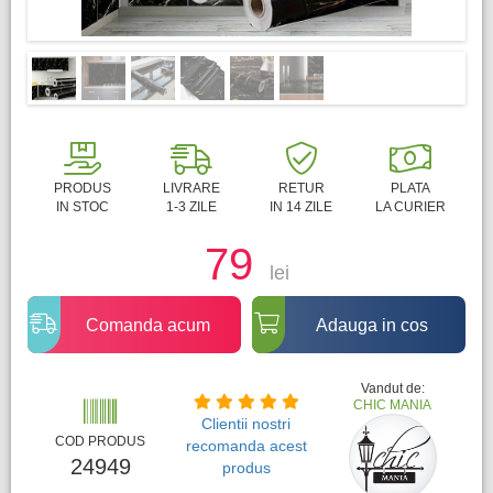
PRODUS
LIVRARE
RETUR
PLATA
IN STOC
1-3 ZILE
IN 14 ZILE
LA CURIER
79
lei
Comanda acum
Adauga in cos
Vandut de:
CHIC MANIA
Clientii nostri
COD PRODUS
recomanda acest
24949
produs