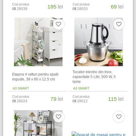
Cod produs
Cod produs
185
lei
69
lei
28039
28033
Tocator electric din Inox,
Etajera 4 rafturi pentru spatii
capacitate 5 Litri, 500 W, 5
inguste, 39 x 80 x 12.5 cm
lame
A3 SMART
A3 SMART
Cod produs
Cod produs
79
lei
115
lei
28024
28012