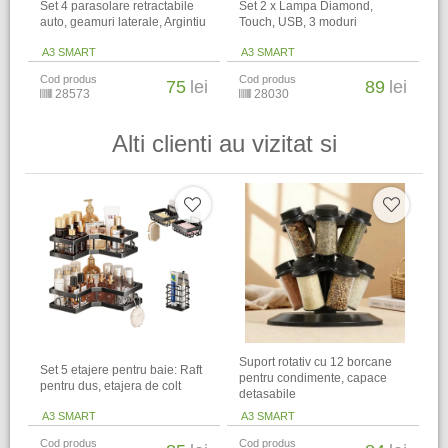
Set 4 parasolare retractabile
Set 2 x Lampa Diamond,
auto, geamuri laterale, Argintiu
Touch, USB, 3 moduri
A3 SMART
A3 SMART
Cod produs
Cod produs
75
lei
89
lei
28573
28030
Alti clienti au vizitat si
Suport rotativ cu 12 borcane
Set 5 etajere pentru baie: Raft
pentru condimente, capace
pentru dus, etajera de colt
detasabile
A3 SMART
A3 SMART
Cod produs
Cod produs