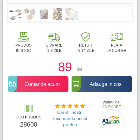
PRODUS
LIVRARE
RETUR
PLATA
IN STOC
1-3 ZILE
IN 14 ZILE
LA CURIER
89
lei
Comanda acum
Adauga in cos
Vandut de:
A3 SMART
Clientii nostri
COD PRODUS
recomanda acest
28600
produs