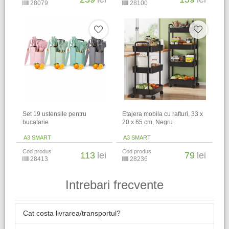
28079
28100
Set 19 ustensile pentru
Etajera mobila cu rafturi, 33 x
bucatarie
20 x 65 cm, Negru
A3 SMART
A3 SMART
Cod produs
Cod produs
113
lei
79
lei
28413
28236
Intrebari frecvente
Cat costa livrarea/transportul?