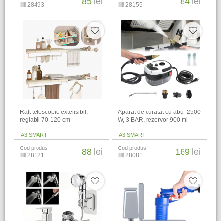
85
lei
84
lei
28493
28155
Raft telescopic extensibil,
Aparat de curatat cu abur 2500
reglabil 70-120 cm
W, 3 BAR, rezervor 900 ml
A3 SMART
A3 SMART
Cod produs
Cod produs
88
lei
169
lei
28121
28081