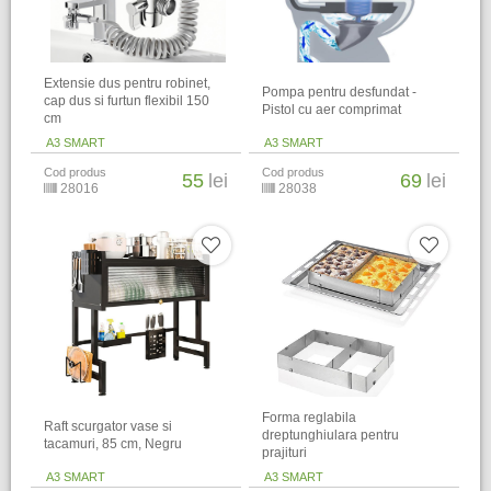
Extensie dus pentru robinet,
Pompa pentru desfundat -
cap dus si furtun flexibil 150
Pistol cu aer comprimat
cm
A3 SMART
A3 SMART
Cod produs
Cod produs
55
lei
69
lei
28016
28038
Forma reglabila
Raft scurgator vase si
dreptunghiulara pentru
tacamuri, 85 cm, Negru
prajituri
A3 SMART
A3 SMART