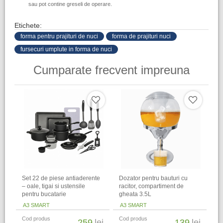
sau pot contine greseli de operare.
Etichete:
forma pentru prajituri de nuci
forma de prajituri nuci
fursecuri umplute in forma de nuci
Cumparate frecvent impreuna
Set 22 de piese antiaderente
Dozator pentru bauturi cu
– oale, tigai si ustensile
racitor, compartiment de
pentru bucatarie
gheata 3.5L
A3 SMART
A3 SMART
Cod produs
Cod produs
259
lei
139
lei