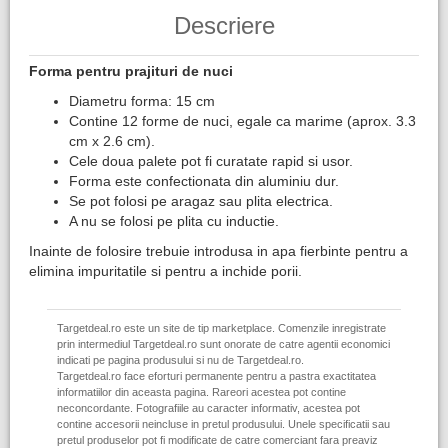
Descriere
Forma pentru prajituri de nuci
Diametru forma: 15 cm
Contine 12 forme de nuci, egale ca marime (aprox. 3.3
cm x 2.6 cm).
Cele doua palete pot fi curatate rapid si usor.
Forma este confectionata din aluminiu dur.
Se pot folosi pe aragaz sau plita electrica.
A nu se folosi pe plita cu inductie.
Inainte de folosire trebuie introdusa in apa fierbinte pentru a
elimina impuritatile si pentru a inchide porii.
Targetdeal.ro este un site de tip marketplace. Comenzile inregistrate
prin intermediul Targetdeal.ro sunt onorate de catre agentii economici
indicati pe pagina produsului si nu de Targetdeal.ro.
Targetdeal.ro face eforturi permanente pentru a pastra exactitatea
informatiilor din aceasta pagina. Rareori acestea pot contine
neconcordante. Fotografiile au caracter informativ, acestea pot
contine accesorii neincluse in pretul produsului. Unele specificatii sau
pretul produselor pot fi modificate de catre comerciant fara preaviz