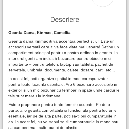
Descriere
Geanta Dama, Kinmac, Camellia
Geanta dama Kinmac iti va accentua perfect stilul. Este un
accesoriu versatil care iti va face viata mai usoara! Detine un
compartiment principal pentru a pastra ordinea in geanta. In
interiorul gentii am inclus 5 buzunare pentru obiecte mici
importante – pentru telefon, laptop sau tableta, pachet de
servetele, umbrela, documente, caiete, dosare, carti, etc…
In acest fel, poti organiza spatiul in mod corespunzator
pentru toate lucrurile esentiale. Are 6 buzunare accesibile in
exterior si un mic buzunar cu fermoar in spate unde cardurile
tale sunt mereu la indemana!
Este o propunere pentru toate femeile ocupate. Pe de o
parte, ai o geanta confortabila si functionala pentru lucrurile
esentiale, iar pe de alta parte, poti sa-ti pui cumparaturile in
ea. In acest fel, nu va trebui sa tii cumparaturile in mana sau
sa cumperi mai multe pungi de plastic.