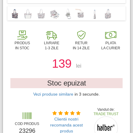
PRODUS
LIVRARE
RETUR
PLATA
IN STOC
1-3 ZILE
IN 14 ZILE
LA CURIER
139
lei
Stoc epuizat
Vezi produse similare
in
3
secunde.
Vandut de:
TRADE TRUST
Clientii nostri
COD PRODUS
recomanda acest
23296
produs