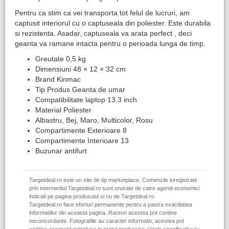
Pentru ca stim ca vei transporta tot felul de lucruri, am
captusit interiorul cu o captuseala din poliester. Este durabila
si rezistenta. Asadar, captuseala va arata perfect , deci
geanta va ramane intacta pentru o perioada lunga de timp.
Greutate 0,5 kg
Dimensiuni 48 × 12 × 32 cm
Brand Kinmac
Tip Produs Geanta de umar
Compatibilitate laptop 13.3 inch
Material Poliester
Albastru, Bej, Maro, Multicolor, Rosu
Compartimente Exterioare 8
Compartimente Interioare 13
Buzunar antifurt
Targetdeal.ro este un site de tip marketplace. Comenzile inregistrate
prin intermediul Targetdeal.ro sunt onorate de catre agentii economici
indicati pe pagina produsului si nu de Targetdeal.ro.
Targetdeal.ro face eforturi permanente pentru a pastra exactitatea
informatiilor din aceasta pagina. Rareori acestea pot contine
neconcordante. Fotografiile au caracter informativ, acestea pot