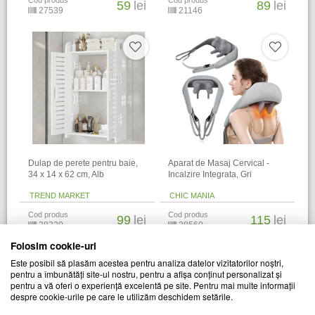
Cod produs
Cod produs
59
lei
89
lei
27539
21146
Dulap de perete pentru baie,
Aparat de Masaj Cervical -
34 x 14 x 62 cm​, Alb
Incalzire Integrata, Gri
TREND MARKET
CHIC MANIA
Cod produs
Cod produs
99
lei
115
lei
28320
28560
Folosim cookie-uri
Alti clienti au vizitat si
Este posibil să plasăm acestea pentru analiza datelor vizitatorilor noștri,
pentru a îmbunătăți site-ul nostru, pentru a afișa conținut personalizat și
pentru a vă oferi o experiență excelentă pe site. Pentru mai multe informații
despre cookie-urile pe care le utilizăm deschidem setările.