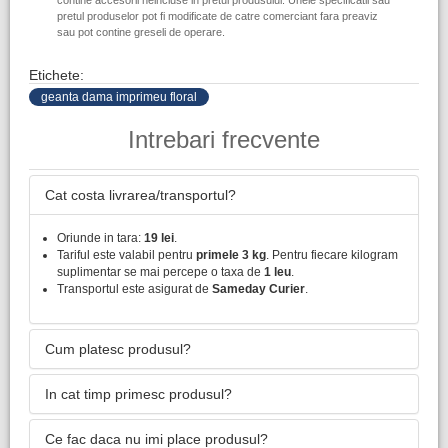
contine accesorii neincluse in pretul produsului. Unele specificatii sau
pretul produselor pot fi modificate de catre comerciant fara preaviz
sau pot contine greseli de operare.
Etichete:
geanta dama imprimeu floral
Intrebari frecvente
Cat costa livrarea/transportul?
Oriunde in tara:
19 lei
.
Tariful este valabil pentru
primele 3 kg
. Pentru fiecare kilogram
suplimentar se mai percepe o taxa de
1 leu
.
Transportul este asigurat de
Sameday Curier
.
Cum platesc produsul?
In cat timp primesc produsul?
Ce fac daca nu imi place produsul?